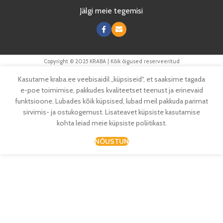
Jälgi meie tegemisi
Copyright © 2025 KRABA | Kõik õigused reserveeritud
Kasutame kraba.ee veebisaidil „küpsiseid“, et saaksime tagada
e-poe toimimise, pakkudes kvaliteetset teenust ja erinevaid
funktsioone. Lubades kõik küpsised, lubad meil pakkuda parimat
sirvimis- ja ostukogemust. Lisateavet küpsiste kasutamise
kohta leiad meie küpsiste poliitikast.
NÕUSTUN