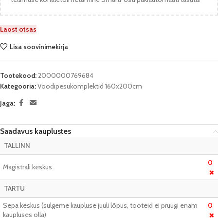
Laost otsas
Lisa soovinimekirja
Tootekood:
2000000769684
Kategooria:
Voodipesukomplektid 160x200cm
Jaga:
Saadavus kauplustes
TALLINN
0
Magistrali keskus
❌
TARTU
Sepa keskus (sulgeme kaupluse juuli lõpus, tooteid ei pruugi enam
0
kaupluses olla)
❌