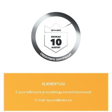
KLIENDITUGI
E-poe tellimuste ja toodetega seotud küsimused
E-mail:
epood@kraba.ee