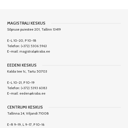
MAGISTRALI KESKUS
Sõpruse puiestee 201, Tallinn 13419
E-L 10-20, P 10-18
Telefon:
(+372) 5306 5963
E-mail:
magistral@kraba.ee
EEDENI KESKUS
Kalda tee 1c, Tartu 50703
E-L 10-21, P 10-19
Telefon:
(+372) 5393 6083
E-mail:
eeden@kraba.ee
CENTRUMI KESKUS
Tallinna 24, Viljandi 71008
E-R 9-19, L 9-17, P 10-16