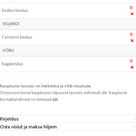
0
Eedeni keskus
❌
VILJANDI
0
Centrumi keskus
❌
VÕRU
0
Kagukeskus
❌
Kaupluste laoseis on hetkeline ja võib muutuda​
Ostusoovi korral kauplusest täpsusta laoseis eelnevalt üle. Kaupluste
kontaktandmed on leitavad
siit
.
Kirjeldus
Osta nüüd ja maksa hiljem