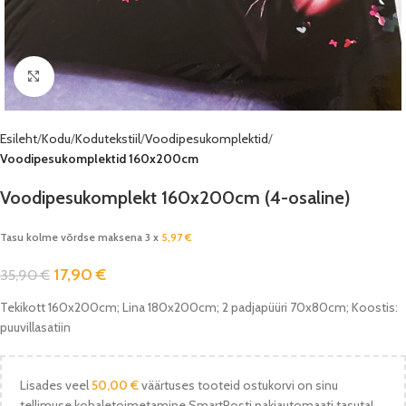
Vaata pilti
Esileht
Kodu
Kodutekstiil
Voodipesukomplektid
Voodipesukomplektid 160x200cm
Voodipesukomplekt 160x200cm (4-osaline)
Tasu kolme võrdse maksena 3 x
5,97
€
17,90
€
35,90
€
Tekikott 160x200cm; Lina 180x200cm; 2 padjapüüri 70x80cm; Koostis:
puuvillasatiin
Lisades veel
50,00
€
väärtuses tooteid ostukorvi on sinu
tellimuse kohaletoimetamine SmartPosti pakiautomaati tasuta!