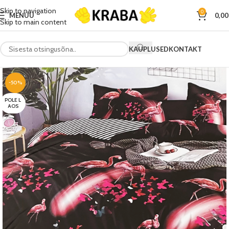
Skip to navigation
0
MENÜÜ
0,0
Skip to main content
KAUPLUSED
KONTAKT
-50%
POLE L
AOS