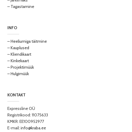
– Järelmaks
– Tagastamine
INFO
– Heeliumiga täitmine
– Kauplused
– Kliendikaart
– Kinkekaart
– Projektimüük
– Hulgimüük
KONTAKT
Expressline OÜ
Registrikood: 11075633
KMKR: EE100952977
E-mail:
info@kraba.ee