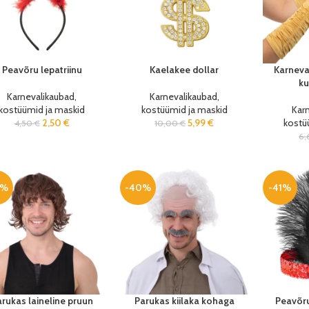
Peavõru lepatriinu
Kaelakee dollar
Karneval
ku
Karnevalikaubad,
Karnevalikaubad,
kostüümid ja maskid
kostüümid ja maskid
Kar
2,50
€
5,99
€
kostü
4,50
€
10,00
€
6
0%
-40%
-41%
rukas laineline pruun
Parukas kiilaka kohaga
Peavõr