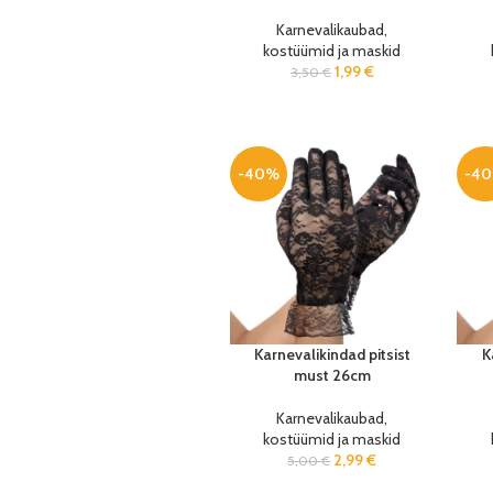
Karnevalikaubad,
kostüümid ja maskid
1,99
€
3,50
€
-40%
-4
Karnevalikindad pitsist
K
must 26cm
Karnevalikaubad,
kostüümid ja maskid
2,99
€
5,00
€