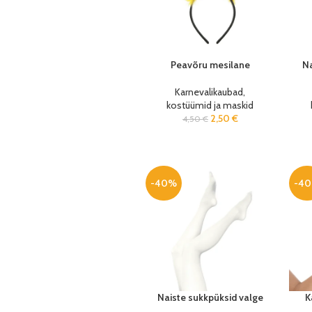
Peavõru mesilane
Na
Karnevalikaubad,
kostüümid ja maskid
2,50
€
4,50
€
-40%
-4
Naiste sukkpüksid valge
K