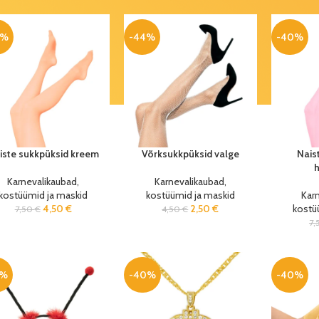
0%
-44%
-40%
iste sukkpüksid kreem
Võrksukkpüksid valge
Nais
Karnevalikaubad,
Karnevalikaubad,
kostüümid ja maskid
kostüümid ja maskid
Kar
4,50
€
2,50
€
kostü
7,50
€
4,50
€
7,
4%
-40%
-40%