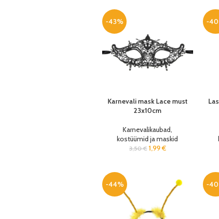
-43%
-4
Karnevali mask Lace must
Las
23x10cm
Karnevalikaubad,
kostüümid ja maskid
1,99
€
3,50
€
-44%
-4