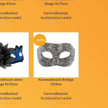
alge 40cm
lillega 15×7,5cm
nevalikaubad,
Karnevalikaubad,
ümid ja maskid
kostüümid ja maskid
3,99
€
4,50
€
,60
€
7,50
€
-40%
alimask sinine
Karnevalimask litritega
lega 15×7,5cm
17x9cm
nevalikaubad,
Karnevalikaubad,
ümid ja maskid
kostüümid ja maskid
4,50
€
6,99
€
50
€
11,60
€