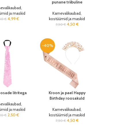
punane triibuline
nevalikaubad,
ümid ja maskid
Karnevalikaubad,
4,99
€
kostüümid ja maskid
,50
€
4,50
€
7,50
€
-40%
oosade litritega
Kroon ja pael Happy
Birthday roosakuld
nevalikaubad,
ümid ja maskid
Karnevalikaubad,
2,50
€
kostüümid ja maskid
,20
€
4,50
€
7,50
€