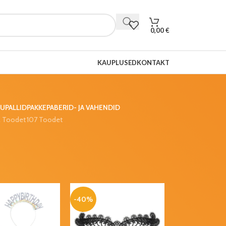
0,00
€
KAUPLUSED
KONTAKT
UPALLID
PAKKEPABERID- JA VAHENDID
2 Toodet
107 Toodet
-40%