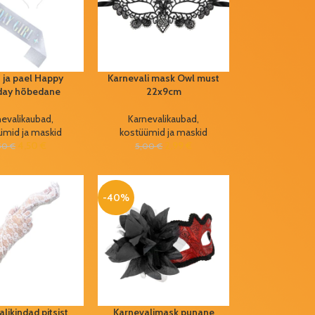
 ja pael Happy
Karnevali mask Owl must
hday hõbedane
22x9cm
nevalikaubad,
Karnevalikaubad,
ümid ja maskid
kostüümid ja maskid
4,50
€
2,99
€
50
€
5,00
€
-40%
likindad pitsist
Karnevalimask punane