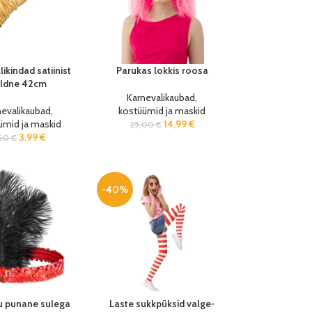
ikindad satiinist
Parukas lokkis roosa
ldne 42cm
Karnevalikaubad,
nevalikaubad,
kostüümid ja maskid
ümid ja maskid
14,99
€
25,00
€
3,99
€
,60
€
-40%
u punane sulega
Laste sukkpüksid valge-