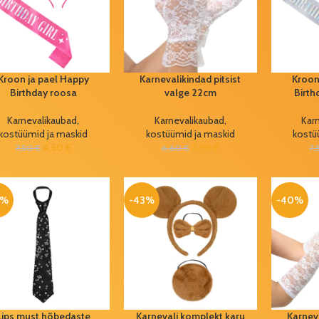
Kroon ja pael Happy
Karnevalikindad pitsist
Kroon
Birthday roosa
valge 22cm
Birt
Karnevalikaubad,
Karnevalikaubad,
Kar
kostüümid ja maskid
kostüümid ja maskid
kostü
4,50
€
3,99
€
7,50
€
6,60
€
7,
0%
-43%
-40%
Lips must hõbedaste
Karnevali komplekt karu
Karneva