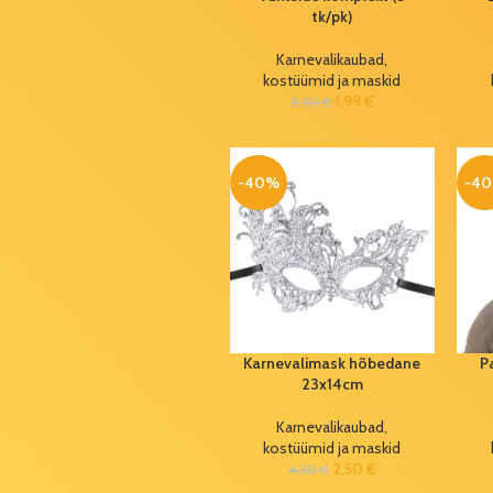
tk/pk)
Karnevalikaubad,
Tuhatoos 12cm
kostüümid ja maskid
(erinevad)
1,99
€
3,30
€
3,50
€
6,00
€
Grundig
-40%
-4
päikesepatareiga
valgusti 12x14cm
4,99
€
8,30
€
Batman
juhtmevaba
kõlar ja
Karnevalimask hõbedane
P
mikrofon
23x14cm
34,99
€
58,00
€
Karnevalikaubad,
kostüümid ja maskid
Voodipesukomplekt
2,50
€
4,20
€
180x200cm (4-