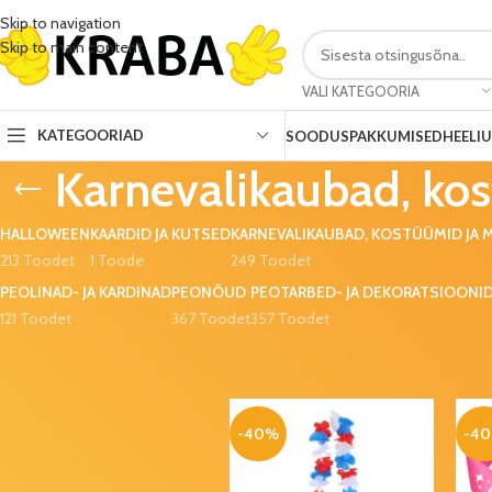
Skip to navigation
Skip to main content
VALI KATEGOORIA
KATEGOORIAD
SOODUSPAKKUMISED
HEELI
Karnevalikaubad, ko
HALLOWEEN
KAARDID JA KUTSED
KARNEVALIKAUBAD, KOSTÜÜMID JA 
213 Toodet
1 Toode
249 Toodet
PEOLINAD- JA KARDINAD
PEONÕUD
PEOTARBED- JA DEKORATSIOONI
121 Toodet
367 Toodet
357 Toodet
SOODUSPAKKUMISED
Esileht
Sünnipäev ja pidu
Karnevalikau
Lillepott
29x23cm
(värvivalik)
-40%
-4
3,99
€
6,60
€