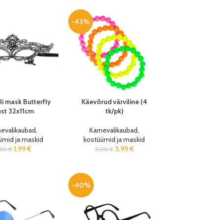
-43%
li mask Butterfly
Käevõrud värviline (4
st 32x11cm
tk/pk)
nevalikaubad,
Karnevalikaubad,
ümid ja maskid
kostüümid ja maskid
1,99
€
3,99
€
,50
€
7,00
€
-40%