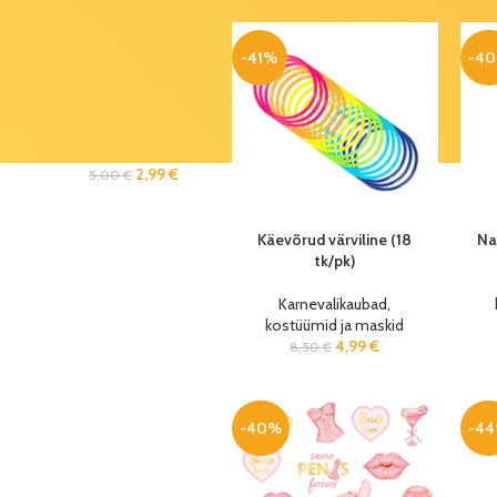
osaline)
19,90
€
43,90
€
-41%
-4
Grundig
patareid
CR1216 (5 tk/pk)
2,99
€
5,00
€
Käevõrud värviline (18
Na
tk/pk)
Karnevalikaubad,
kostüümid ja maskid
4,99
€
8,50
€
-40%
-4