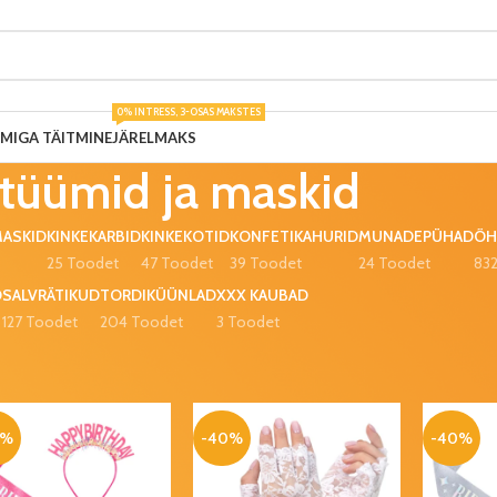
0% INTRESS, 3-OSAS MAKSTES
UMIGA TÄITMINE
JÄRELMAKS
stüümid ja maskid
MASKID
KINKEKARBID
KINKEKOTID
KONFETIKAHURID
MUNADEPÜHAD
ÕH
25 Toodet
47 Toodet
39 Toodet
24 Toodet
83
D
SALVRÄTIKUD
TORDIKÜÜNLAD
XXX KAUBAD
127 Toodet
204 Toodet
3 Toodet
bad, kostüümid ja maskid
0%
-40%
-40%