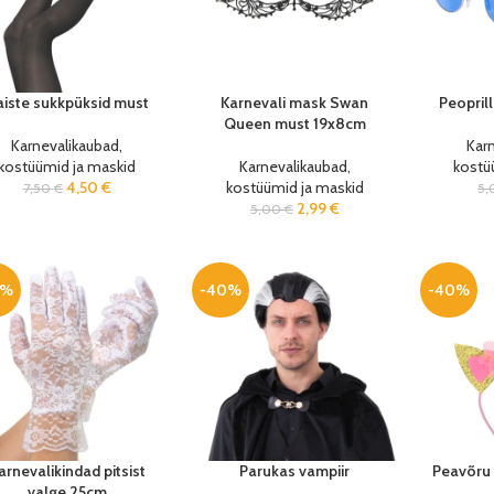
iste sukkpüksid must
Karnevali mask Swan
Peopril
Queen must 19x8cm
Karnevalikaubad,
Kar
kostüümid ja maskid
Karnevalikaubad,
kostü
4,50
€
kostüümid ja maskid
7,50
€
5
2,99
€
5,00
€
0%
-40%
-40%
arnevalikindad pitsist
Parukas vampiir
Peavõru
valge 25cm