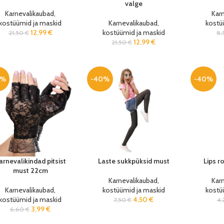
valge
Karnevalikaubad,
Kar
kostüümid ja maskid
Karnevalikaubad,
kostü
12,99
€
kostüümid ja maskid
21,50
€
8
12,99
€
21,50
€
0%
-40%
-40%
arnevalikindad pitsist
Laste sukkpüksid must
Lips r
must 22cm
Karnevalikaubad,
Kar
Karnevalikaubad,
kostüümid ja maskid
kostü
kostüümid ja maskid
4,50
€
7,50
€
4
3,99
€
6,60
€