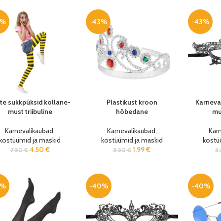
0%
-43%
-43%
te sukkpüksid kollane-
Plastikust kroon
Karneva
must triibuline
hõbedane
mu
Karnevalikaubad,
Karnevalikaubad,
Kar
kostüümid ja maskid
kostüümid ja maskid
kostü
4,50
€
1,99
€
7,50
€
3,50
€
3
0%
-40%
-40%