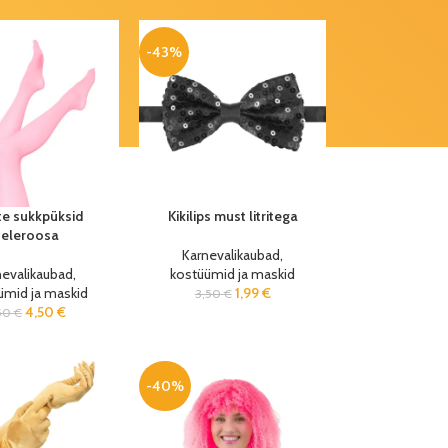
-43%
te sukkpüksid
Kikilips must litritega
heleroosa
Karnevalikaubad,
nevalikaubad,
kostüümid ja maskid
ümid ja maskid
1,99
€
3,50
€
4,50
€
50
€
-40%