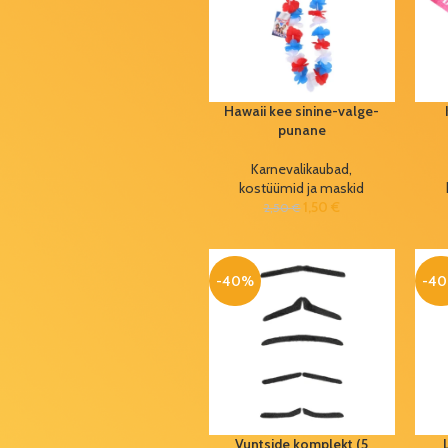
Õhupall
number 4 matt
roheline
100cm
Hawaii kee sinine-valge-
2,99
€
5,50
€
punane
Alpina pitsa
Karnevalikaubad,
küpsetusalus
kostüümid ja maskid
Ø34cm
1,50
€
2,50
€
5,99
€
10,00
€
-40%
-4
Alpina
lõikelaud
27x16,5cm
(värvivalik)
1,99
€
3,50
€
Aiakindad 9#
Vuntside komplekt (5
1,65
€
2,35
€