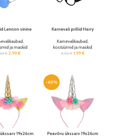
lid Lennon sinine
Karnevali prillid Harry
nevalikaubad,
Karnevalikaubad,
ümid ja maskid
kostüümid ja maskid
2,99
€
1,99
€
,00
€
3,30
€
-40%
 ükssarv 19x26cm
Peavõru ükssarv 19x26cm