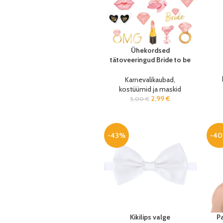
Ühekordsed
tätoveeringud Bride to be
(19 tk/pk)
Karnevalikaubad,
kostüümid ja maskid
2,99
€
5,00
€
-43%
-4
Kikilips valge
Pa