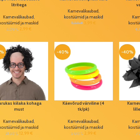
litritega
v
Karnevalikaubad,
Karnevalikaubad,
kostüümid ja maskid
Kar
kostüümid ja maskid
3,99
€
kostü
7,00
€
2,99
€
5,00
€
6
0%
-40%
-40%
arukas kiilaka kohaga
Käevõrud värviline (4
Karnev
must
tk/pk)
lil
Karnevalikaubad,
Karnevalikaubad,
Kar
kostüümid ja maskid
kostüümid ja maskid
kostü
12,99
€
2,99
€
21,50
€
5,00
€
7,