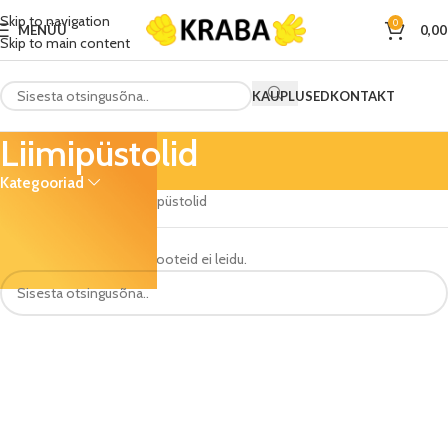
Skip to navigation
0
MENÜÜ
0,0
Skip to main content
KAUPLUSED
KONTAKT
Liimipüstolid
Kategooriad
Esileht
DIY (Tee ise)
Liimipüstolid
Sinu valikutele vastavaid tooteid ei leidu.