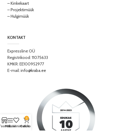
– Kinkekaart
– Projektimüük
– Hulgimüük
KONTAKT
Expressline OÜ
Registrikood: 11075633
KMKR: EE100952977
E-mail:
info@kraba.ee
0
Tooted
Menüü
Soovinimekiri
Ostukorv