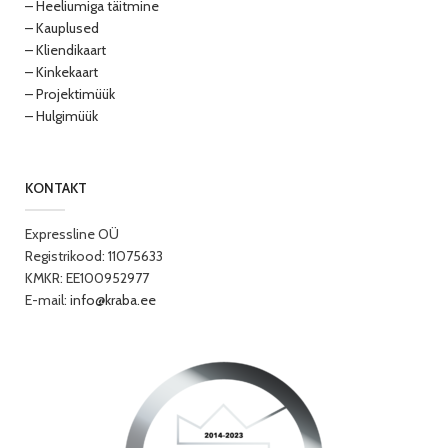
– Heeliumiga täitmine
– Kauplused
– Kliendikaart
– Kinkekaart
– Projektimüük
– Hulgimüük
KONTAKT
Expressline OÜ
Registrikood: 11075633
KMKR: EE100952977
E-mail:
info@kraba.ee