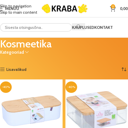
Skip to navigation
0
MENÜÜ
0,0
Skip to main content
KAUPLUSED
KONTAKT
Kosmeetika
Kategooriad
Esileht
Ilu
Kosmeetika
Kuvatakse kõik 9 tulemust
Lisavalikud
-40%
-40%