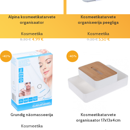
Alpina kosmeetikatarvete
Kosmeetikatarvete
organisaator
organiseerija peegliga
Kosmeetika
Kosmeetika
4,99
€
5,50
€
8,30
€
9,20
€
-40%
-40%
Grundig näomasseerija
Kosmeetikatarvete
organisaator 17x13x4cm
Kosmeetika