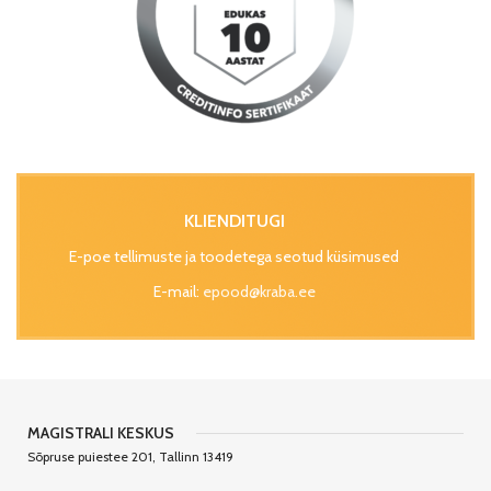
KLIENDITUGI
E-poe tellimuste ja toodetega seotud küsimused
E-mail:
epood@kraba.ee
MAGISTRALI KESKUS
Sõpruse puiestee 201, Tallinn 13419