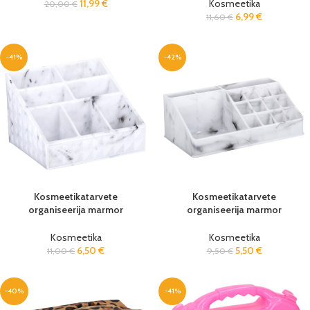
11,99
€
Kosmeetika
20,00
€
6,99
€
11,60
€
-41%
-42%
Kosmeetikatarvete
Kosmeetikatarvete
organiseerija marmor
organiseerija marmor
15x12x10cm
22×12,5x8cm
Kosmeetika
Kosmeetika
6,50
€
5,50
€
11,00
€
9,50
€
-40%
-41%