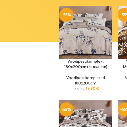
1,99
€
3,30
€
-55%
-5
Voodipesukomplekt
180x200cm (4-osaline)
18
Voodipesukomplektid
V
180x200cm
19,90
€
43,90
€
-55%
-5