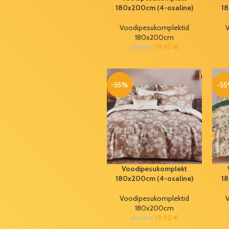
180x200cm (4-osaline)
18
4,50
€
7,50
€
Voodipesukomplektid
V
Mini HDMI
180x200cm
kaabel 1,5m
19,90
€
43,90
€
0,49
€
15,00
€
-55%
-5
Rattavõti 6-
15mm
1,99
€
3,30
€
Voodipesukomplekt
73160 160x200cm
(3-osaline)
Voodipesukomplekt
24,99
€
49,99
€
180x200cm (4-osaline)
18
Voodipesukomplektid
V
Kinkekott
180x200cm
32x26x12cm
19,90
€
(erinevad)
43,90
€