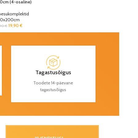
0cm (4-osaline)
pesukomplektid
80x200cm
19,90
€
,90
€
Tagastusõigus
Toodete 14-päevane
tagastusõigus