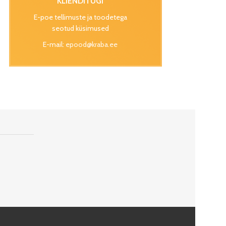
KLIENDITUGI
E-poe tellimuste ja toodetega
seotud küsimused
E-mail:
epood@kraba.ee