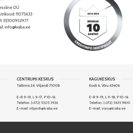
essline OÜ
strikood: 11075633
: EE100952977
il:
info@kraba.ee
CENTRUMI KESKUS
KAGUKESKUS
Tallinna 24, Viljandi 71008
Kooli 6, Võru 65606
E-R 9-19, L 9-17, P 10-16
E-R 9-19, L 9-18, P 10-16
Telefon:
(+372) 5305 3936
Telefon:
(+372) 5635 9810
E-mail:
viljandi@kraba.ee
E-mail:
voru@kraba.ee