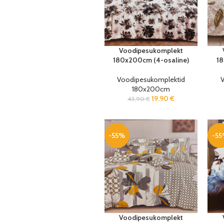
Voodipesukomplekt
180x200cm (4-osaline)
18
Voodipesukomplektid
V
180x200cm
19,90
€
43,90
€
-55%
-5
Voodipesukomplekt