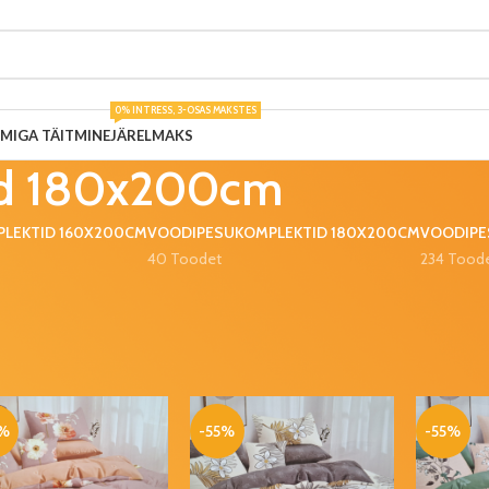
0% INTRESS, 3-OSAS MAKSTES
UMIGA TÄITMINE
JÄRELMAKS
id 180x200cm
LEKTID 160X200CM
VOODIPESUKOMPLEKTID 180X200CM
VOODIPE
40 Toodet
234 Tood
mplektid
Voodipesukomplektid 180x200cm
5%
-55%
-55%