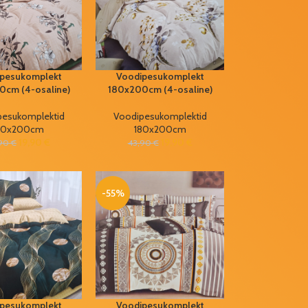
pesukomplekt
Voodipesukomplekt
0cm (4-osaline)
180x200cm (4-osaline)
pesukomplektid
Voodipesukomplektid
80x200cm
180x200cm
19,90
€
19,90
€
,90
€
43,90
€
-55%
pesukomplekt
Voodipesukomplekt