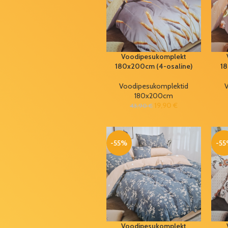
Lemmiklooma
tekk 60x90cm
7,50
€
13,60
€
Hoiukarbid (2
Voodipesukomplekt
tk/pk)
180x200cm (4-osaline)
18
2,50
€
4,20
€
Voodipesukomplektid
V
180x200cm
IQ mõistatused
19,90
€
43,90
€
Koodimurdja
15,99
€
23,00
€
-55%
-5
Õhupallid 1st
Birthday roosa
(6 tk/pk)
1,99
€
3,30
€
Grundig HDMI
kaabel 1m
Voodipesukomplekt