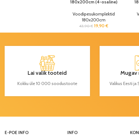
180x200cm (4-osaline)
18
Voodipesukomplektid
V
180x200cm
19,90
€
43,90
€
Lai valik tooteid
Mugav 
Kokku üle 10 000 soodustoote
Valikus Eesti j
E-POE INFO
INFO
KON