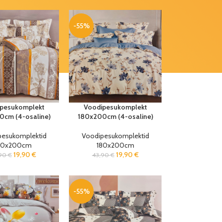
-55%
pesukomplekt
Voodipesukomplekt
0cm (4-osaline)
180x200cm (4-osaline)
pesukomplektid
Voodipesukomplektid
80x200cm
180x200cm
19,90
€
19,90
€
,90
€
43,90
€
-55%