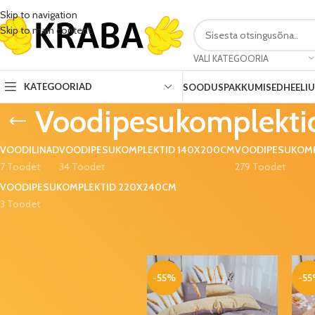
Skip to navigation
Skip to main content
VALI KATEGOORIA
KATEGOORIAD
SOODUSPAKKUMISED
HEELI
Voodipesukomplekt
VOODILINAD
VOODIPESUKOMPLEKTID 140X200CM
VOODIPESUKOMP
7 Toodet
34 Toodet
279 Toodet
VOODIPESUKOMPLEKTID 220X240CM
3 Toodet
SOODUSPAKKUMISED
Esileht
Kodu
Kodutekstiil
Voodipesuko
Õhupall
Avengers 43cm
-55%
-5
5,99
€
10,00
€