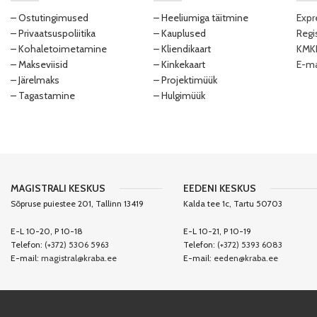
– Ostutingimused
– Heeliumiga täitmine
Expr
– Privaatsuspoliitika
– Kauplused
Regi
– Kohaletoimetamine
– Kliendikaart
KMKR
– Makseviisid
– Kinkekaart
E-ma
– Järelmaks
– Projektimüük
– Tagastamine
– Hulgimüük
MAGISTRALI KESKUS
EEDENI KESKUS
Sõpruse puiestee 201, Tallinn 13419
Kalda tee 1c, Tartu 50703
E-L 10-20, P 10-18
E-L 10-21, P 10-19
Telefon:
(+372) 5306 5963
Telefon:
(+372) 5393 6083
E-mail:
magistral@kraba.ee
E-mail:
eeden@kraba.ee