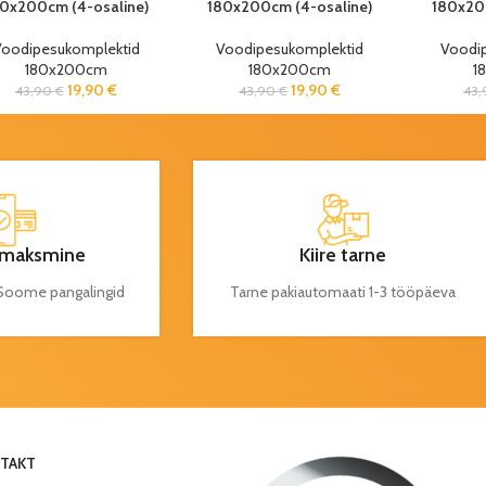
0x200cm (4-osaline)
180x200cm (4-osaline)
180x20
oodipesukomplektid
Voodipesukomplektid
Voodi
180x200cm
180x200cm
1
19,90
€
19,90
€
43,90
€
43,90
€
43
maksmine
Kiire tarne
a Soome pangalingid
Tarne pakiautomaati 1-3 tööpäeva
TAKT