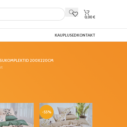
0,00
€
KAUPLUSED
KONTAKT
SUKOMPLEKTID 200X220CM
et
-55%