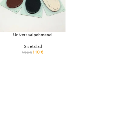
Universaalpehmendi
Sisetallad
1,10
€
1,82
€