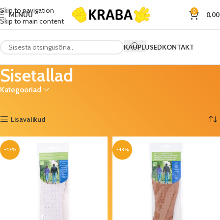
Skip to navigation
0
MENÜÜ
0,0
Skip to main content
KAUPLUSED
KONTAKT
Sisetallad
Kategooriad
Esileht
Mood
Sisetallad
Kuvatakse kõik 8 tulemust
Lisavalikud
-43%
-43%