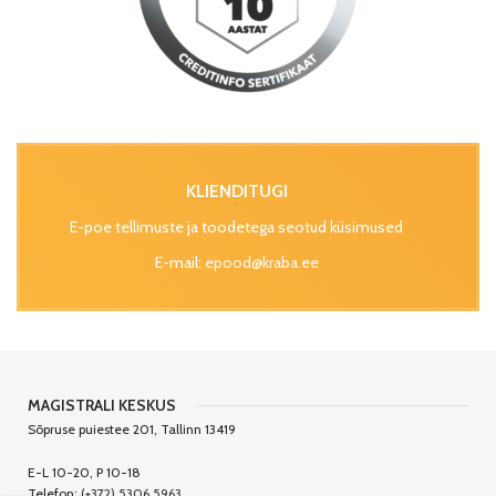
KLIENDITUGI
E-poe tellimuste ja toodetega seotud küsimused
E-mail:
epood@kraba.ee
MAGISTRALI KESKUS
Sõpruse puiestee 201, Tallinn 13419
E-L 10-20, P 10-18
Telefon:
(+372) 5306 5963