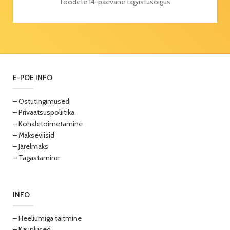
Toodete 14-päevane tagastusõigus
E-POE INFO
– Ostutingimused
– Privaatsuspoliitika
– Kohaletoimetamine
– Makseviisid
– Järelmaks
– Tagastamine
INFO
– Heeliumiga täitmine
– Kauplused