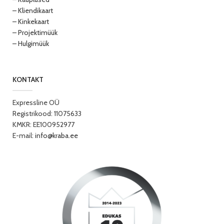
– Kliendikaart
– Kinkekaart
– Projektimüük
– Hulgimüük
KONTAKT
Expressline OÜ
Registrikood: 11075633
KMKR: EE100952977
E-mail:
info@kraba.ee