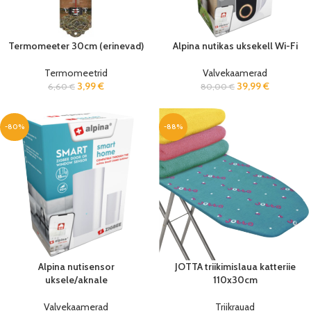
Termomeeter 30cm (erinevad)
Alpina nutikas uksekell Wi-Fi
Termomeetrid
Valvekaamerad
3,99
€
39,99
€
6,60
€
80,00
€
-80%
-88%
Alpina nutisensor
JOTTA triikimislaua katteriie
uksele/aknale
110x30cm
Valvekaamerad
Triikrauad