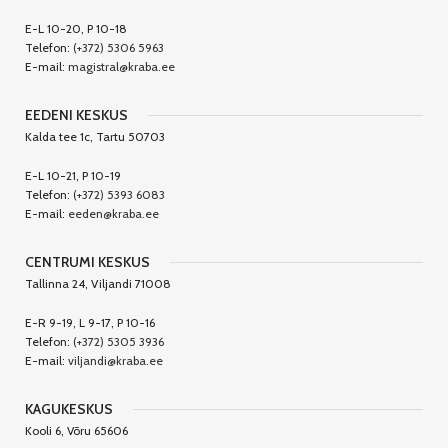
E-L 10-20, P 10-18
Telefon:
(+372) 5306 5963
E-mail:
magistral@kraba.ee
EEDENI KESKUS
Kalda tee 1c, Tartu 50703
E-L 10-21, P 10-19
Telefon:
(+372) 5393 6083
E-mail:
eeden@kraba.ee
CENTRUMI KESKUS
Tallinna 24, Viljandi 71008
E-R 9-19, L 9-17, P 10-16
Telefon:
(+372) 5305 3936
E-mail:
viljandi@kraba.ee
KAGUKESKUS
Kooli 6, Võru 65606