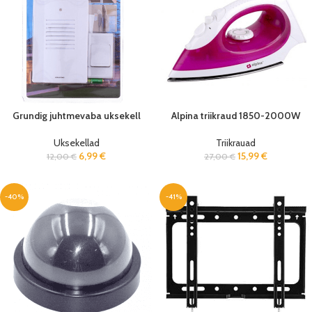
Grundig juhtmevaba uksekell
Alpina triikraud 1850-2000W
Uksekellad
Triikrauad
6,99
€
15,99
€
12,00
€
27,00
€
-40%
-41%