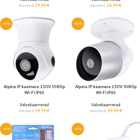
29,99
€
24,99
€
80,00
€
60,00
€
-61%
-60%
Alpina IP kaamera 230V 1080p
Alpina IP kaamera 230V 1080p
Wi-Fi IP65
Wi-Fi IP65
Valvekaamerad
Valvekaamerad
59,99
€
39,99
€
155,00
€
100,00
€
-42%
-41%