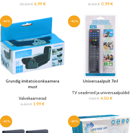
6,99
€
0,99
€
35,00
€
8,00
€
-40%
-40%
Grundig imitatsioonkaamera
Universaalpult 7in1
must
TV seadmed ja universaalpuldid
Valvekaamerad
4,50
€
7,50
€
3,99
€
6,60
€
-40%
-40%