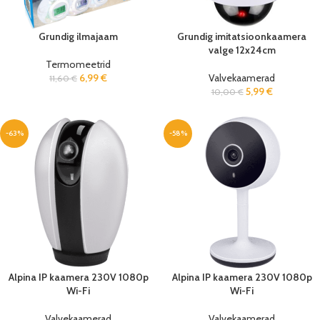
Grundig ilmajaam
Grundig imitatsioonkaamera
valge 12x24cm
Termomeetrid
6,99
€
Valvekaamerad
11,60
€
5,99
€
10,00
€
-63%
-58%
Alpina IP kaamera 230V 1080p
Alpina IP kaamera 230V 1080p
Wi-Fi
Wi-Fi
Valvekaamerad
Valvekaamerad