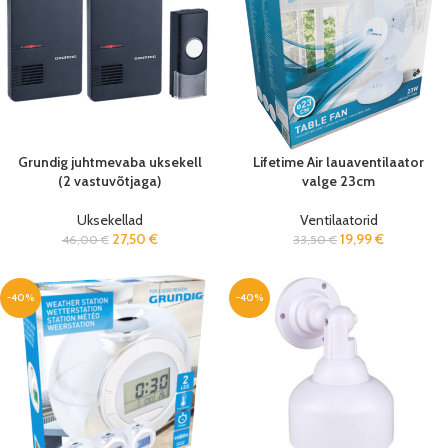
Grundig juhtmevaba uksekell
Lifetime Air lauaventilaator
(2 vastuvõtjaga)
valge 23cm
Uksekellad
Ventilaatorid
27,50
€
19,99
€
46,00
€
33,50
€
-40%
-40%