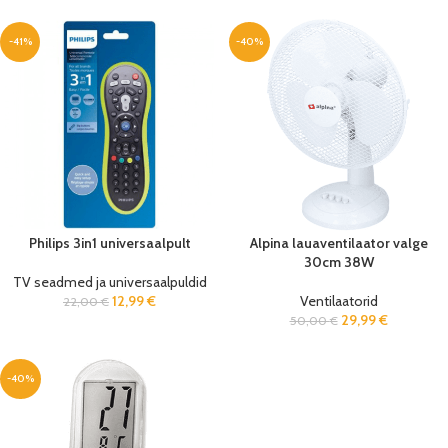
-41%
-40%
Philips 3in1 universaalpult
Alpina lauaventilaator valge
30cm 38W
TV seadmed ja universaalpuldid
12,99
€
Ventilaatorid
22,00
€
29,99
€
50,00
€
-40%