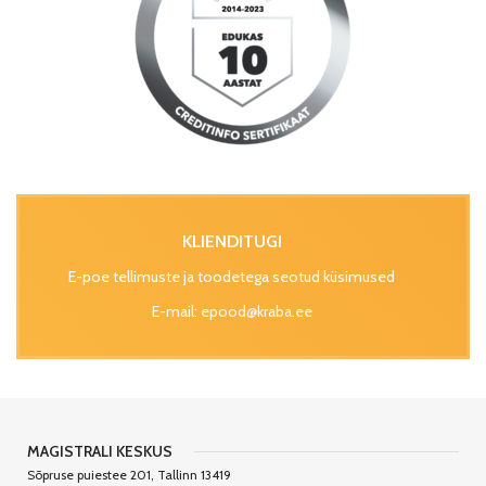
KLIENDITUGI
E-poe tellimuste ja toodetega seotud küsimused
E-mail:
epood@kraba.ee
MAGISTRALI KESKUS
Sõpruse puiestee 201, Tallinn 13419