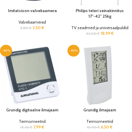
Imitatsioon valvekaamera
Philips teleri seinakinnitus
17″-42″ 25kg
Valvekaamerad
3,50
€
TV seadmed ja universaalpuldid
5,80
€
18,99
€
32,00
€
-40%
-40%
Grundig digitaalne ilmajaam
Grundig ilmajaam
Termomeetrid
Termomeetrid
7,99
€
6,50
€
13,30
€
10,90
€