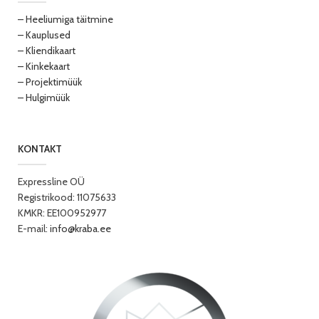
– Heeliumiga täitmine
– Kauplused
– Kliendikaart
– Kinkekaart
– Projektimüük
– Hulgimüük
KONTAKT
Expressline OÜ
Registrikood: 11075633
KMKR: EE100952977
E-mail:
info@kraba.ee