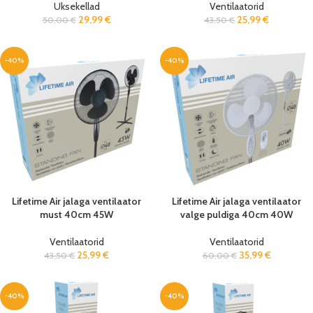
Uksekellad
Ventilaatorid
29,99
€
25,99
€
50,00
€
43,50
€
-40%
-40%
Lifetime Air jalaga ventilaator
Lifetime Air jalaga ventilaator
must 40cm 45W
valge puldiga 40cm 40W
Ventilaatorid
Ventilaatorid
25,99
€
35,99
€
43,50
€
60,00
€
-40%
-40%