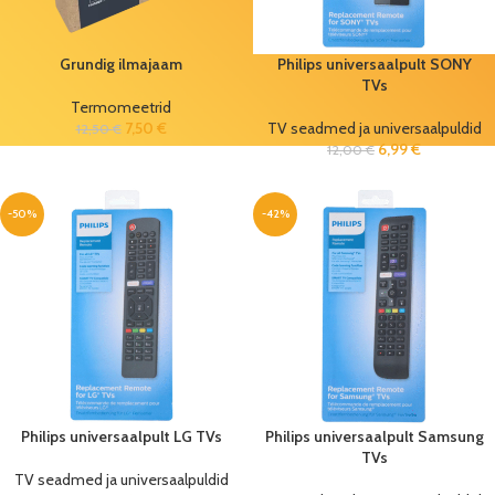
Grundig ilmajaam
Philips universaalpult SONY
TVs
Termomeetrid
7,50
€
TV seadmed ja universaalpuldid
12,50
€
6,99
€
12,00
€
-50%
-42%
Philips universaalpult LG TVs
Philips universaalpult Samsung
TVs
TV seadmed ja universaalpuldid