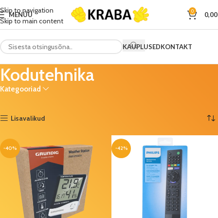
Skip to navigation
0
MENÜÜ
0,0
Skip to main content
KAUPLUSED
KONTAKT
Kodutehnika
Kategooriad
Esileht
Tehnika
Kodutehnika
Kuvatakse 36–42 tulemust 42-st
Lisavalikud
-40%
-42%