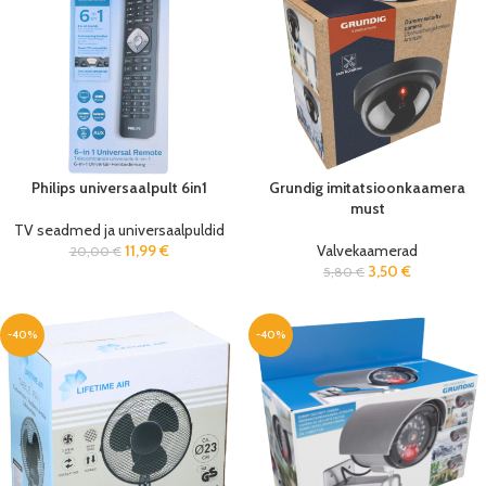
Philips universaalpult 6in1
Grundig imitatsioonkaamera
must
TV seadmed ja universaalpuldid
11,99
€
Valvekaamerad
20,00
€
3,50
€
5,80
€
-40%
-40%