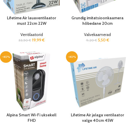
Lifetime Air lauaventilaator
Grundig imitatsioonkaamera
must 22cm 22W
hõbedane 20cm
Ventilaatorid
Valvekaamerad
19,99
€
5,50
€
33,50
€
9,20
€
-40%
-40%
Alpina Smart Wi-Fi uksekell
Lifetime Air jalaga ventilaator
FHD
valge 40cm 45W