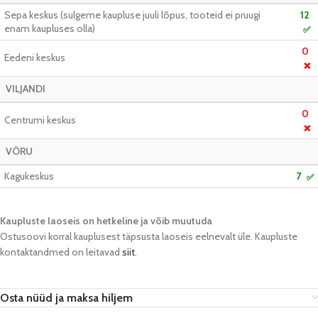
Sepa keskus (sulgeme kaupluse juuli lõpus, tooteid ei pruugi
12
enam kaupluses olla)
✅
0
Eedeni keskus
❌
VILJANDI
0
Centrumi keskus
❌
VÕRU
Kagukeskus
7
✅
Kaupluste laoseis on hetkeline ja võib muutuda​
Ostusoovi korral kauplusest täpsusta laoseis eelnevalt üle. Kaupluste
kontaktandmed on leitavad
siit
.
Osta nüüd ja maksa hiljem