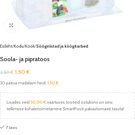
Vaata pilti
Esileht
Kodu
Köök
Söögiriistad ja köögitarbed
Soola- ja pipratoos
1,50
€
2,50
€
30 päeva madalaim hind:
1,50
€
Lisades veel
50,00
€
väärtuses tooteid ostukorvi on sinu
tellimuse kohaletoimetamine SmartPosti pakiautomaati tasuta!
7 laos