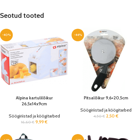
Seotud tooted
-40%
-44%
Alpina kartulilõikur
Pitsalõikur 9,6×20,5cm
26,5x14x9cm
Söögiriistad ja köögitarbed
Söögiriistad ja köögitarbed
2,50
€
4,50
€
9,99
€
16,60
€