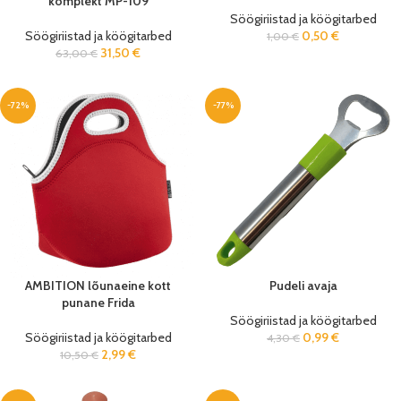
komplekt MP-109
Söögiriistad ja köögitarbed
Söögiriistad ja köögitarbed
0,50
€
1,00
€
31,50
€
63,00
€
-72%
-77%
AMBITION lõunaeine kott
Pudeli avaja
punane Frida
Söögiriistad ja köögitarbed
Söögiriistad ja köögitarbed
0,99
€
4,30
€
2,99
€
10,50
€