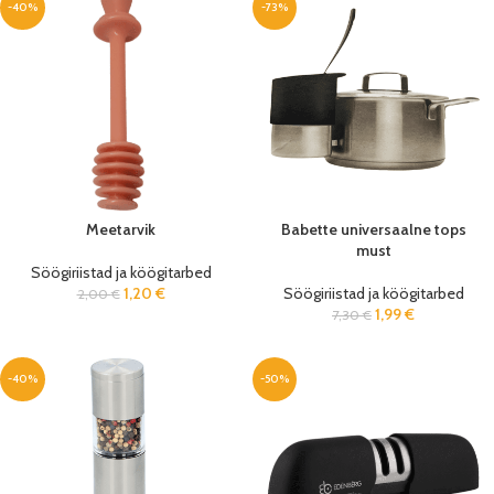
-40%
-73%
Meetarvik
Babette universaalne tops
must
Söögiriistad ja köögitarbed
1,20
€
Söögiriistad ja köögitarbed
2,00
€
1,99
€
7,30
€
-40%
-50%