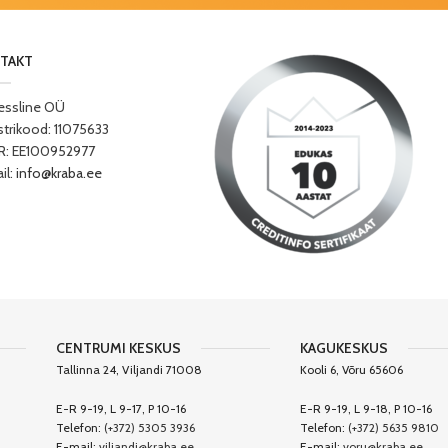
TAKT
essline OÜ
strikood: 11075633
: EE100952977
il:
info@kraba.ee
CENTRUMI KESKUS
KAGUKESKUS
Tallinna 24, Viljandi 71008
Kooli 6, Võru 65606
E-R 9-19, L 9-17, P 10-16
E-R 9-19, L 9-18, P 10-16
Telefon:
(+372) 5305 3936
Telefon:
(+372) 5635 9810
E-mail:
viljandi@kraba.ee
E-mail:
voru@kraba.ee