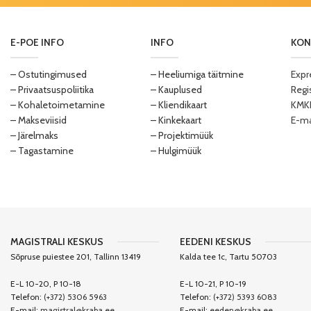
E-POE INFO
INFO
KON
– Ostutingimused
– Heeliumiga täitmine
Expr
– Privaatsuspoliitika
– Kauplused
Regi
– Kohaletoimetamine
– Kliendikaart
KMKR
– Makseviisid
– Kinkekaart
E-ma
– Järelmaks
– Projektimüük
– Tagastamine
– Hulgimüük
MAGISTRALI KESKUS
EEDENI KESKUS
Sõpruse puiestee 201, Tallinn 13419
Kalda tee 1c, Tartu 50703
E-L 10-20, P 10-18
E-L 10-21, P 10-19
Telefon:
(+372) 5306 5963
Telefon:
(+372) 5393 6083
E-mail:
magistral@kraba.ee
E-mail:
eeden@kraba.ee