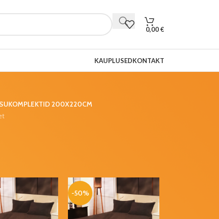
0,00
€
KAUPLUSED
KONTAKT
SUKOMPLEKTID 200X220CM
et
-50%