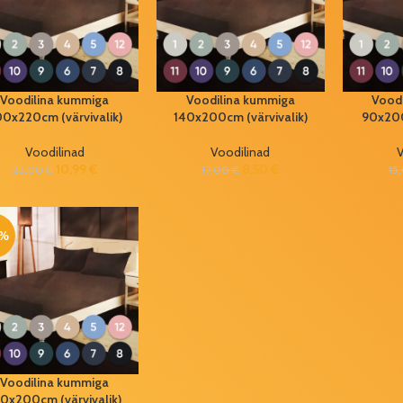
Voodilina kummiga
Voodilina kummiga
Vood
0x220cm (värvivalik)
140x200cm (värvivalik)
90x200
Voodilinad
Voodilinad
V
10,99
€
8,50
€
22,00
€
17,00
€
15
0%
Voodilina kummiga
0x200cm (värvivalik)