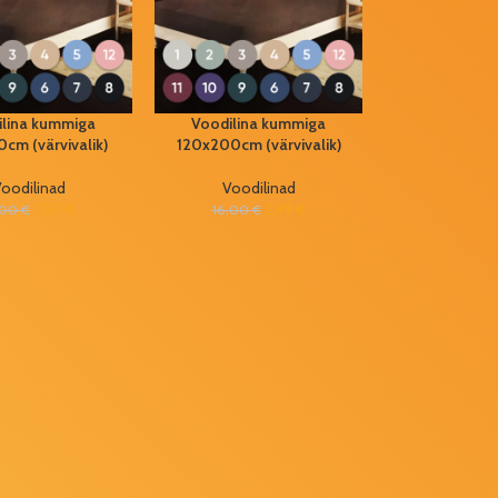
ilina kummiga
Voodilina kummiga
cm (värvivalik)
120x200cm (värvivalik)
oodilinad
Voodilinad
7,50
€
7,99
€
,00
€
16,00
€