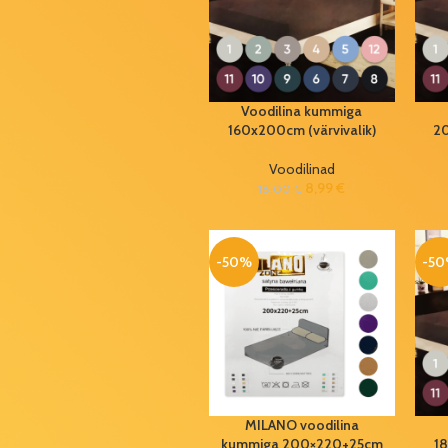
Grundig
patareid
AA/LR6
2100mAh (16
tk/pk)
Voodilina kummiga
160x200cm (värvivalik)
20
6,50
€
11,00
€
Voodilinad
Peolina
8,99
€
18,00
€
loomad
120x180cm
2,79
€
5,00
€
-50%
-5
Kärbsepiits
34,5-76,5cm
1,99
€
3,30
€
Õhupall
number 6
MILANO voodilina
hõbedane
kummiga 200×220+25cm
18