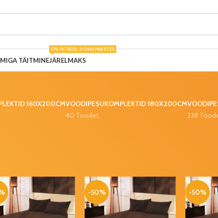
0% INTRESS, 3-OSAS MAKSTES
UMIGA TÄITMINE
JÄRELMAKS
LEKTID 160X200CM
VOODIPESUKOMPLEKTID 180X200CM
VOODIPE
40 Toodet
238 Tood
mplektid
Voodilinad
0%
-50%
-50%