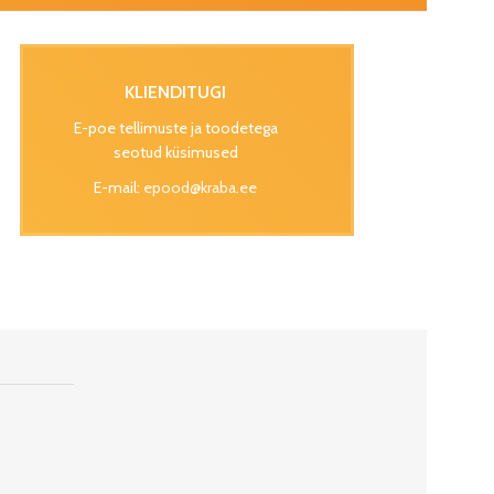
KLIENDITUGI
E-poe tellimuste ja toodetega
seotud küsimused
E-mail:
epood@kraba.ee