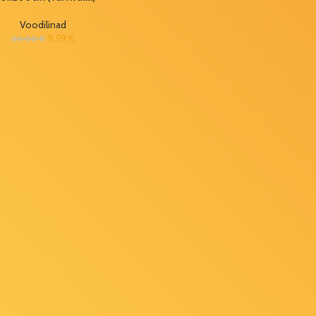
Voodilinad
9,99
€
20,00
€