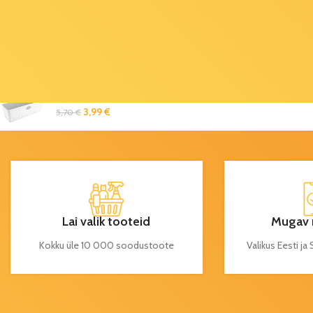
M2 adapter IP
M2-090
7,99
€
13,30
€
Lillepott valge
3,99
€
5,70
€
Lai valik tooteid
Mugav 
Kokku üle 10 000 soodustoote
Valikus Eesti j