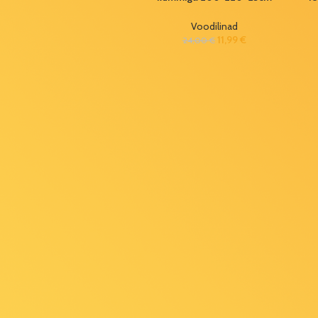
100cm
(värvivalik)
Voodilinad
2,99
€
5,50
€
11,99
€
24,00
€
Articasa
küünlaalus
Ø5,5x7,5cm
(värvivalik)
2,50
€
4,20
€
BBQ
söögiriistade
komplekt (12
tk/pk)
6,99
€
11,60
€
Voodipesukomplekt
160x200cm (4-
osaline)
17,90
€
35,90
€