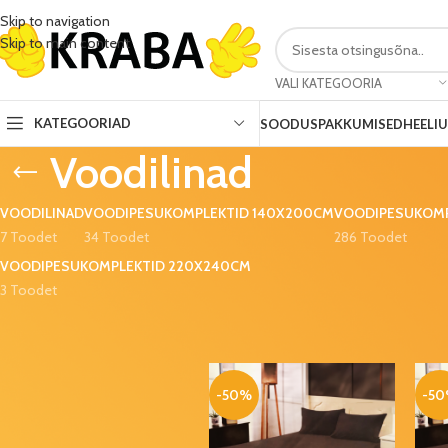
Skip to navigation
Skip to main content
VALI KATEGOORIA
KATEGOORIAD
SOODUSPAKKUMISED
HEELI
Voodilinad
VOODILINAD
VOODIPESUKOMPLEKTID 140X200CM
VOODIPESUKOMP
7 Toodet
34 Toodet
286 Toodet
VOODIPESUKOMPLEKTID 220X240CM
3 Toodet
SOODUSPAKKUMISED
Esileht
Kodu
Kodutekstiil
Voodipesuko
Multikategelaste
värviraamat (48
lehte)
-50%
-5
3,50
€
6,00
€