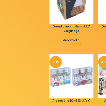
Alpina
nutipistik 230V
16A IP44 Wi-Fi
25,50
€
50,99
€
Grundig aroomilamp LED
Gr
valgusega
5-osaline
õhupallide
Aroomiõlid
komplekt
12,99
€
21,50
€
sõrmus
6,60
€
11,00
€
-40%
-4
Pakkepael
heleroheline
5mm (rullis
458m)
5,99
€
10,00
€
Kinzo
Aroomiõlid 10ml (3 tk/pk)
A
pehmendusnupud