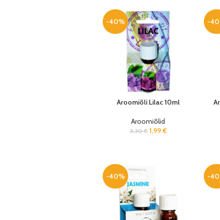
-40%
-4
Aroomiõli Lilac 10ml
A
Aroomiõlid
1,99
€
3,30
€
-40%
-4