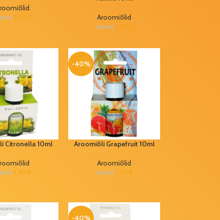
roomiõlid
1,99
€
Aroomiõlid
,30
€
1,99
€
3,30
€
-40%
i Citronella 10ml
Aroomiõli Grapefruit 10ml
roomiõlid
Aroomiõlid
1,99
€
1,99
€
,30
€
3,30
€
-40%