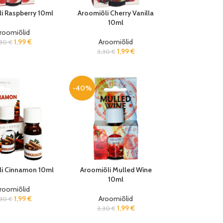
i Raspberry 10ml
Aroomiõli Cherry Vanilla
10ml
roomiõlid
1,99
€
Aroomiõlid
,30
€
1,99
€
3,30
€
-40%
li Cinnamon 10ml
Aroomiõli Mulled Wine
10ml
roomiõlid
1,99
€
Aroomiõlid
,30
€
1,99
€
3,30
€