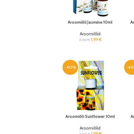
Aroomiõli Jasmine 10ml
A
Aroomiõlid
1,99
€
3,30
€
-40%
-4
Aroomiõli Sunflower 10ml
A
Aroomiõlid
1,99
€
3,30
€