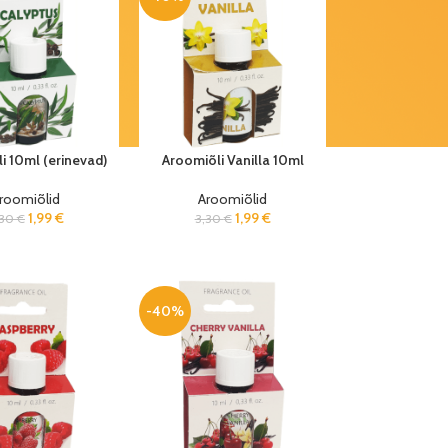
i 10ml (erinevad)
Aroomiõli Vanilla 10ml
roomiõlid
Aroomiõlid
1,99
€
1,99
€
,30
€
3,30
€
-40%