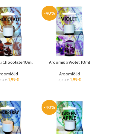
-40%
i Chocolate 10ml
Aroomiõli Violet 10ml
roomiõlid
Aroomiõlid
1,99
€
1,99
€
,30
€
3,30
€
-40%