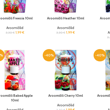
roomiõli Freesia 10ml
Aroomiõli Heather 10ml
Aroomi
Aroomiõlid
Aroomiõlid
1,99
€
1,99
€
A
3,30
€
3,30
€
3
0%
-40%
-40%
roomiõli Baked Apple
Aroomiõli Cherry 10ml
Aroomiõ
10ml
Aroomiõlid
Aroomiõlid
1,99
€
A
3,30
€