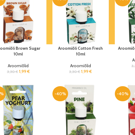
roomiõli Brown Sugar
Aroomiõli Cotton Fresh
Aroomiõl
10ml
10ml
A
Aroomiõlid
Aroomiõlid
3
1,99
€
1,99
€
3,30
€
3,30
€
0%
-40%
-40%