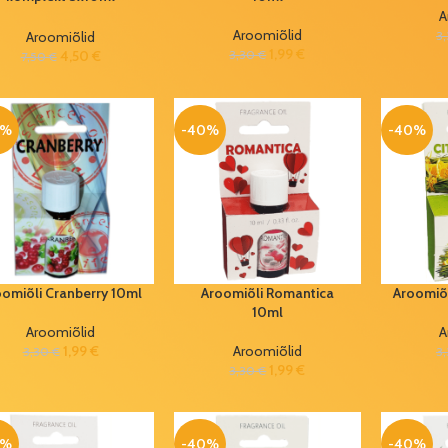
(erinevad lõhnad)
A
Aroomiõlid
Aroomiõlid
3
1,99
€
4,50
€
3,30
€
7,50
€
0%
-40%
-40%
omiõli Cranberry 10ml
Aroomiõli Romantica
Aroomiõl
10ml
Aroomiõlid
A
1,99
€
Aroomiõlid
3,30
€
3
1,99
€
3,30
€
0%
-40%
-40%