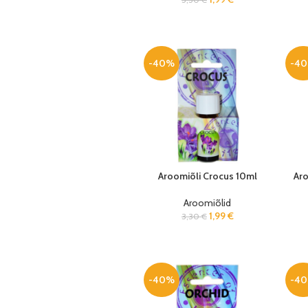
-40%
-4
Aroomiõli Crocus 10ml
Ar
Aroomiõlid
1,99
€
3,30
€
-40%
-4