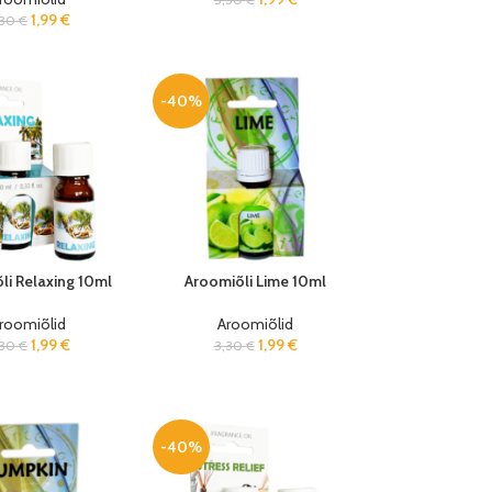
1,99
€
,30
€
-40%
li Relaxing 10ml
Aroomiõli Lime 10ml
roomiõlid
Aroomiõlid
1,99
€
1,99
€
,30
€
3,30
€
-40%