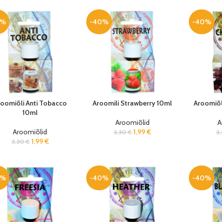
0%
-40%
-40%
roomiõli Anti Tobacco
Aroomili Strawberry 10ml
Aroomiõl
10ml
Aroomiõlid
A
Aroomiõlid
1,99
€
3,30
€
3
1,99
€
3,30
€
0%
-40%
-40%