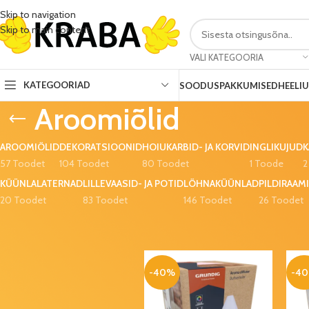
Skip to navigation
Skip to main content
VALI KATEGOORIA
KATEGOORIAD
SOODUSPAKKUMISED
HEELI
Aroomiõlid
AROOMIÕLID
DEKORATSIOONID
HOIUKARBID- JA KORVID
INGLIKUJUD
K
57 Toodet
104 Toodet
80 Toodet
1 Toode
2
KÜÜNLALATERNAD
LILLEVAASID- JA POTID
LÕHNAKÜÜNLAD
PILDIRAAMI
20 Toodet
83 Toodet
146 Toodet
26 Toodet
SOODUSPAKKUMISED
Esileht
Kodu
Kodukujundus ja dekorats
Teeküünlad
Red Currant &
Plum (6 tk/pk)
-40%
-4
0,99
€
1,65
€