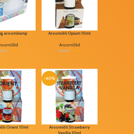
ig aroomilamp
Aroomiõli Opium 10ml
roomiõlid
Aroomiõlid
12,99
€
1,99
€
,50
€
3,30
€
-40%
õli Orient 10ml
Aroomiõli Strawberry
Vanilla 10ml