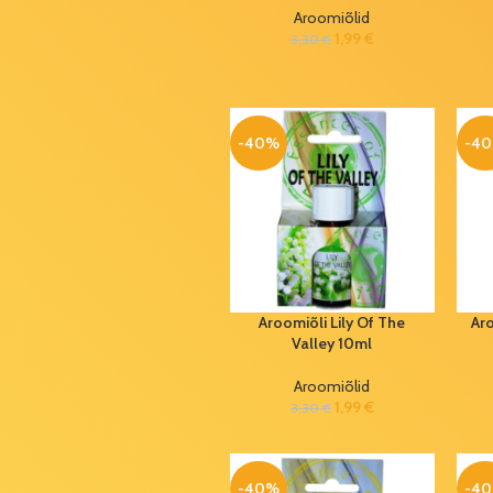
(28 tk/pk)
Aroomiõlid
1,99
€
1,50
€
3,30
€
2,50
€
Pakkepael
läikiv
türkiissinine
-40%
-4
5mm (rullis
458m)
5,99
€
10,00
€
Dekoratsioon
8,5x6cm
2,50
€
Aroomiõli Lily Of The
Aro
4,15
€
Valley 10ml
Õhupall Boy or
Aroomiõlid
Girl 35cm
1,99
€
3,30
€
1,50
€
2,50
€
Lemmiklooma
-40%
-4