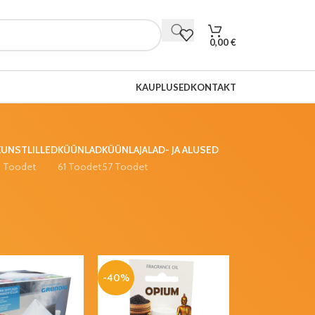
0,00
€
KAUPLUSED
KONTAKT
KUNSTLILLED
KÜÜNLAD
KÜÜNLAJALAD- JA ALUSED
9 Toodet
61 Toodet
57 Toodet
-40%