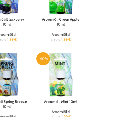
õli Blackberry
Aroomiõli Green Apple
10ml
10ml
roomiõlid
Aroomiõlid
1,99
€
1,99
€
,30
€
3,30
€
-40%
li Spring Breeze
Aroomiõli Mint 10ml
10ml
Aroomiõlid
roomiõlid
1,99
€
3,30
€