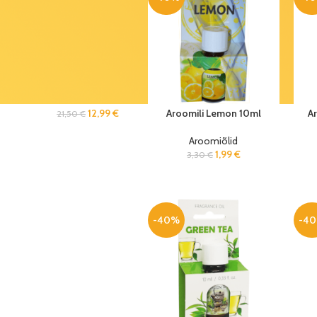
mänguasi
1,35
€
2,25
€
Grundig
sensoriga
valgusti
Aroomili Lemon 10ml
A
12,99
€
21,50
€
Aroomiõlid
1,99
€
3,30
€
-40%
-4