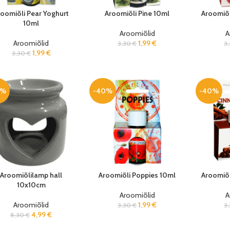
roomiõli Pear Yoghurt
Aroomiõli Pine 10ml
Aroomiõl
10ml
Aroomiõlid
A
Aroomiõlid
1,99
€
3,30
€
3
1,99
€
3,30
€
0%
-40%
-40%
Aroomiõlilamp hall
Aroomiõli Poppies 10ml
Aroomiõ
10x10cm
Aroomiõlid
A
Aroomiõlid
1,99
€
3,30
€
3
4,99
€
8,30
€