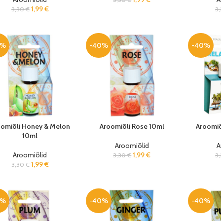
1,99
€
3,30
€
3
0%
-40%
-40%
oomiõli Honey & Melon
Aroomiõli Rose 10ml
Aroomiõ
10ml
Aroomiõlid
A
Aroomiõlid
1,99
€
3,30
€
3
1,99
€
3,30
€
0%
-40%
-40%