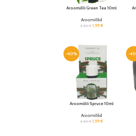
Aroomiõli Green Tea 10ml
A
Aroomiõlid
1,99
€
3,30
€
-40%
-4
Aroomiõli Spruce 10ml
Aroomiõlid
1,99
€
3,30
€