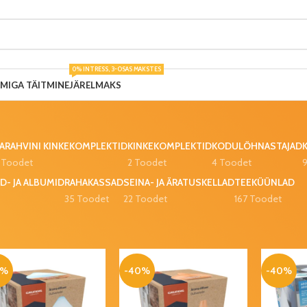
0% INTRESS, 3-OSAS MAKSTES
UMIGA TÄITMINE
JÄRELMAKS
ARAHVINI KINKEKOMPLEKTID
KINKEKOMPLEKTID
KODULÕHNASTAJAD
 Toodet
2 Toodet
4 Toodet
D- JA ALBUMID
RAHAKASSAD
SEINA- JA ÄRATUSKELLAD
TEEKÜÜNLAD
35 Toodet
22 Toodet
167 Toodet
ioonid
Aroomiõlid
0%
-40%
-40%