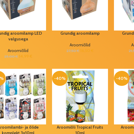
undig aroomilamp LED
Grundig aroomilamp
Grund
valgusega
Aroomiõlid
A
Aroomiõlid
16,50
€
27,50
€
21
14,99
€
25,00
€
0%
-40%
-40%
roomilambi- ja õlide
Aroomiõli Tropical Fruits
Aroomi
komplekt 3x10ml
10ml