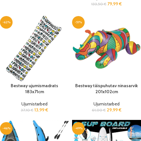
79,99
€
133,50
€
-62%
-51%
Bestway ujumismadrats
Bestway täispuhutav ninasarvik
183x71cm
201x102cm
Ujumistarbed
Ujumistarbed
13,99
€
29,99
€
37,10
€
61,00
€
-46%
-49%