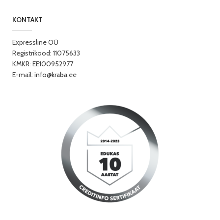
KONTAKT
Expressline OÜ
Registrikood: 11075633
KMKR: EE100952977
E-mail:
info@kraba.ee