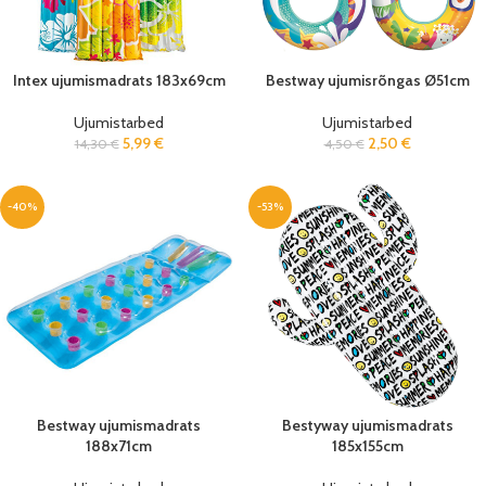
Intex ujumismadrats 183x69cm
Bestway ujumisrõngas Ø51cm
Ujumistarbed
Ujumistarbed
5,99
€
2,50
€
14,30
€
4,50
€
-40%
-53%
Bestway ujumismadrats
Bestyway ujumismadrats
188x71cm
185x155cm