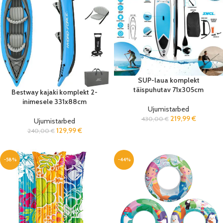
SUP-laua komplekt
täispuhutav 71x305cm
Bestway kajaki komplekt 2-
inimesele 331x88cm
Ujumistarbed
219,99
€
430,00
€
Ujumistarbed
129,99
€
240,00
€
-58%
-44%