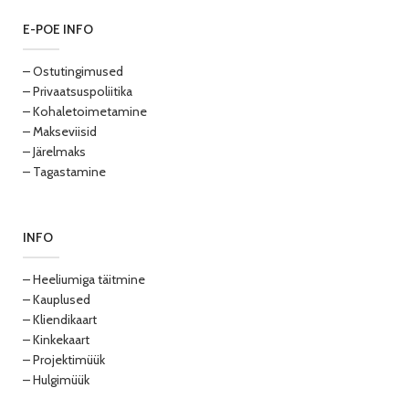
E-POE INFO
– Ostutingimused
– Privaatsuspoliitika
– Kohaletoimetamine
– Makseviisid
– Järelmaks
– Tagastamine
INFO
– Heeliumiga täitmine
– Kauplused
– Kliendikaart
– Kinkekaart
– Projektimüük
– Hulgimüük