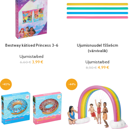
Bestway kätised Princess 3-6
Ujumisnuudel 155x6cm
(värvivalik)
Ujumistarbed
3,99
€
Ujumistarbed
6,60
€
4,99
€
8,50
€
-40%
-44%