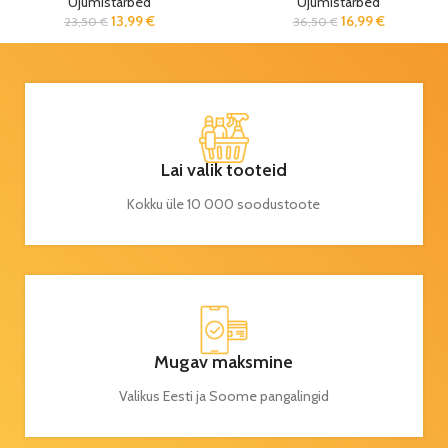
Ujumistarbed
Ujumistarbed
13,99
€
16,99
€
23,50
€
36,50
€
Lai valik tooteid
Kokku üle 10 000 soodustoote
Mugav maksmine
Valikus Eesti ja Soome pangalingid