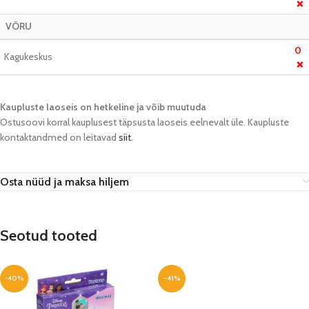
❌
VÕRU
0
Kagukeskus
❌
Kaupluste laoseis on hetkeline ja võib muutuda​
Ostusoovi korral kauplusest täpsusta laoseis eelnevalt üle. Kaupluste
kontaktandmed on leitavad
siit
.
Osta nüüd ja maksa hiljem
Seotud tooted
-40%
-41%