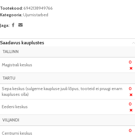
Tootekood:
6942138949766
Kategooria:
Ujumistarbed
Jaga:
Saadavus kauplustes
TALLINN
0
Magistrali keskus
❌
TARTU
Sepa keskus (sulgeme kaupluse juuli lõpus, tooteid ei pruugi enam
0
kaupluses olla)
❌
0
Eedeni keskus
❌
VILJANDI
0
Centrumi keskus