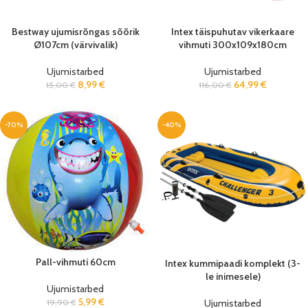
Bestway ujumisrõngas sõõrik
Intex täispuhutav vikerkaare
Ø107cm (värvivalik)
vihmuti 300x109x180cm
Ujumistarbed
Ujumistarbed
8,99
€
64,99
€
15,00
€
116,00
€
-70%
-40%
Pall-vihmuti 60cm
Intex kummipaadi komplekt (3-
le inimesele)
Ujumistarbed
5,99
€
19,90
€
Ujumistarbed