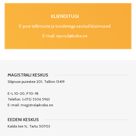
KLIENDITUGI
E-poe tellimuste ja toodetega seotud küsimused
E-mail:
epood@kraba.ee
MAGISTRALI KESKUS
Sõpruse puiestee 201, Tallinn 13419
E-L 10-20, P 10-18
Telefon:
(+372) 5306 5963
E-mail:
magistral@kraba.ee
EEDENI KESKUS
Kalda tee 1c, Tartu 50703