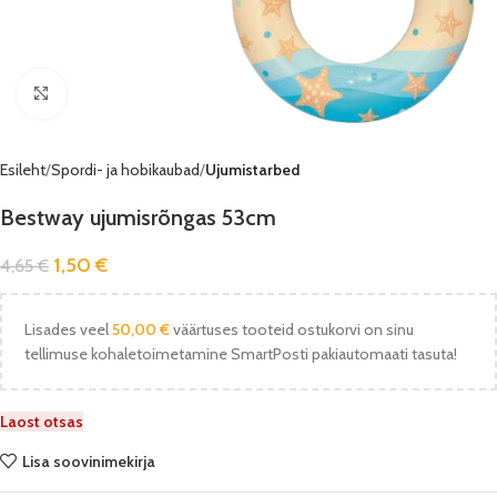
Vaata pilti
Esileht
Spordi- ja hobikaubad
Ujumistarbed
Bestway ujumisrõngas 53cm
1,50
€
4,65
€
Lisades veel
50,00
€
väärtuses tooteid ostukorvi on sinu
tellimuse kohaletoimetamine SmartPosti pakiautomaati tasuta!
Laost otsas
Lisa soovinimekirja