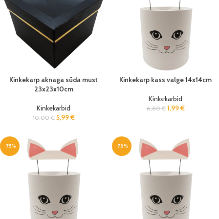
Kinkekarp aknaga süda must
Kinkekarp kass valge 14x14cm
23x23x10cm
Kinkekarbid
Kinkekarbid
1,99
€
6,60
€
5,99
€
10,00
€
-75%
-78%