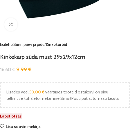
Vaata pilti
Esileht
Sünnipäev ja pidu
Kinkekarbid
Kinkekarp süda must 29x29x12cm
9,99
€
16,60
€
Lisades veel
50,00
€
väärtuses tooteid ostukorvi on sinu
tellimuse kohaletoimetamine SmartPosti pakiautomaati tasuta!
Laost otsas
Lisa soovinimekirja