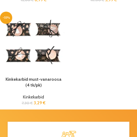
-55%
Kinkekarbid must-vanaroosa
(4 tk/pk)
Kinkekarbid
3,29
€
7,30
€