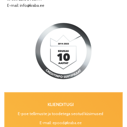
E-mail:
info@kraba.ee
KLIENDITUGI
E-poe tellimuste ja toodetega seotud küsimused
E-mail:
epood@kraba.ee