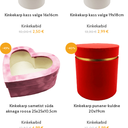
Kinkekarp kass valge 16x16cm
Kinkekarp kass valge 19x18cm
Kinkekarbid
Kinkekarbid
2,50
€
2,99
€
10,00
€
13,30
€
-45%
-40%
Kinkekarp sametist süda
Kinkekarp punane-kuldne
aknaga roosa 25x25x10,5cm
20x19cm
Kinkekarbid
Kinkekarbid
6,99
€
5,99
€
12,80
€
10,00
€