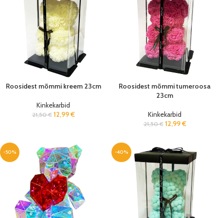
Roosidest mõmmi kreem 23cm
Roosidest mõmmi tumeroosa
23cm
Kinkekarbid
12,99
€
Kinkekarbid
21,50
€
12,99
€
21,50
€
-50%
-40%