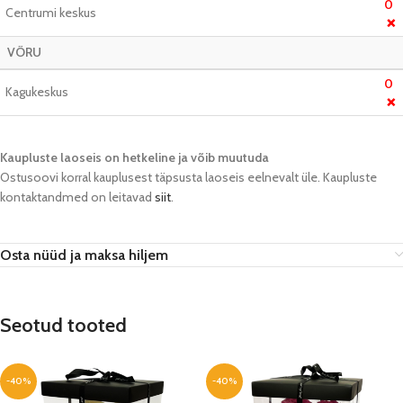
0
Centrumi keskus
❌
VÕRU
0
Kagukeskus
❌
Kaupluste laoseis on hetkeline ja võib muutuda​
Ostusoovi korral kauplusest täpsusta laoseis eelnevalt üle. Kaupluste
kontaktandmed on leitavad
siit
.
Osta nüüd ja maksa hiljem
Seotud tooted
-40%
-40%