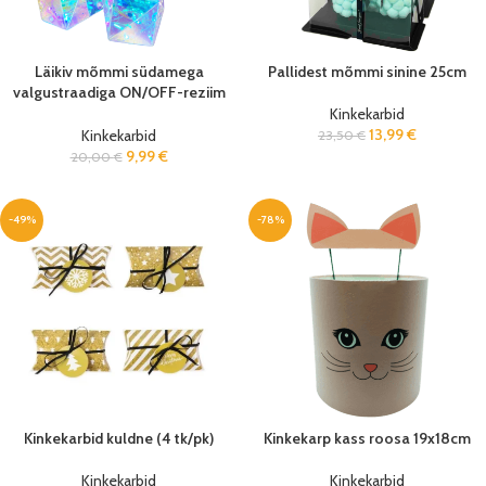
Läikiv mõmmi südamega
Pallidest mõmmi sinine 25cm
valgustraadiga ON/OFF-reziim
USB/3xAA 20x12cm
Kinkekarbid
13,99
€
Kinkekarbid
23,50
€
9,99
€
20,00
€
-49%
-78%
Kinkekarbid kuldne (4 tk/pk)
Kinkekarp kass roosa 19x18cm
Kinkekarbid
Kinkekarbid