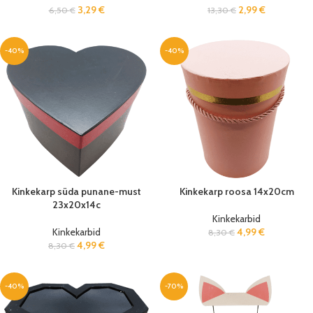
3,29
€
2,99
€
6,50
€
13,30
€
-40%
-40%
Kinkekarp süda punane-must
Kinkekarp roosa 14x20cm
23x20x14c
Kinkekarbid
Kinkekarbid
4,99
€
8,30
€
4,99
€
8,30
€
-40%
-70%