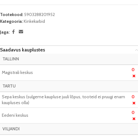
Tootekood:
5903288201952
Kategooria:
Kinkekarbid
Jaga:
Saadavus kauplustes
TALLINN
0
Magistrali keskus
❌
TARTU
Sepa keskus (sulgeme kaupluse juuli lõpus, tooteid ei pruugi enam
0
kaupluses olla)
❌
0
Eedeni keskus
❌
VILJANDI