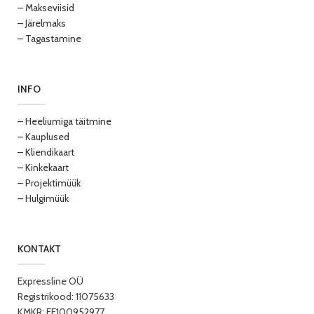
– Makseviisid
– Järelmaks
– Tagastamine
INFO
– Heeliumiga täitmine
– Kauplused
– Kliendikaart
– Kinkekaart
– Projektimüük
– Hulgimüük
KONTAKT
Expressline OÜ
Registrikood: 11075633
KMKR: EE100952977