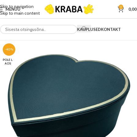
Skip to navigation
0
MENÜÜ
0,0
Skip to main content
KAUPLUSED
KONTAKT
-40%
POLE L
AOS