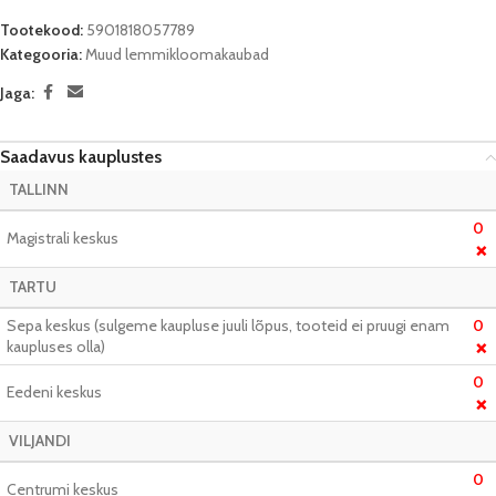
Tootekood:
5901818057789
Kategooria:
Muud lemmikloomakaubad
Jaga:
Saadavus kauplustes
TALLINN
0
Magistrali keskus
❌
TARTU
Sepa keskus (sulgeme kaupluse juuli lõpus, tooteid ei pruugi enam
0
kaupluses olla)
❌
0
Eedeni keskus
❌
VILJANDI
0
Centrumi keskus