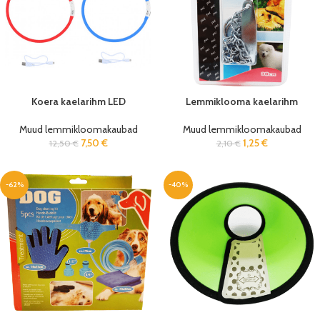
Koera kaelarihm LED
Lemmiklooma kaelarihm
Muud lemmikloomakaubad
Muud lemmikloomakaubad
7,50
€
1,25
€
12,50
€
2,10
€
-62%
-40%