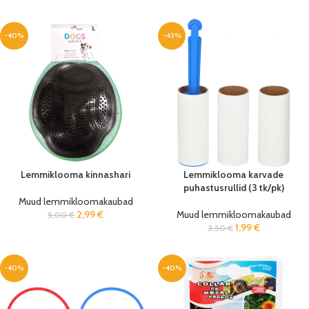
-40%
-43%
Lemmiklooma kinnashari
Lemmiklooma karvade
puhastusrullid (3 tk/pk)
Muud lemmikloomakaubad
2,99
€
Muud lemmikloomakaubad
5,00
€
1,99
€
3,50
€
-40%
-40%