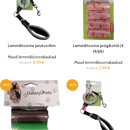
Lemmiklooma jalutusrihm
Lemmiklooma prügikotid (4
tk/pk)
Muud lemmikloomakaubad
8,99
€
Muud lemmikloomakaubad
15,00
€
2,99
€
5,00
€
-40%
-40%