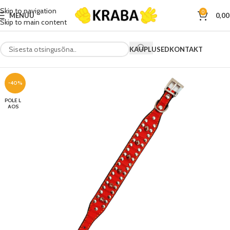
Skip to navigation
0
MENÜÜ
0,0
Skip to main content
KAUPLUSED
KONTAKT
-40%
POLE L
AOS