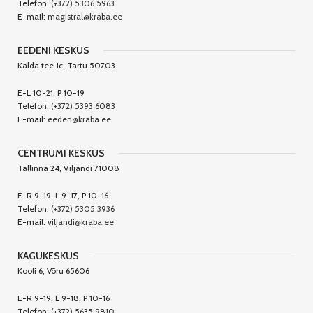
Telefon:
(+372) 5306 5963
E-mail:
magistral@kraba.ee
EEDENI KESKUS
Kalda tee 1c, Tartu 50703
E-L 10-21, P 10-19
Telefon:
(+372) 5393 6083
E-mail:
eeden@kraba.ee
CENTRUMI KESKUS
Tallinna 24, Viljandi 71008
E-R 9-19, L 9-17, P 10-16
Telefon:
(+372) 5305 3936
E-mail:
viljandi@kraba.ee
KAGUKESKUS
Kooli 6, Võru 65606
E-R 9-19, L 9-18, P 10-16
Telefon:
(+372) 5635 9810