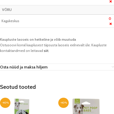
❌
VÕRU
0
Kagukeskus
❌
Kaupluste laoseis on hetkeline ja võib muutuda​
Ostusoovi korral kauplusest täpsusta laoseis eelnevalt üle. Kaupluste
kontaktandmed on leitavad
siit
.
Osta nüüd ja maksa hiljem
Seotud tooted
-40%
-40%