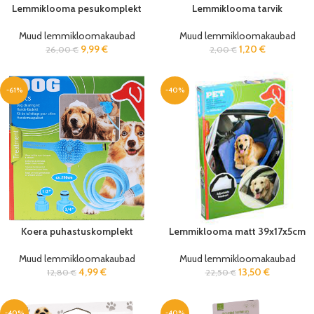
Lemmiklooma pesukomplekt
Lemmiklooma tarvik
Muud lemmikloomakaubad
Muud lemmikloomakaubad
9,99
€
1,20
€
26,00
€
2,00
€
-61%
-40%
Koera puhastuskomplekt
Lemmiklooma matt 39x17x5cm
Muud lemmikloomakaubad
Muud lemmikloomakaubad
4,99
€
13,50
€
12,80
€
22,50
€
-40%
-40%