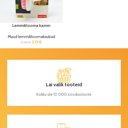
Lemmiklooma kamm
Muud lemmikloomakaubad
3,15
€
5,25
€
Lai valik tooteid
Kokku üle 10 000 soodustoote