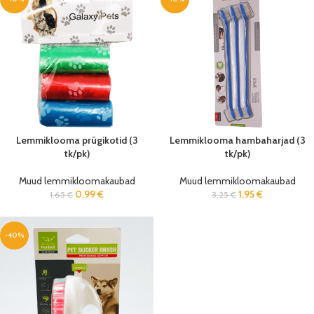
Lemmiklooma prügikotid (3
Lemmiklooma hambaharjad (3
tk/pk)
tk/pk)
Muud lemmikloomakaubad
Muud lemmikloomakaubad
0,99
€
1,95
€
1,65
€
3,25
€
-40%