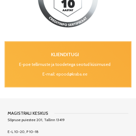
KLIENDITUGI
E-poe tellimuste ja toodetega seotud küsimused
E-mail:
epood@kraba.ee
MAGISTRALI KESKUS
Sõpruse puiestee 201, Tallinn 13419
E-L 10-20, P 10-18