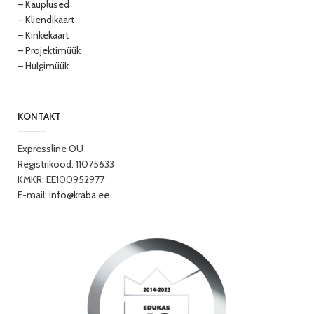
– Kauplused
– Kliendikaart
– Kinkekaart
– Projektimüük
– Hulgimüük
KONTAKT
Expressline OÜ
Registrikood: 11075633
KMKR: EE100952977
E-mail:
info@kraba.ee