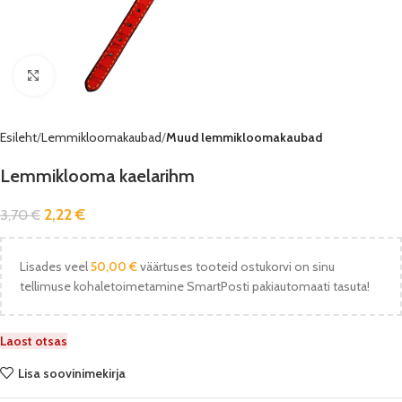
Vaata pilti
Esileht
Lemmikloomakaubad
Muud lemmikloomakaubad
Lemmiklooma kaelarihm
2,22
€
3,70
€
Lisades veel
50,00
€
väärtuses tooteid ostukorvi on sinu
tellimuse kohaletoimetamine SmartPosti pakiautomaati tasuta!
Laost otsas
Lisa soovinimekirja