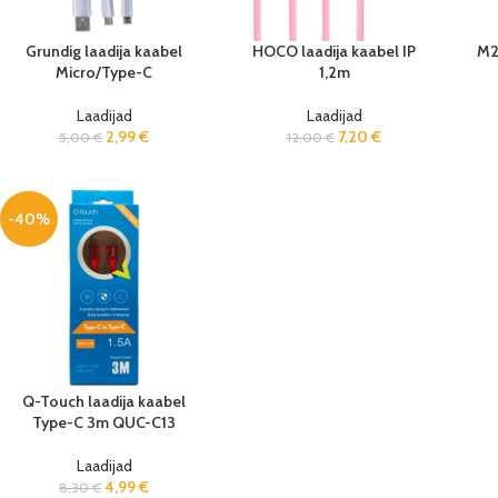
Grundig laadija kaabel
HOCO laadija kaabel IP
M2
Micro/Type-C
1,2m
Laadijad
Laadijad
2,99
€
7,20
€
5,00
€
12,00
€
-40%
Q-Touch laadija kaabel
Type-C 3m QUC-C13
Laadijad
4,99
€
8,30
€