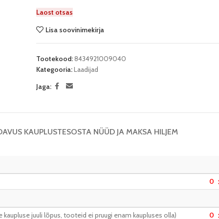
Laost otsas
Lisa soovinimekirja
Tootekood:
8434921009040
Kategooria:
Laadijad
Jaga:
DAVUS KAUPLUSTES
OSTA NÜÜD JA MAKSA HILJEM
0
kaupluse juuli lõpus, tooteid ei pruugi enam kaupluses olla)
0