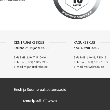
CENTRUMI KESKUS
KAGUKESKUS
Tallinna 24, Viljandi 71008
Kooli 6, Võru 65606
E-R 9-19, L 9-17, P 10-16
E-R 9-19, L 9-18, P 10-16
Telefon:
(+372) 5305 3936
Telefon:
(+372) 5635 9810
E-mail:
viljandi@kraba.ee
E-mail:
voru@kraba.ee
Eesti ja Soome pakiautomaadid