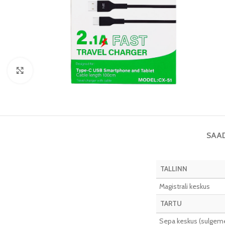
Vaata pilti
SAA
TALLINN
Magistrali keskus
TARTU
Sepa keskus (sulgeme 