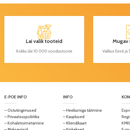
Lai valik tooteid
Mugav 
Kokku üle 10 000 soodustoote
Valikus Eesti j
E-POE INFO
INFO
KON
– Ostutingimused
– Heeliumiga täitmine
Expr
– Privaatsuspoliitika
– Kauplused
Regi
– Kohaletoimetamine
– Kliendikaart
KMKR
– Makseviisid
– Kinkekaart
E-ma