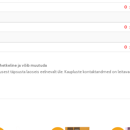
0
0
0
hetkeline ja võib muutuda​
usest täpsusta laoseis eelnevalt üle. Kaupluste kontaktandmed on leitava