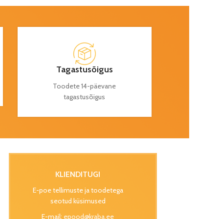
Tagastusõigus
Toodete 14-päevane
tagastusõigus
KLIENDITUGI
E-poe tellimuste ja toodetega
seotud küsimused
E-mail:
epood@kraba.ee