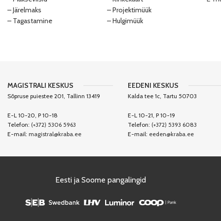
– Järelmaks
– Projektimüük
– Tagastamine
– Hulgimüük
MAGISTRALI KESKUS
EEDENI KESKUS
Sõpruse puiestee 201, Tallinn 13419
Kalda tee 1c, Tartu 50703
E-L 10-20, P 10-18
E-L 10-21, P 10-19
Telefon:
(+372) 5306 5963
Telefon:
(+372) 5393 6083
E-mail:
magistral@kraba.ee
E-mail:
eeden@kraba.ee
Eesti ja Soome pangalingid