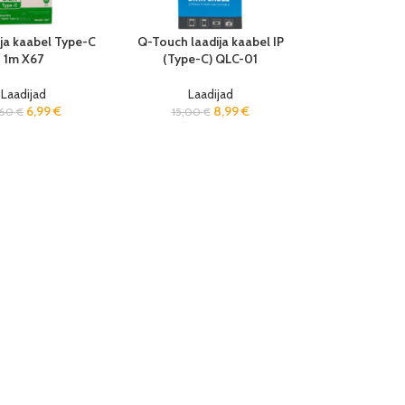
ja kaabel Type-C
Q-Touch laadija kaabel IP
1m X67
(Type-C) QLC-01
Laadijad
Laadijad
6,99
€
8,99
€
,60
€
15,00
€