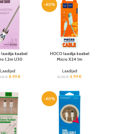
-40%
laadija kaabel
HOCO laadija kaabel
ro 1,2m U30
Micro X24 1m
Laadijad
Laadijad
8,99
€
4,99
€
,00
€
8,30
€
-40%