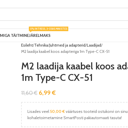
0% INTRESS, 3-OSAS MAKSTES
UMIGA TÄITMINE
JÄRELMAKS
Esileht
Tehnika
Juhtmed ja adapterid
Laadijad
M2 laadija kaabel koos adapteriga 1m Type-C CX-51
M2 laadija kaabel koos ad
1m Type-C CX-51
6,99
€
11,60
€
Lisades veel
50,00
€
väärtuses tooteid ostukorvi on sinu
kohaletoimetamine SmartPosti pakiautomaati tasuta!