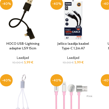
-40%
-40%
-4
HOCO USB-Lightning
Jellico laadija kaabel
adapter LS9 15cm
Type-C 1,2m A7
Laadijad
Laadijad
5,99
€
5,99
€
10,00
€
10,00
€
-40%
-40%
-4