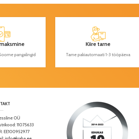
maksmine
Kiire tarne
a Soome pangalingid
Tarne pakiautomaati 1-3 tööpäeva
TAKT
essline OÜ
strikood: 11075633
: EE100952977
il:
info@kraba.ee