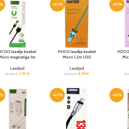
0%
-40%
-40%
UCOO laadija kaabel
HOCO laadija kaabel
HOCO 
Micro magnetiga 1m
Micro 1,2m U30
Mic
Laadijad
Laadijad
5,99
€
8,99
€
10,00
€
15,00
€
15
0%
-40%
-45%