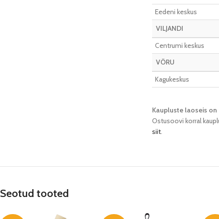
Eedeni keskus
VILJANDI
Centrumi keskus
VÕRU
Kagukeskus
Kaupluste laoseis on 
Ostusoovi korral kaupl
siit
.
Seotud tooted