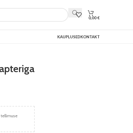
0,00
€
KAUPLUSED
KONTAKT
apteriga
 tellimuse