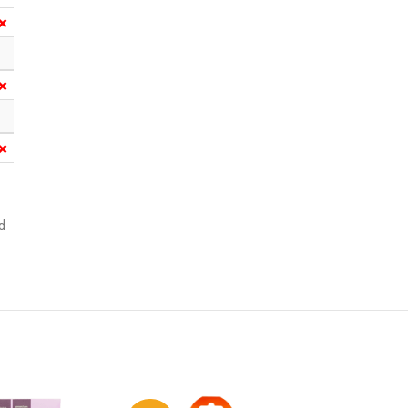
❌
❌
❌
d