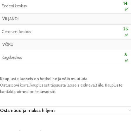
14
Eedeni keskus
✅
VILJANDI
26
Centrumi keskus
✅
VÕRU
8
Kagukeskus
✅
Kaupluste laoseis on hetkeline ja võib muutuda​
Ostusoovi korral kauplusest täpsusta laoseis eelnevalt üle. Kaupluste
kontaktandmed on leitavad
siit
.
Osta nüüd ja maksa hiljem