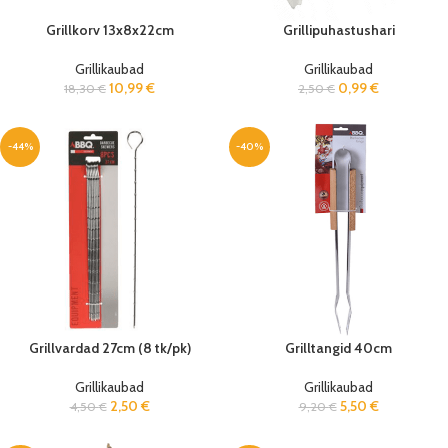
Grillkorv 13x8x22cm
Grillipuhastushari
Grillikaubad
Grillikaubad
10,99
€
0,99
€
18,30
€
2,50
€
-44%
-40%
Grillvardad 27cm (8 tk/pk)
Grilltangid 40cm
Grillikaubad
Grillikaubad
2,50
€
5,50
€
4,50
€
9,20
€