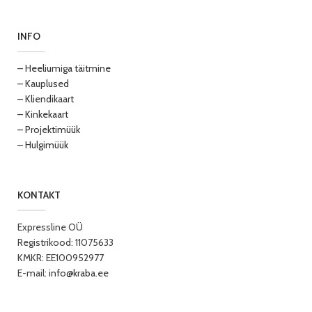
INFO
– Heeliumiga täitmine
– Kauplused
– Kliendikaart
– Kinkekaart
– Projektimüük
– Hulgimüük
KONTAKT
Expressline OÜ
Registrikood: 11075633
KMKR: EE100952977
E-mail:
info@kraba.ee