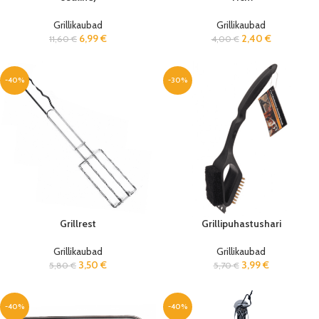
Grillikaubad
Grillikaubad
6,99
€
2,40
€
11,60
€
4,00
€
-40%
-30%
Grillrest
Grillipuhastushari
Grillikaubad
Grillikaubad
3,50
€
3,99
€
5,80
€
5,70
€
-40%
-40%