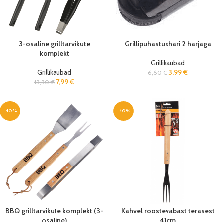
3-osaline grilltarvikute
Grillipuhastushari 2 harjaga
komplekt
Grillikaubad
Grillikaubad
3,99
€
6,60
€
7,99
€
13,30
€
-40%
-40%
BBQ grilltarvikute komplekt (3-
Kahvel roostevabast terasest
osaline)
41cm