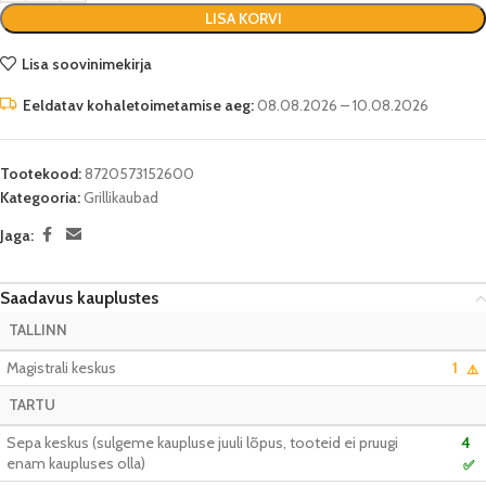
LISA KORVI
Lisa soovinimekirja
Eeldatav kohaletoimetamise aeg:
08.08.2026 – 10.08.2026
Tootekood:
8720573152600
Kategooria:
Grillikaubad
Jaga:
Saadavus kauplustes
TALLINN
Magistrali keskus
1
⚠️
TARTU
Sepa keskus (sulgeme kaupluse juuli lõpus, tooteid ei pruugi
4
enam kaupluses olla)
✅