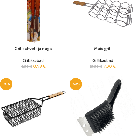
Grillkahvel- ja nuga
Maisigrill
Grillikaubad
Grillikaubad
0,99
€
9,30
€
4,50
€
15,50
€
-40%
-60%