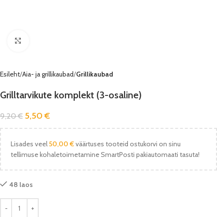
Vaata pilti
Esileht
Aia- ja grillikaubad
Grillikaubad
Grilltarvikute komplekt (3-osaline)
5,50
€
9,20
€
Lisades veel
50,00
€
väärtuses tooteid ostukorvi on sinu
tellimuse kohaletoimetamine SmartPosti pakiautomaati tasuta!
48 laos