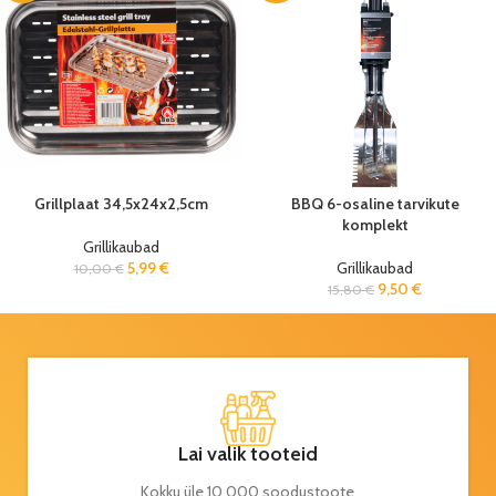
Grillplaat 34,5x24x2,5cm
BBQ 6-osaline tarvikute
komplekt
Grillikaubad
5,99
€
Grillikaubad
10,00
€
9,50
€
15,80
€
Lai valik tooteid
Kokku üle 10 000 soodustoote