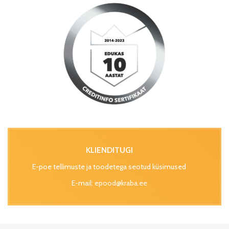
KLIENDITUGI
E-poe tellimuste ja toodetega seotud küsimused
E-mail:
epood@kraba.ee