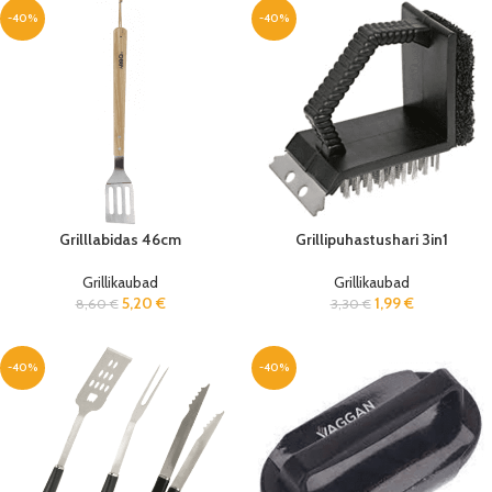
-40%
-40%
Grilllabidas 46cm
Grillipuhastushari 3in1
Grillikaubad
Grillikaubad
5,20
€
1,99
€
8,60
€
3,30
€
-40%
-40%