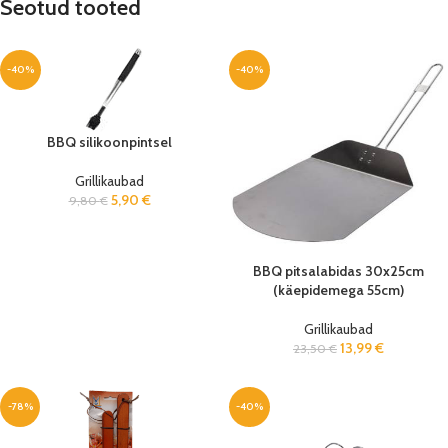
Seotud tooted
-40%
-40%
BBQ silikoonpintsel
Grillikaubad
5,90
€
9,80
€
BBQ pitsalabidas 30x25cm
(käepidemega 55cm)
Grillikaubad
13,99
€
23,50
€
-78%
-40%