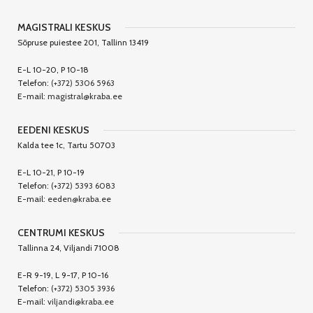
MAGISTRALI KESKUS
Sõpruse puiestee 201, Tallinn 13419
E-L 10-20, P 10-18
Telefon:
(+372) 5306 5963
E-mail:
magistral@kraba.ee
EEDENI KESKUS
Kalda tee 1c, Tartu 50703
E-L 10-21, P 10-19
Telefon:
(+372) 5393 6083
E-mail:
eeden@kraba.ee
CENTRUMI KESKUS
Tallinna 24, Viljandi 71008
E-R 9-19, L 9-17, P 10-16
Telefon:
(+372) 5305 3936
E-mail:
viljandi@kraba.ee