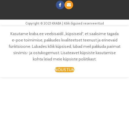
Copyright © 2025 KRABA | Kõik õigused reserveeritud
Kasutame kraba.ee veebisaidil „küpsiseid“, et saaksime tagada
e-poe toimimise, pakkudes kvaliteetset teenust ja erinevaid
funktsioone. Lubades kõik küpsised, lubad meil pakkuda parimat
sirvimis- ja ostukogemust. Lisateavet küpsiste kasutamise
kohta leiad meie küpsiste poliitikast.
NÕUSTUN