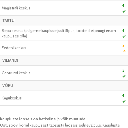
4
Magistrali keskus
✅
TARTU
Sepa keskus (sulgeme kaupluse juuli lõpus, tooteid ei pruugi enam
4
kaupluses olla)
✅
2
Eedeni keskus
⚠️
VILJANDI
3
Centrumi keskus
✅
VÕRU
4
Kagukeskus
✅
Kaupluste laoseis on hetkeline ja võib muutuda​
Ostusoovi korral kauplusest täpsusta laoseis eelnevalt üle. Kaupluste