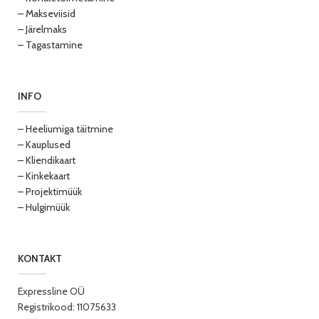
– Makseviisid
– Järelmaks
– Tagastamine
INFO
– Heeliumiga täitmine
– Kauplused
– Kliendikaart
– Kinkekaart
– Projektimüük
– Hulgimüük
KONTAKT
Expressline OÜ
Registrikood: 11075633