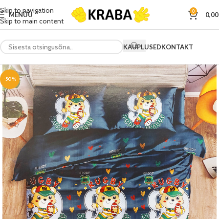
Skip to navigation
0
MENÜÜ
0,0
Skip to main content
KAUPLUSED
KONTAKT
-50%