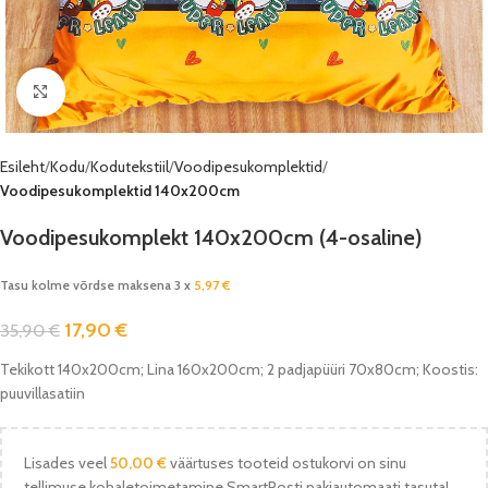
Vaata pilti
Esileht
Kodu
Kodutekstiil
Voodipesukomplektid
Voodipesukomplektid 140x200cm
Voodipesukomplekt 140x200cm (4-osaline)
Tasu kolme võrdse maksena 3 x
5,97
€
17,90
€
35,90
€
Tekikott 140x200cm; Lina 160x200cm; 2 padjapüüri 70x80cm; Koostis:
puuvillasatiin
Lisades veel
50,00
€
väärtuses tooteid ostukorvi on sinu
tellimuse kohaletoimetamine SmartPosti pakiautomaati tasuta!