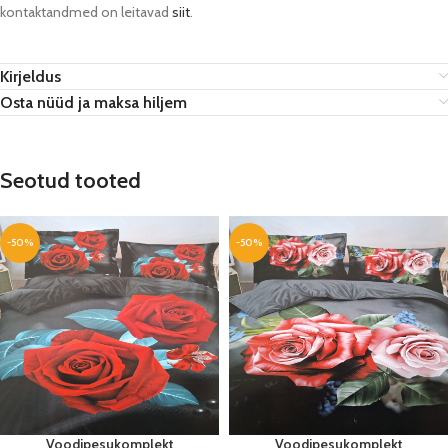
kontaktandmed on leitavad
siit
.
Kirjeldus
Osta nüüd ja maksa hiljem
Seotud tooted
-50%
-50%
Voodipesukomplekt
Voodipesukomplekt