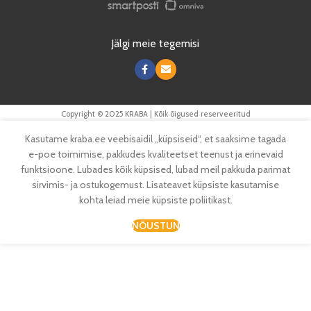
Jälgi meie tegemisi
Copyright © 2025 KRABA | Kõik õigused reserveeritud
Kasutame kraba.ee veebisaidil „küpsiseid“, et saaksime tagada
e-poe toimimise, pakkudes kvaliteetset teenust ja erinevaid
funktsioone. Lubades kõik küpsised, lubad meil pakkuda parimat
sirvimis- ja ostukogemust. Lisateavet küpsiste kasutamise
kohta leiad meie küpsiste poliitikast.
NÕUSTUN