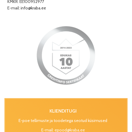
KMKR: EE100952977
E-mail:
info@kraba.ee
KLIENDITUGI
E-poe tellimuste ja toodetega seotud küsimused
E-mail:
epood@kraba.ee