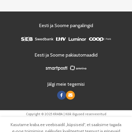
Eesti ja Soome pangalingid
Eesti ja Soome pakiautomaadid
Jälgi meie tegemisi
Copyright © 2025 KRABA | Kõik õigused reserveeritud
Kasutame kraba.ee veebisaidil „küpsiseid“, et saaksime tagada
e-poe toimimise, pakkudes kvaliteetset teenust ja erinevaid