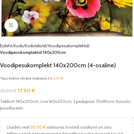
Vaata pilti
Esileht
Kodu
Kodutekstiil
Voodipesukomplektid
Voodipesukomplektid 140x200cm
Voodipesukomplekt 140x200cm (4-osaline)
Tasu kolme võrdse maksena 3 x
5,97
€
17,90
€
35,90
€
Tekikott 140x200cm; Lina 160x200cm; 2 padjapüüri 70x80cm; Koostis:
puuvillasatiin
Lisades veel
50,00
€
väärtuses tooteid ostukorvi on sinu
tellimuse kohaletoimetamine SmartPosti pakiautomaati tasuta!