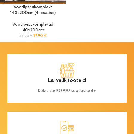
Voodipesukomplekt
140x200cm (4-osaline)
Voodipesukomplektid
140x200cm
17,90
€
35,90
€
Lai valik tooteid
Kokku üle 10 000 soodustoote