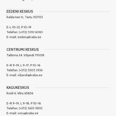
EEDENI KESKUS
Kalda tee 1c, Tartu 50703
E-L 10-21, P 10-19
Telefon:
(+372) 5393 6083
E-mail:
eeden@kraba.ee
CENTRUMI KESKUS
Tallinna 24, Viljandi 71008
E-R 9-19, L 9-17, P 10-16
Telefon:
(+372) 5305 3936
E-mail:
viljandi@kraba.ee
KAGUKESKUS
Kooli 6, Võru 65606
E-R 9-19, L 9-18, P 10-16
Telefon:
(+372) 5635 9810
E-mail:
voru@kraba.ee