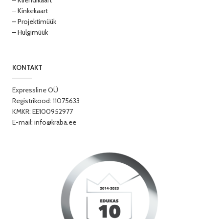
– Kliendikaart
– Kinkekaart
– Projektimüük
– Hulgimüük
KONTAKT
Expressline OÜ
Registrikood: 11075633
KMKR: EE100952977
E-mail:
info@kraba.ee