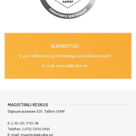
KLIENDITUGI
E-poe tellimuste ja toodetega seotud küsimused
E-mail:
epood@kraba.ee
MAGISTRALI KESKUS
Sõpruse puiestee 201, Tallinn 13419
E-L 10-20, P 10-18
Telefon:
(+372) 5306 5963
E-mail:
magistral@kraba.ee