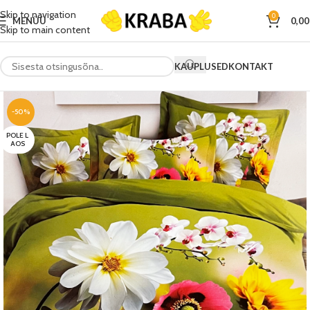
Skip to navigation
0
MENÜÜ
0,0
Skip to main content
KAUPLUSED
KONTAKT
-50%
POLE L
AOS