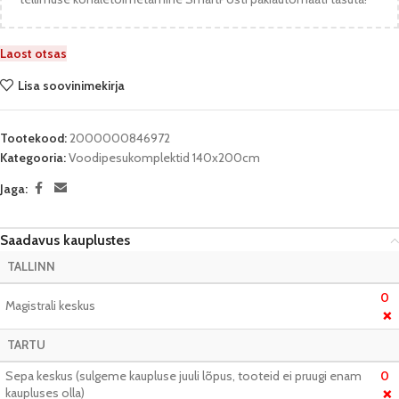
Laost otsas
Lisa soovinimekirja
Tootekood:
2000000846972
Kategooria:
Voodipesukomplektid 140x200cm
Jaga:
Saadavus kauplustes
TALLINN
0
Magistrali keskus
❌
TARTU
Sepa keskus (sulgeme kaupluse juuli lõpus, tooteid ei pruugi enam
0
kaupluses olla)
❌