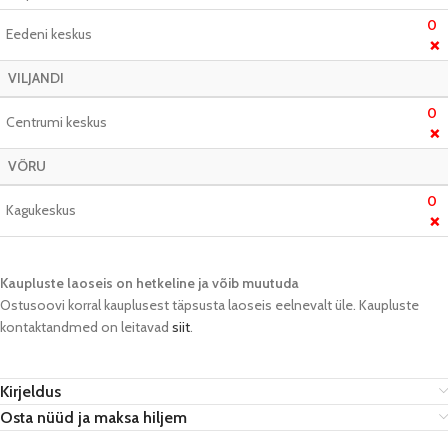
0
Eedeni keskus
❌
VILJANDI
0
Centrumi keskus
❌
VÕRU
0
Kagukeskus
❌
Kaupluste laoseis on hetkeline ja võib muutuda​
Ostusoovi korral kauplusest täpsusta laoseis eelnevalt üle. Kaupluste
kontaktandmed on leitavad
siit
.
Kirjeldus
Osta nüüd ja maksa hiljem