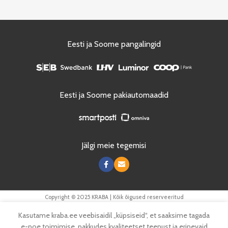
Eesti ja Soome pangalingid
Eesti ja Soome pakiautomaadid
Jälgi meie tegemisi
Copyright © 2025 KRABA | Kõik õigused reserveeritud
Kasutame kraba.ee veebisaidil „küpsiseid“, et saaksime tagada
e-poe toimimise, pakkudes kvaliteetset teenust ja erinevaid