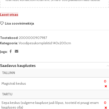
Laost otsas
Lisa soovinimekirja
Tootekood:
2000000907987
Kategooria:
Voodipesukomplektid 140x200cm
Jaga:
Saadavus kauplustes
TALLINN
0
Magistrali keskus
❌
TARTU
Sepa keskus (sulgeme kaupluse juuli lõpus, tooteid ei pruugi enam
0
kaupluses olla)
❌