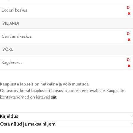
0
Eedeni keskus
❌
VILJANDI
0
Centrumi keskus
❌
VÕRU
0
Kagukeskus
❌
Kaupluste laoseis on hetkeline ja võib muutuda​
Ostusoovi korral kauplusest täpsusta laoseis eelnevalt üle. Kaupluste
kontaktandmed on leitavad
siit
.
Kirjeldus
Osta nüüd ja maksa hiljem