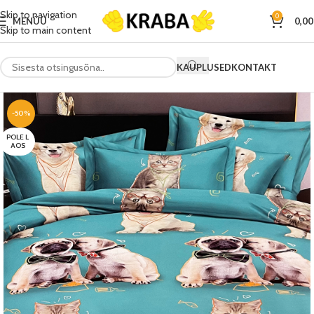
Skip to navigation
0
MENÜÜ
0,0
Skip to main content
KAUPLUSED
KONTAKT
-50%
POLE L
AOS