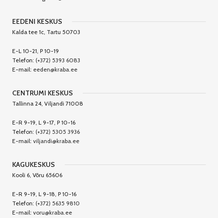
EEDENI KESKUS
Kalda tee 1c, Tartu 50703
E-L 10-21, P 10-19
Telefon:
(+372) 5393 6083
E-mail:
eeden@kraba.ee
CENTRUMI KESKUS
Tallinna 24, Viljandi 71008
E-R 9-19, L 9-17, P 10-16
Telefon:
(+372) 5305 3936
E-mail:
viljandi@kraba.ee
KAGUKESKUS
Kooli 6, Võru 65606
E-R 9-19, L 9-18, P 10-16
Telefon:
(+372) 5635 9810
E-mail:
voru@kraba.ee