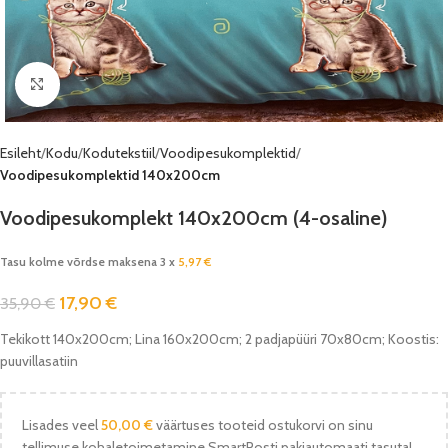
Vaata pilti
Esileht
Kodu
Kodutekstiil
Voodipesukomplektid
Voodipesukomplektid 140x200cm
Voodipesukomplekt 140x200cm (4-osaline)
Tasu kolme võrdse maksena 3 x
5,97
€
17,90
€
35,90
€
Tekikott 140x200cm; Lina 160x200cm; 2 padjapüüri 70x80cm; Koostis:
puuvillasatiin
Lisades veel
50,00
€
väärtuses tooteid ostukorvi on sinu
tellimuse kohaletoimetamine SmartPosti pakiautomaati tasuta!