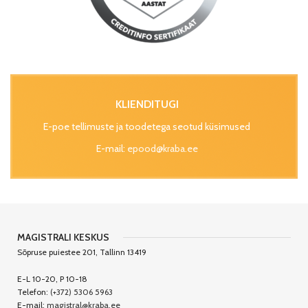
KLIENDITUGI
E-poe tellimuste ja toodetega seotud küsimused
E-mail:
epood@kraba.ee
MAGISTRALI KESKUS
Sõpruse puiestee 201, Tallinn 13419
E-L 10-20, P 10-18
Telefon:
(+372) 5306 5963
E-mail:
magistral@kraba.ee