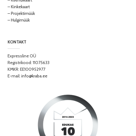
– Kliendikaart
– Kinkekaart
– Projektimüük
– Hulgimüük
KONTAKT
Expressline OÜ
Registrikood: 11075633
KMKR: EE100952977
E-mail:
info@kraba.ee