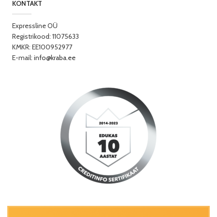
KONTAKT
Expressline OÜ
Registrikood: 11075633
KMKR: EE100952977
E-mail:
info@kraba.ee