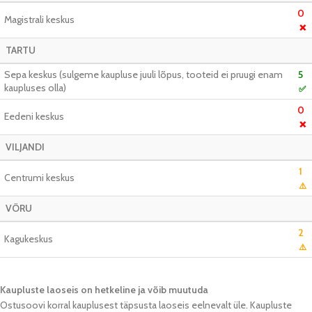
0
Magistrali keskus
❌
TARTU
Sepa keskus (sulgeme kaupluse juuli lõpus, tooteid ei pruugi enam
5
kaupluses olla)
✅
0
Eedeni keskus
❌
VILJANDI
1
Centrumi keskus
⚠️
VÕRU
2
Kagukeskus
⚠️
Kaupluste laoseis on hetkeline ja võib muutuda​
Ostusoovi korral kauplusest täpsusta laoseis eelnevalt üle. Kaupluste