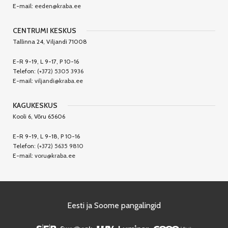
E-mail:
eeden@kraba.ee
CENTRUMI KESKUS
Tallinna 24, Viljandi 71008
E-R 9-19, L 9-17, P 10-16
Telefon:
(+372) 5305 3936
E-mail:
viljandi@kraba.ee
KAGUKESKUS
Kooli 6, Võru 65606
E-R 9-19, L 9-18, P 10-16
Telefon:
(+372) 5635 9810
E-mail:
voru@kraba.ee
Eesti ja Soome pangalingid