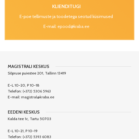
KLIENDITUGI
E-poe tellimuste ja toodetega seotud küsimused
E-mail:
epood@kraba.ee
MAGISTRALI KESKUS
Sõpruse puiestee 201, Tallinn 13419
E-L 10-20, P 10-18
Telefon:
(+372) 5306 5963
E-mail:
magistral@kraba.ee
EEDENI KESKUS
Kalda tee 1c, Tartu 50703
E-L 10-21, P 10-19
Telefon:
(+372) 5393 6083