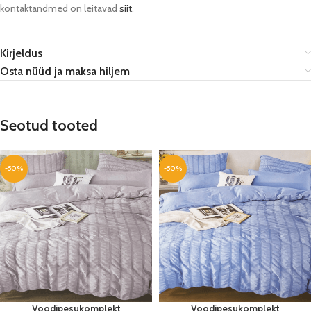
kontaktandmed on leitavad
siit
.
Kirjeldus
Osta nüüd ja maksa hiljem
Seotud tooted
-50%
-50%
Voodipesukomplekt
Voodipesukomplekt