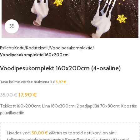
Vaata pilti
Esileht
Kodu
Kodutekstiil
Voodipesukomplektid
Voodipesukomplektid 160x200cm
Voodipesukomplekt 160x200cm (4-osaline)
Tasu kolme võrdse maksena 3 x
5,97
€
17,90
€
35,90
€
Tekikott 160x200cm; Lina 180x200cm; 2 padjapüüri 70x80cm; Koostis:
puuvillasatiin
Lisades veel
50,00
€
väärtuses tooteid ostukorvi on sinu
tellimuse kohaletoimetamine SmartPosti pakiautomaati tasuta!