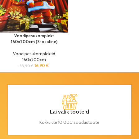
Voodipesukomplekt
160x200cm (3-osaline)
Voodipesukomplektid
160x200cm
16,90
€
33,90
€
Lai valik tooteid
Kokku üle 10 000 soodustoote