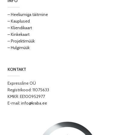
INFO
– Heeliumiga täitmine
– Kauplused
– Kliendikaart
– Kinkekaart
– Projektimüük
– Hulgimüük
KONTAKT
Expressline OÜ
Registrikood: 11075633
KMKR: EE100952977
E-mail:
info@kraba.ee