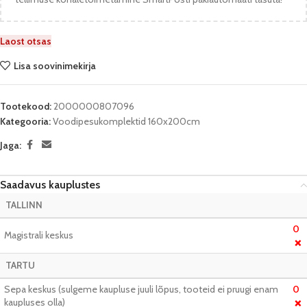
Laost otsas
Lisa soovinimekirja
Tootekood:
2000000807096
Kategooria:
Voodipesukomplektid 160x200cm
Jaga:
Saadavus kauplustes
TALLINN
0
Magistrali keskus
❌
TARTU
Sepa keskus (sulgeme kaupluse juuli lõpus, tooteid ei pruugi enam
0
kaupluses olla)
❌