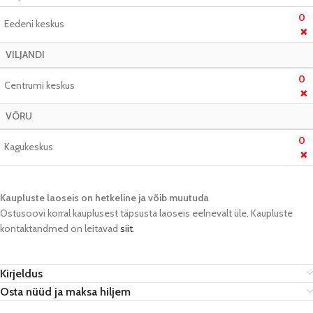
0
Eedeni keskus
❌
VILJANDI
0
Centrumi keskus
❌
VÕRU
0
Kagukeskus
❌
Kaupluste laoseis on hetkeline ja võib muutuda​
Ostusoovi korral kauplusest täpsusta laoseis eelnevalt üle. Kaupluste
kontaktandmed on leitavad
siit
.
Kirjeldus
Osta nüüd ja maksa hiljem