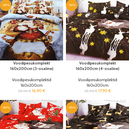
-50%
-50%
Voodipesukomplekt
Voodipesukomplekt
160x200cm (3-osaline)
160x200cm (4-osaline)
Voodipesukomplektid
Voodipesukomplektid
160x200cm
160x200cm
16,90
€
17,90
€
33,90
€
35,90
€
-50%
-50%