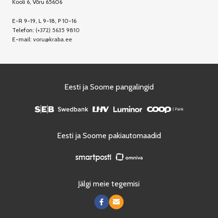
Kooli 6, Võru 65606
E-R 9-19, L 9-18, P 10-16
Telefon:
(+372) 5635 9810
E-mail:
voru@kraba.ee
Eesti ja Soome pangalingid
Eesti ja Soome pakiautomaadid
Jälgi meie tegemisi