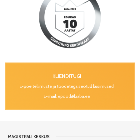
KLIENDITUGI
E-poe tellimuste ja toodetega seotud küsimused
E-mail:
epood@kraba.ee
MAGISTRALI KESKUS