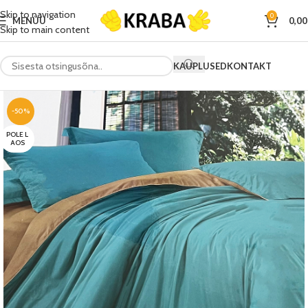
Skip to navigation
0
MENÜÜ
0,0
Skip to main content
KAUPLUSED
KONTAKT
-50%
POLE L
AOS