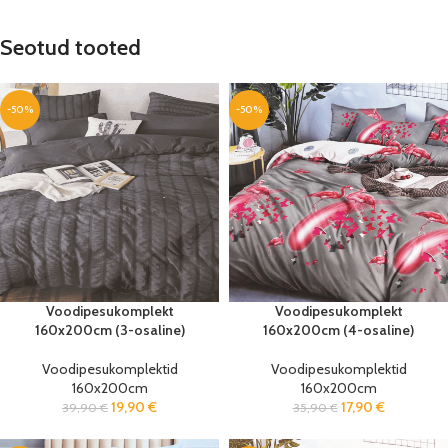
Seotud tooted
-50%
-50%
Voodipesukomplekt
Voodipesukomplekt
160x200cm (3-osaline)
160x200cm (4-osaline)
Voodipesukomplektid
Voodipesukomplektid
160x200cm
160x200cm
19,90
€
17,90
€
39,90
€
35,90
€