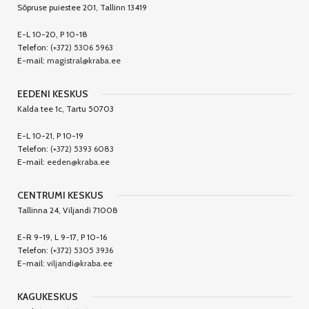
Sõpruse puiestee 201, Tallinn 13419
E-L 10-20, P 10-18
Telefon:
(+372) 5306 5963
E-mail:
magistral@kraba.ee
EEDENI KESKUS
Kalda tee 1c, Tartu 50703
E-L 10-21, P 10-19
Telefon:
(+372) 5393 6083
E-mail:
eeden@kraba.ee
CENTRUMI KESKUS
Tallinna 24, Viljandi 71008
E-R 9-19, L 9-17, P 10-16
Telefon:
(+372) 5305 3936
E-mail:
viljandi@kraba.ee
KAGUKESKUS