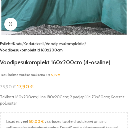
Vaata pilti
Esileht
Kodu
Kodutekstiil
Voodipesukomplektid
Voodipesukomplektid 160x200cm
Voodipesukomplekt 160x200cm (4-osaline)
Tasu kolme võrdse maksena 3 x
5,97
€
17,90
€
35,90
€
Tekikott 160x200cm; Lina 180x200cm; 2 padjapüüri 70x80cm; Koostis:
polüester
Lisades veel
50,00
€
väärtuses tooteid ostukorvi on sinu
tellimuse kohaletoimetamine SmartPosti pakiautomaati tasuta!