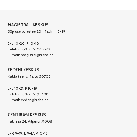
MAGISTRALI KESKUS
Sõpruse puiestee 201, Tallinn 13419
E-L 10-20, P 10-18
Telefon:
(+372) 5306 5963
E-mail:
magistral@kraba.ee
EEDENI KESKUS
Kalda tee 1c, Tartu 50703
E-L 10-21, P 10-19
Telefon:
(+372) 5393 6083
E-mail:
eeden@kraba.ee
CENTRUMI KESKUS
Tallinna 24, Viljandi 71008
E-R 9-19, L 9-17, P 10-16