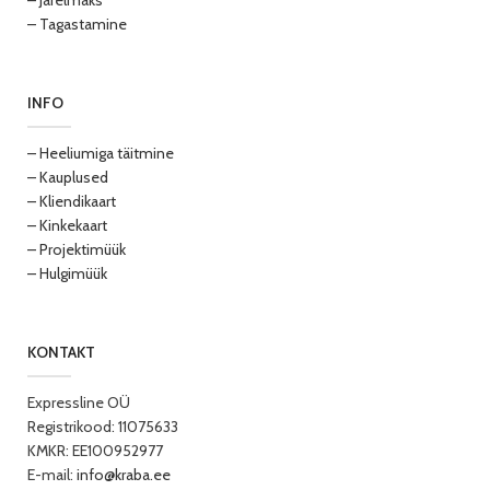
– Järelmaks
– Tagastamine
INFO
– Heeliumiga täitmine
– Kauplused
– Kliendikaart
– Kinkekaart
– Projektimüük
– Hulgimüük
KONTAKT
Expressline OÜ
Registrikood: 11075633
KMKR: EE100952977
E-mail:
info@kraba.ee