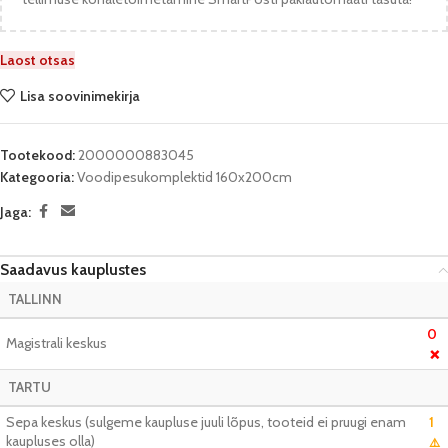
Laost otsas
Lisa soovinimekirja
Tootekood:
2000000883045
Kategooria:
Voodipesukomplektid 160x200cm
Jaga:
Saadavus kauplustes
TALLINN
0
Magistrali keskus
❌
TARTU
Sepa keskus (sulgeme kaupluse juuli lõpus, tooteid ei pruugi enam
1
kaupluses olla)
⚠️