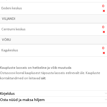
0
Eedeni keskus
❌
VILJANDI
0
Centrumi keskus
❌
VÕRU
0
Kagukeskus
❌
Kaupluste laoseis on hetkeline ja võib muutuda​
Ostusoovi korral kauplusest täpsusta laoseis eelnevalt üle. Kaupluste
kontaktandmed on leitavad
siit
.
Kirjeldus
Osta nüüd ja maksa hiljem