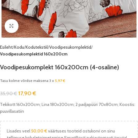
Vaata pilti
Esileht
Kodu
Kodutekstiil
Voodipesukomplektid
Voodipesukomplektid 160x200cm
Voodipesukomplekt 160x200cm (4-osaline)
Tasu kolme võrdse maksena 3 x
5,97
€
17,90
€
35,90
€
Tekikott 160x200cm; Lina 180x200cm; 2 padjapüüri 70x80cm; Koostis:
puuvillasatiin
Lisades veel
50,00
€
väärtuses tooteid ostukorvi on sinu
tellimuse kohaletoimetamine SmartPosti pakiautomaati tasuta!