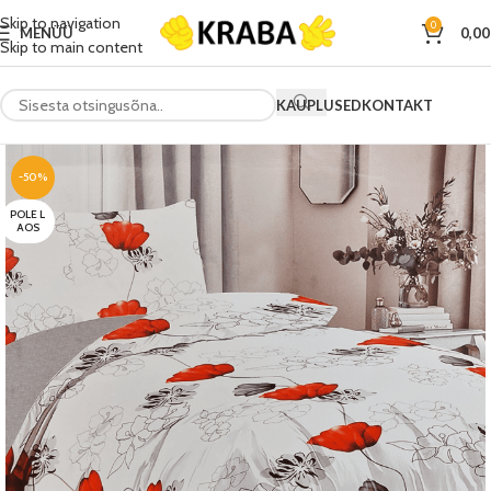
Skip to navigation
0
MENÜÜ
0,0
Skip to main content
KAUPLUSED
KONTAKT
-50%
POLE L
AOS