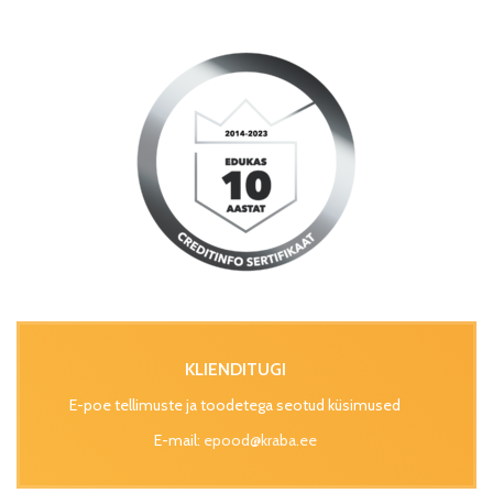
KLIENDITUGI
E-poe tellimuste ja toodetega seotud küsimused
E-mail:
epood@kraba.ee