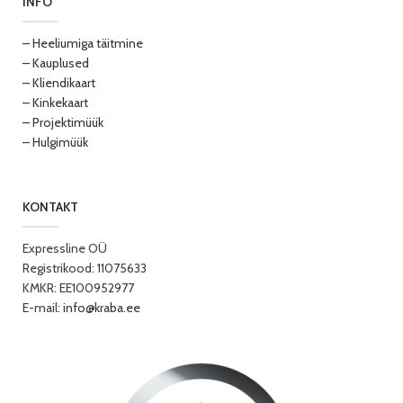
INFO
– Heeliumiga täitmine
– Kauplused
– Kliendikaart
– Kinkekaart
– Projektimüük
– Hulgimüük
KONTAKT
Expressline OÜ
Registrikood: 11075633
KMKR: EE100952977
E-mail:
info@kraba.ee