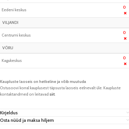
0
Eedeni keskus
❌
VILJANDI
0
Centrumi keskus
❌
VÕRU
0
Kagukeskus
❌
Kaupluste laoseis on hetkeline ja võib muutuda​
Ostusoovi korral kauplusest täpsusta laoseis eelnevalt üle. Kaupluste
kontaktandmed on leitavad
siit
.
Kirjeldus
Osta nüüd ja maksa hiljem