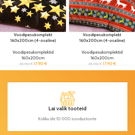
Voodipesukomplekt
Voodipesukomplekt
160x200cm (4-osaline)
160x200cm (4-osaline)
Voodipesukomplektid
Voodipesukomplektid
160x200cm
160x200cm
17,90
€
17,90
€
35,90
€
35,90
€
Lai valik tooteid
Kokku üle 10 000 soodustoote