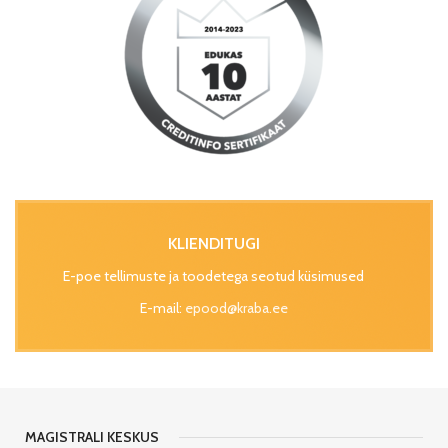
KLIENDITUGI
E-poe tellimuste ja toodetega seotud küsimused
E-mail:
epood@kraba.ee
MAGISTRALI KESKUS