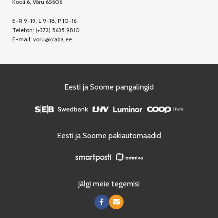
Kooli 6, Võru 65606
E-R 9-19, L 9-18, P 10-16
Telefon:
(+372) 5635 9810
E-mail:
voru@kraba.ee
Eesti ja Soome pangalingid
Eesti ja Soome pakiautomaadid
Jälgi meie tegemisi