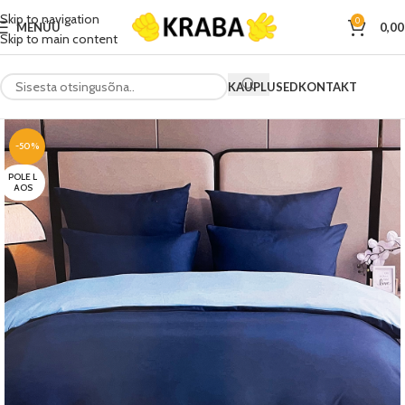
Skip to navigation
0
MENÜÜ
0,0
Skip to main content
KAUPLUSED
KONTAKT
-50%
POLE L
AOS