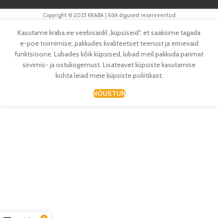
Copyright © 2025 KRABA | Kõik õigused reserveeritud
Kasutame kraba.ee veebisaidil „küpsiseid“, et saaksime tagada
e-poe toimimise, pakkudes kvaliteetset teenust ja erinevaid
funktsioone. Lubades kõik küpsised, lubad meil pakkuda parimat
sirvimis- ja ostukogemust. Lisateavet küpsiste kasutamise
kohta leiad meie küpsiste poliitikast.
NÕUSTUN