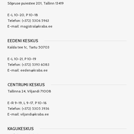
Sõpruse puiestee 201, Tallinn 13419
E-L 10-20, P 10-18
Telefon:
(+372) 5306 5963
E-mail:
magistral@kraba.ee
EEDENI KESKUS
Kalda tee 1c, Tartu 50703
E-L 10-21, P 10-19
Telefon:
(+372) 5393 6083
E-mail:
eeden@kraba.ee
CENTRUMI KESKUS
Tallinna 24, Viljandi 71008
E-R 9-19, L 9-17, P 10-16
Telefon:
(+372) 5305 3936
E-mail:
viljandi@kraba.ee
KAGUKESKUS