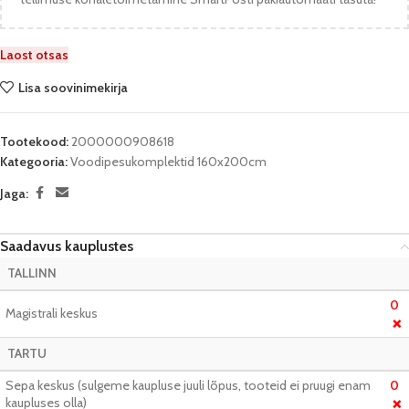
Laost otsas
Lisa soovinimekirja
Tootekood:
2000000908618
Kategooria:
Voodipesukomplektid 160x200cm
Jaga:
Saadavus kauplustes
TALLINN
0
Magistrali keskus
❌
TARTU
Sepa keskus (sulgeme kaupluse juuli lõpus, tooteid ei pruugi enam
0
kaupluses olla)
❌