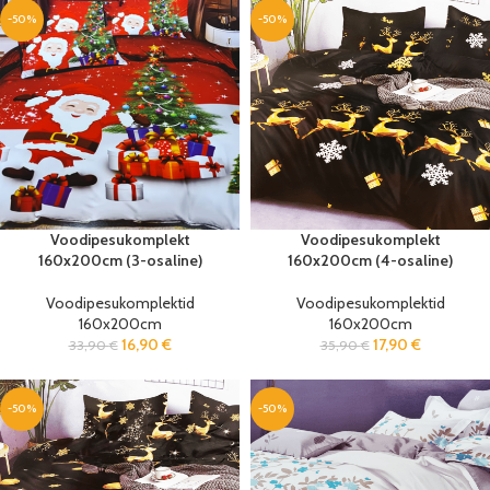
-50%
-50%
Voodipesukomplekt
Voodipesukomplekt
160x200cm (3-osaline)
160x200cm (4-osaline)
Voodipesukomplektid
Voodipesukomplektid
160x200cm
160x200cm
16,90
€
17,90
€
33,90
€
35,90
€
-50%
-50%