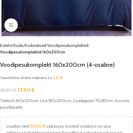
Vaata pilti
Esileht
Kodu
Kodutekstiil
Voodipesukomplektid
Voodipesukomplektid 160x200cm
Voodipesukomplekt 160x200cm (4-osaline)
Tasu kolme võrdse maksena 3 x
5,97
€
17,90
€
35,90
€
Tekikott 160x200cm; Lina 180x200cm; 2 padjapüüri 70x80cm; Koostis:
puuvillasatiin
Lisades veel
50,00
€
väärtuses tooteid ostukorvi on sinu
tellimuse kohaletoimetamine SmartPosti pakiautomaati tasuta!