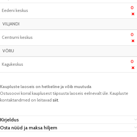
0
Eedeni keskus
❌
VILJANDI
0
Centrumi keskus
❌
VÕRU
0
Kagukeskus
❌
Kaupluste laoseis on hetkeline ja võib muutuda​
Ostusoovi korral kauplusest täpsusta laoseis eelnevalt üle. Kaupluste
kontaktandmed on leitavad
siit
.
Kirjeldus
Osta nüüd ja maksa hiljem