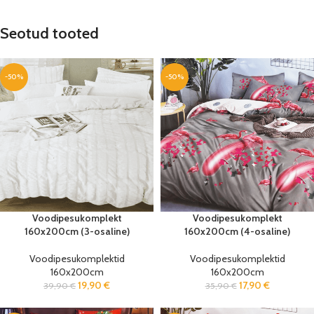
Seotud tooted
-50%
-50%
Voodipesukomplekt
Voodipesukomplekt
160x200cm (3-osaline)
160x200cm (4-osaline)
Voodipesukomplektid
Voodipesukomplektid
160x200cm
160x200cm
19,90
€
17,90
€
39,90
€
35,90
€