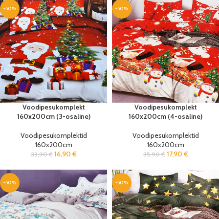
-50%
-50%
Voodipesukomplekt
Voodipesukomplekt
160x200cm (3-osaline)
160x200cm (4-osaline)
Voodipesukomplektid
Voodipesukomplektid
160x200cm
160x200cm
16,90
€
17,90
€
33,90
€
35,90
€
-50%
-50%