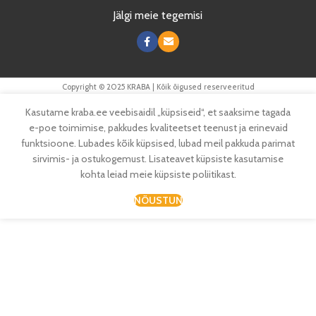
Jälgi meie tegemisi
Copyright © 2025 KRABA | Kõik õigused reserveeritud
Kasutame kraba.ee veebisaidil „küpsiseid“, et saaksime tagada
e-poe toimimise, pakkudes kvaliteetset teenust ja erinevaid
funktsioone. Lubades kõik küpsised, lubad meil pakkuda parimat
sirvimis- ja ostukogemust. Lisateavet küpsiste kasutamise
kohta leiad meie küpsiste poliitikast.
NÕUSTUN