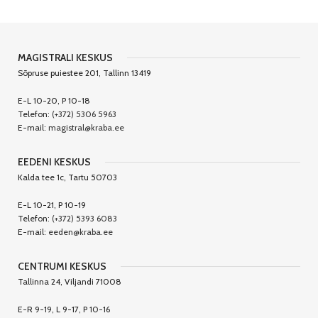
MAGISTRALI KESKUS
Sõpruse puiestee 201, Tallinn 13419
E-L 10-20, P 10-18
Telefon:
(+372) 5306 5963
E-mail:
magistral@kraba.ee
EEDENI KESKUS
Kalda tee 1c, Tartu 50703
E-L 10-21, P 10-19
Telefon:
(+372) 5393 6083
E-mail:
eeden@kraba.ee
CENTRUMI KESKUS
Tallinna 24, Viljandi 71008
E-R 9-19, L 9-17, P 10-16