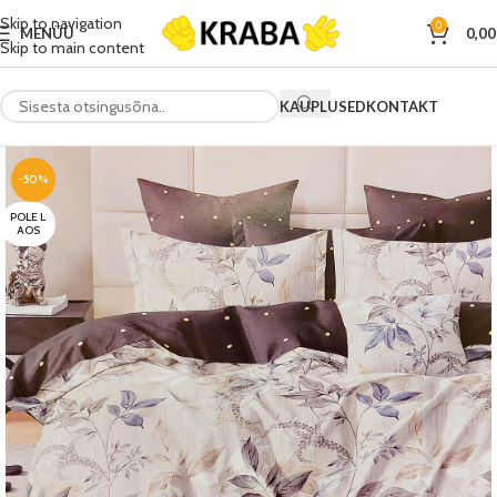
Skip to navigation
0
MENÜÜ
0,0
Skip to main content
KAUPLUSED
KONTAKT
-50%
POLE L
AOS