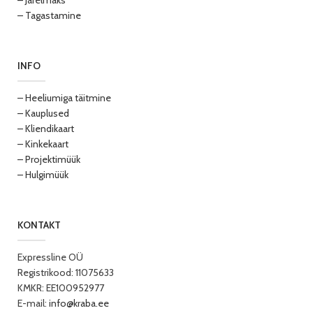
– Järelmaks
– Tagastamine
INFO
– Heeliumiga täitmine
– Kauplused
– Kliendikaart
– Kinkekaart
– Projektimüük
– Hulgimüük
KONTAKT
Expressline OÜ
Registrikood: 11075633
KMKR: EE100952977
E-mail:
info@kraba.ee