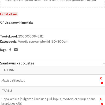
Laost otsas
Lisa soovinimekirja
Tootekood:
2000000943312
Kategooria:
Voodipesukomplektid 160x200cm
Jaga:
Saadavus kauplustes
TALLINN
0
Magistrali keskus
❌
TARTU
Sepa keskus (sulgeme kaupluse juuli lõpus, tooteid ei pruugi enam
0
kaupluses olla)
❌