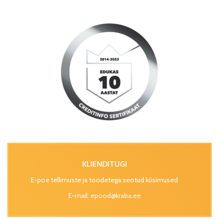
KLIENDITUGI
E-poe tellimuste ja toodetega seotud küsimused
E-mail:
epood@kraba.ee