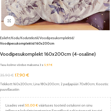
Vaata pilti
Esileht
Kodu
Kodutekstiil
Voodipesukomplektid
Voodipesukomplektid 160x200cm
Voodipesukomplekt 160x200cm (4-osaline)
Tasu kolme võrdse maksena 3 x
5,97
€
17,90
€
35,90
€
Tekikott 160x200cm; Lina 180x200cm; 2 padjapüüri 70x80cm; Koostis:
puuvillasatiin
Lisades veel
50,00
€
väärtuses tooteid ostukorvi on sinu
tellimuse kohaletoimetamine SmartPosti pakiautomaati tasuta!