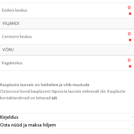
0
Eedeni keskus
❌
VILJANDI
0
Centrumi keskus
❌
VÕRU
0
Kagukeskus
❌
Kaupluste laoseis on hetkeline ja võib muutuda​
Ostusoovi korral kauplusest täpsusta laoseis eelnevalt üle. Kaupluste
kontaktandmed on leitavad
siit
.
Kirjeldus
Osta nüüd ja maksa hiljem