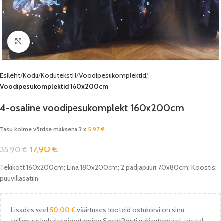
Vaata pilti
Esileht
Kodu
Kodutekstiil
Voodipesukomplektid
Voodipesukomplektid 160x200cm
4-osaline voodipesukomplekt 160x200cm
Tasu kolme võrdse maksena 3 x
5,97
€
17,90
€
35,90
€
Tekikott 160x200cm; Lina 180x200cm; 2 padjapüüri 70x80cm; Koostis:
puuvillasatiin
Lisades veel
50,00
€
väärtuses tooteid ostukorvi on sinu
tellimuse kohaletoimetamine SmartPosti pakiautomaati tasuta!