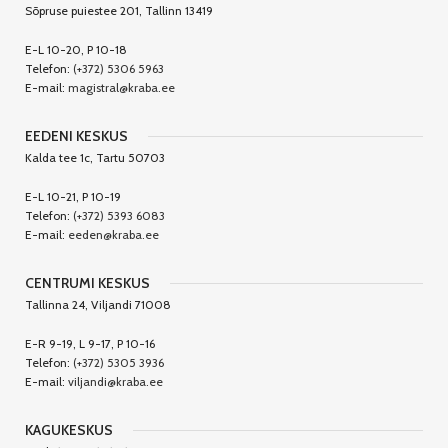
Sõpruse puiestee 201, Tallinn 13419
E-L 10-20, P 10-18
Telefon:
(+372) 5306 5963
E-mail:
magistral@kraba.ee
EEDENI KESKUS
Kalda tee 1c, Tartu 50703
E-L 10-21, P 10-19
Telefon:
(+372) 5393 6083
E-mail:
eeden@kraba.ee
CENTRUMI KESKUS
Tallinna 24, Viljandi 71008
E-R 9-19, L 9-17, P 10-16
Telefon:
(+372) 5305 3936
E-mail:
viljandi@kraba.ee
KAGUKESKUS