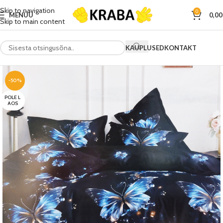
Skip to navigation
0
MENÜÜ
0,0
Skip to main content
KAUPLUSED
KONTAKT
-50%
POLE L
AOS