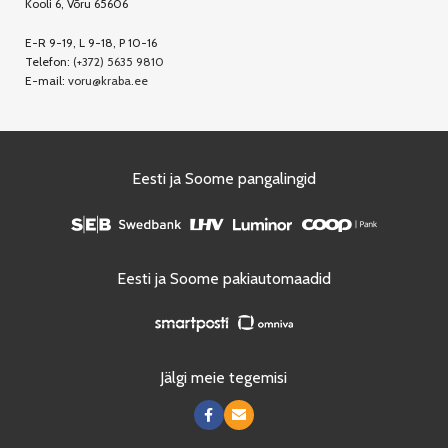
Kooli 6, Võru 65606
E-R 9-19, L 9-18, P 10-16
Telefon:
(+372) 5635 9810
E-mail:
voru@kraba.ee
Eesti ja Soome pangalingid
Eesti ja Soome pakiautomaadid
Jälgi meie tegemisi