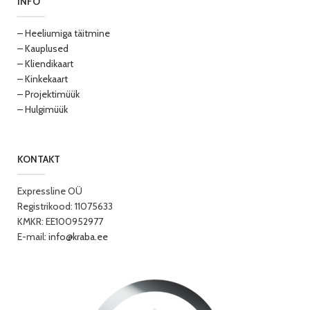
INFO
– Heeliumiga täitmine
– Kauplused
– Kliendikaart
– Kinkekaart
– Projektimüük
– Hulgimüük
KONTAKT
Expressline OÜ
Registrikood: 11075633
KMKR: EE100952977
E-mail:
info@kraba.ee