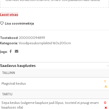
Laost otsas
Lisa soovinimekirja
Tootekood:
2000000948911
Kategooria:
Voodipesukomplektid 160x200cm
Jaga:
Saadavus kauplustes
TALLINN
1
Magistrali keskus
⚠️
TARTU
Sepa keskus (sulgeme kaupluse juuli lõpus, tooteid ei pruugi enam
0
kaupluses olla)
❌