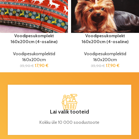
Voodipesukomplekt
Voodipesukomplekt
160x200cm (4-osaline)
160x200cm (4-osaline)
Voodipesukomplektid
Voodipesukomplektid
160x200cm
160x200cm
17,90
€
17,90
€
35,90
€
35,90
€
Lai valik tooteid
Kokku üle 10 000 soodustoote