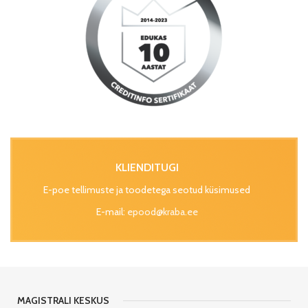
KLIENDITUGI
E-poe tellimuste ja toodetega seotud küsimused
E-mail:
epood@kraba.ee
MAGISTRALI KESKUS