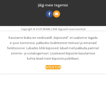
Jälgi meie tegemisi
Copyright © 2025 KRABA | Kõik õigused reserveeritud
Kasutame kraba.ee veebisaidil „küpsiseid“, et saaksime tagada
e-poe toimimise, pakkudes kvaliteetset teenust ja erinevaid
funktsioone. Lubades kõik küpsised, lubad meil pakkuda parimat
sirvimis- ja ostukogemust. Lisateavet küpsiste kasutamise
kohta leiad meie küpsiste poliitikast.
NÕUSTUN