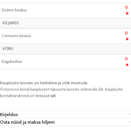
0
Eedeni keskus
❌
VILJANDI
0
Centrumi keskus
❌
VÕRU
0
Kagukeskus
❌
Kaupluste laoseis on hetkeline ja võib muutuda​
Ostusoovi korral kauplusest täpsusta laoseis eelnevalt üle. Kaupluste
kontaktandmed on leitavad
siit
.
Kirjeldus
Osta nüüd ja maksa hiljem