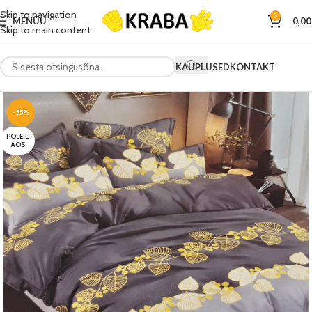
Skip to navigation
0
MENÜÜ
0,0
Skip to main content
KAUPLUSED
KONTAKT
-55%
POLE L
AOS