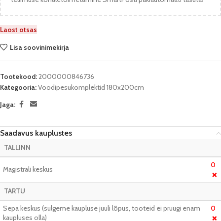
Laost otsas
Lisa soovinimekirja
Tootekood:
2000000846736
Kategooria:
Voodipesukomplektid 180x200cm
Jaga:
Saadavus kauplustes
TALLINN
0
Magistrali keskus
❌
TARTU
Sepa keskus (sulgeme kaupluse juuli lõpus, tooteid ei pruugi enam
0
kaupluses olla)
❌