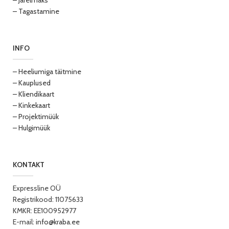
– Järelmaks
– Tagastamine
INFO
– Heeliumiga täitmine
– Kauplused
– Kliendikaart
– Kinkekaart
– Projektimüük
– Hulgimüük
KONTAKT
Expressline OÜ
Registrikood: 11075633
KMKR: EE100952977
E-mail:
info@kraba.ee