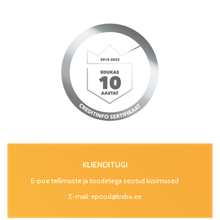
KLIENDITUGI
E-poe tellimuste ja toodetega seotud küsimused
E-mail:
epood@kraba.ee