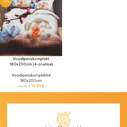
-55%
Voodipesukomplekt
180x200cm (4-osaline)
Voodipesukomplektid
180x200cm
19,90
€
43,90
€