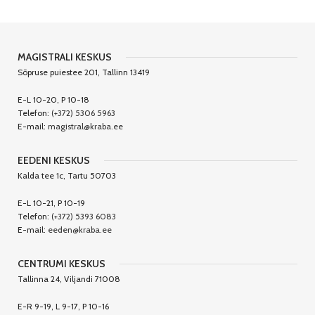
MAGISTRALI KESKUS
Sõpruse puiestee 201, Tallinn 13419
E-L 10-20, P 10-18
Telefon:
(+372) 5306 5963
E-mail:
magistral@kraba.ee
EEDENI KESKUS
Kalda tee 1c, Tartu 50703
E-L 10-21, P 10-19
Telefon:
(+372) 5393 6083
E-mail:
eeden@kraba.ee
CENTRUMI KESKUS
Tallinna 24, Viljandi 71008
E-R 9-19, L 9-17, P 10-16