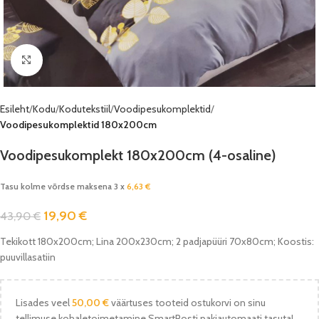
Vaata pilti
Esileht
Kodu
Kodutekstiil
Voodipesukomplektid
Voodipesukomplektid 180x200cm
Voodipesukomplekt 180x200cm (4-osaline)
Tasu kolme võrdse maksena 3 x
6,63
€
19,90
€
43,90
€
Tekikott 180x200cm; Lina 200x230cm; 2 padjapüüri 70x80cm; Koostis:
puuvillasatiin
Lisades veel
50,00
€
väärtuses tooteid ostukorvi on sinu
tellimuse kohaletoimetamine SmartPosti pakiautomaati tasuta!