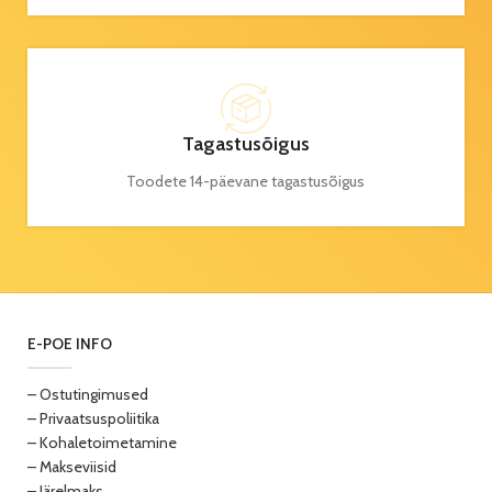
Tagastusõigus
Toodete 14-päevane tagastusõigus
E-POE INFO
– Ostutingimused
– Privaatsuspoliitika
– Kohaletoimetamine
– Makseviisid
– Järelmaks