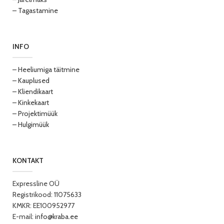
– Tagastamine
INFO
– Heeliumiga täitmine
– Kauplused
– Kliendikaart
– Kinkekaart
– Projektimüük
– Hulgimüük
KONTAKT
Expressline OÜ
Registrikood: 11075633
KMKR: EE100952977
E-mail:
info@kraba.ee