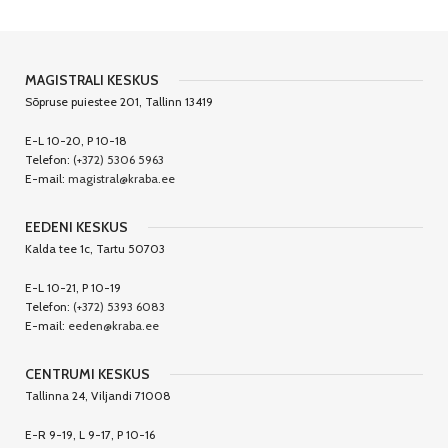
MAGISTRALI KESKUS
Sõpruse puiestee 201, Tallinn 13419
E-L 10-20, P 10-18
Telefon:
(+372) 5306 5963
E-mail:
magistral@kraba.ee
EEDENI KESKUS
Kalda tee 1c, Tartu 50703
E-L 10-21, P 10-19
Telefon:
(+372) 5393 6083
E-mail:
eeden@kraba.ee
CENTRUMI KESKUS
Tallinna 24, Viljandi 71008
E-R 9-19, L 9-17, P 10-16