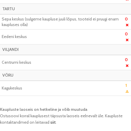
TARTU
Sepa keskus (sulgeme kaupluse juuli lõpus, tooteid ei pruugi enam
0
kaupluses olla)
❌
0
Eedeni keskus
❌
VILJANDI
0
Centrumi keskus
❌
VÕRU
1
Kagukeskus
⚠️
Kaupluste laoseis on hetkeline ja võib muutuda​
Ostusoovi korral kauplusest täpsusta laoseis eelnevalt üle. Kaupluste
kontaktandmed on leitavad
siit
.