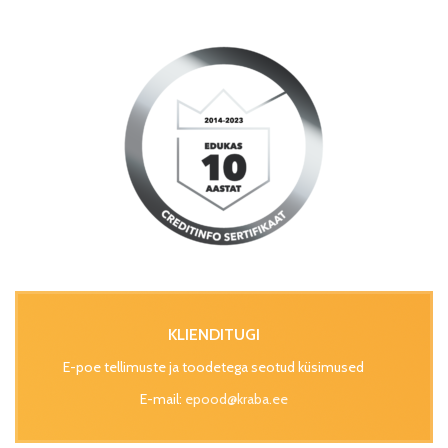
KLIENDITUGI
E-poe tellimuste ja toodetega seotud küsimused
E-mail:
epood@kraba.ee