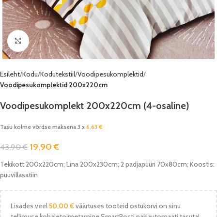
Vaata pilti
Esileht
Kodu
Kodutekstiil
Voodipesukomplektid
Voodipesukomplektid 200x220cm
Voodipesukomplekt 200x220cm (4-osaline)
Tasu kolme võrdse maksena 3 x
6,63
€
19,90
€
43,90
€
Tekikott 200x220cm; Lina 200x230cm; 2 padjapüüri 70x80cm; Koostis:
puuvillasatiin
Lisades veel
50,00
€
väärtuses tooteid ostukorvi on sinu
tellimuse kohaletoimetamine SmartPosti pakiautomaati tasuta!