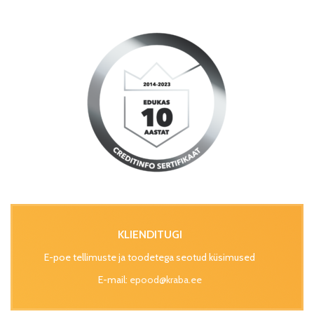
KLIENDITUGI
E-poe tellimuste ja toodetega seotud küsimused
E-mail:
epood@kraba.ee