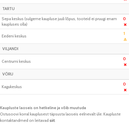
TARTU
Sepa keskus (sulgeme kaupluse juuli lõpus, tooteid ei pruugi enam
0
kaupluses olla)
❌
1
Eedeni keskus
⚠️
VILJANDI
0
Centrumi keskus
❌
VÕRU
0
Kagukeskus
❌
Kaupluste laoseis on hetkeline ja võib muutuda​
Ostusoovi korral kauplusest täpsusta laoseis eelnevalt üle. Kaupluste
kontaktandmed on leitavad
siit
.