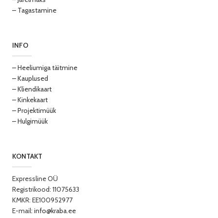
– Tagastamine
INFO
– Heeliumiga täitmine
– Kauplused
– Kliendikaart
– Kinkekaart
– Projektimüük
– Hulgimüük
KONTAKT
Expressline OÜ
Registrikood: 11075633
KMKR: EE100952977
E-mail:
info@kraba.ee