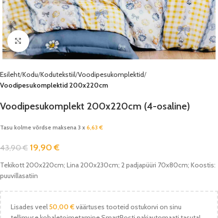
Vaata pilti
Esileht
Kodu
Kodutekstiil
Voodipesukomplektid
Voodipesukomplektid 200x220cm
Voodipesukomplekt 200x220cm (4-osaline)
Tasu kolme võrdse maksena 3 x
6,63
€
19,90
€
43,90
€
Tekikott 200x220cm; Lina 200x230cm; 2 padjapüüri 70x80cm; Koostis:
puuvillasatiin
Lisades veel
50,00
€
väärtuses tooteid ostukorvi on sinu
tellimuse kohaletoimetamine SmartPosti pakiautomaati tasuta!