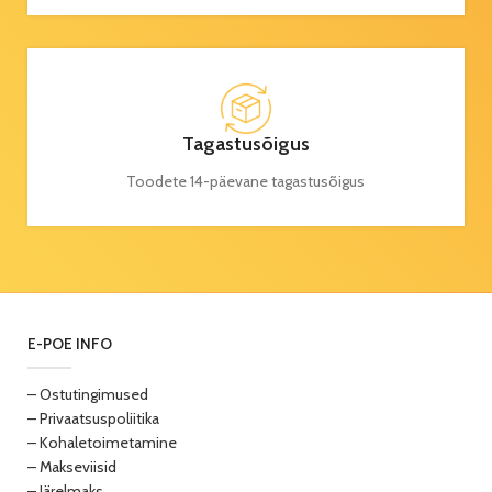
Tagastusõigus
Toodete 14-päevane tagastusõigus
E-POE INFO
– Ostutingimused
– Privaatsuspoliitika
– Kohaletoimetamine
– Makseviisid
– Järelmaks