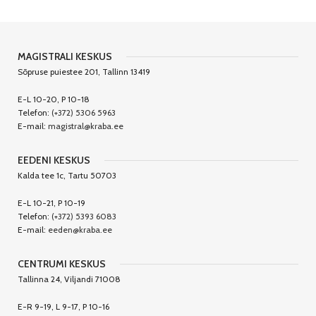
MAGISTRALI KESKUS
Sõpruse puiestee 201, Tallinn 13419
E-L 10-20, P 10-18
Telefon:
(+372) 5306 5963
E-mail:
magistral@kraba.ee
EEDENI KESKUS
Kalda tee 1c, Tartu 50703
E-L 10-21, P 10-19
Telefon:
(+372) 5393 6083
E-mail:
eeden@kraba.ee
CENTRUMI KESKUS
Tallinna 24, Viljandi 71008
E-R 9-19, L 9-17, P 10-16