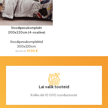
Voodipesukomplekt
200x220cm (4-osaline)
Voodipesukomplektid
200x220cm
19,90
€
43,90
€
Lai valik tooteid
Kokku üle 10 000 soodustoote