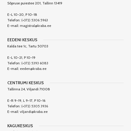
Sõpruse puiestee 201, Tallinn 13419
E-L 10-20, P 10-18
Telefon:
(+372) 5306 5963
E-mail:
magistral@kraba.ee
EEDENI KESKUS
Kalda tee 1c, Tartu 50703
E-L 10-21, P 10-19
Telefon:
(+372) 5393 6083
E-mail:
eeden@kraba.ee
CENTRUMI KESKUS
Tallinna 24, Viljandi 71008
E-R 9-19, L 9-17, P 10-16
Telefon:
(+372) 5305 3936
E-mail:
viljandi@kraba.ee
KAGUKESKUS