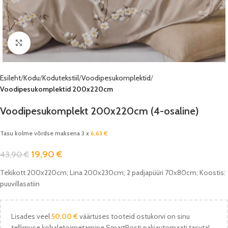
Vaata pilti
Esileht
Kodu
Kodutekstiil
Voodipesukomplektid
Voodipesukomplektid 200x220cm
Voodipesukomplekt 200x220cm (4-osaline)
Tasu kolme võrdse maksena 3 x
6,63
€
19,90
€
43,90
€
Tekikott 200x220cm; Lina 200x230cm; 2 padjapüüri 70x80cm; Koostis:
puuvillasatiin
Lisades veel
50,00
€
väärtuses tooteid ostukorvi on sinu
tellimuse kohaletoimetamine SmartPosti pakiautomaati tasuta!