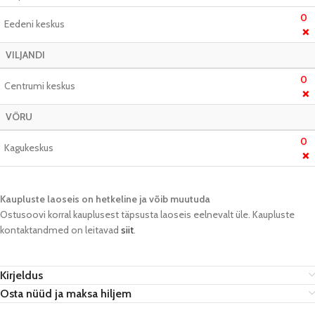
0
Eedeni keskus
❌
VILJANDI
0
Centrumi keskus
❌
VÕRU
0
Kagukeskus
❌
Kaupluste laoseis on hetkeline ja võib muutuda​
Ostusoovi korral kauplusest täpsusta laoseis eelnevalt üle. Kaupluste
kontaktandmed on leitavad
siit
.
Kirjeldus
Osta nüüd ja maksa hiljem