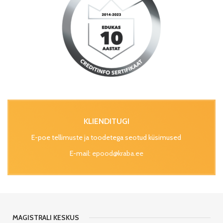
KLIENDITUGI
E-poe tellimuste ja toodetega seotud küsimused
E-mail:
epood@kraba.ee
MAGISTRALI KESKUS