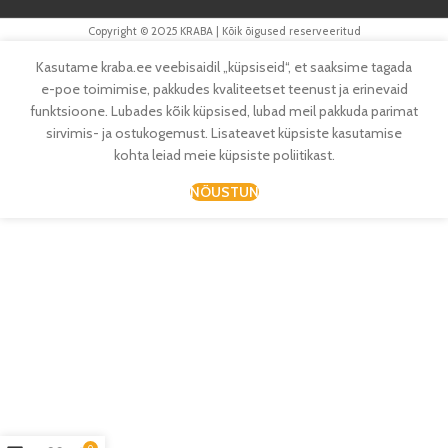
Copyright © 2025 KRABA | Kõik õigused reserveeritud
Kasutame kraba.ee veebisaidil „küpsiseid“, et saaksime tagada
e-poe toimimise, pakkudes kvaliteetset teenust ja erinevaid
funktsioone. Lubades kõik küpsised, lubad meil pakkuda parimat
sirvimis- ja ostukogemust. Lisateavet küpsiste kasutamise
kohta leiad meie küpsiste poliitikast.
NÕUSTUN