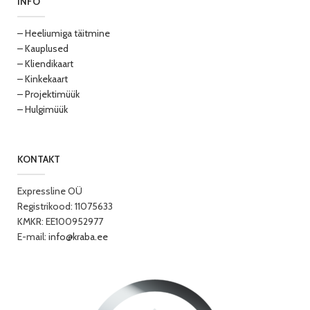
INFO
– Heeliumiga täitmine
– Kauplused
– Kliendikaart
– Kinkekaart
– Projektimüük
– Hulgimüük
KONTAKT
Expressline OÜ
Registrikood: 11075633
KMKR: EE100952977
E-mail:
info@kraba.ee