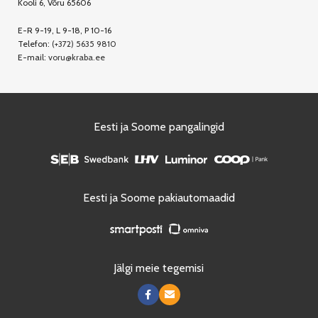
Kooli 6, Võru 65606
E-R 9-19, L 9-18, P 10-16
Telefon:
(+372) 5635 9810
E-mail:
voru@kraba.ee
Eesti ja Soome pangalingid
Eesti ja Soome pakiautomaadid
Jälgi meie tegemisi