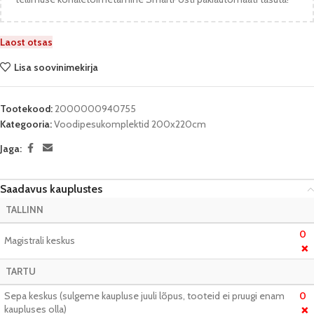
Laost otsas
Lisa soovinimekirja
Tootekood:
2000000940755
Kategooria:
Voodipesukomplektid 200x220cm
Jaga:
Saadavus kauplustes
TALLINN
0
Magistrali keskus
❌
TARTU
Sepa keskus (sulgeme kaupluse juuli lõpus, tooteid ei pruugi enam
0
kaupluses olla)
❌