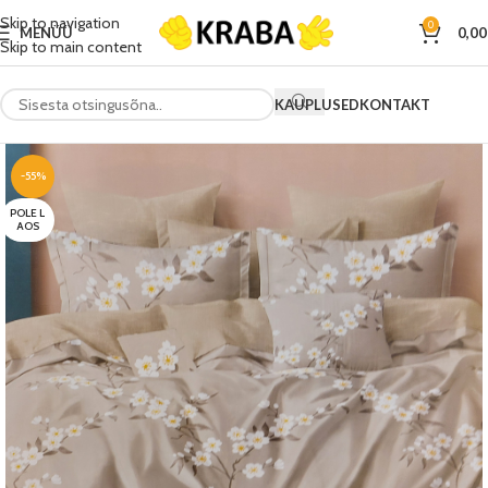
Skip to navigation
0
MENÜÜ
0,0
Skip to main content
KAUPLUSED
KONTAKT
-55%
POLE L
AOS