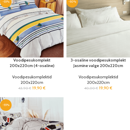
-55%
-50%
Voodipesukomplekt
3-osaline voodipesukomplekt
200x220cm (4-osaline)
Jasmine valge 200x220cm
Voodipesukomplektid
Voodipesukomplektid
200x220cm
200x220cm
19,90
€
19,90
€
43,90
€
40,00
€
-55%