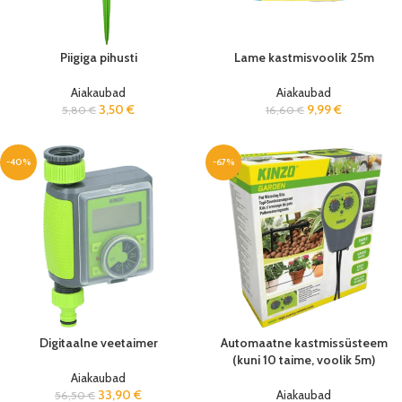
Piigiga pihusti
Lame kastmisvoolik 25m
Aiakaubad
Aiakaubad
3,50
€
9,99
€
5,80
€
16,60
€
-40%
-67%
Digitaalne veetaimer
Automaatne kastmissüsteem
(kuni 10 taime, voolik 5m)
Aiakaubad
33,90
€
Aiakaubad
56,50
€