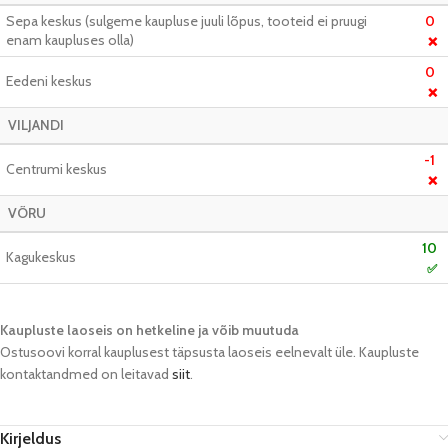
Sepa keskus (sulgeme kaupluse juuli lõpus, tooteid ei pruugi
0
enam kaupluses olla)
❌
0
Eedeni keskus
❌
VILJANDI
-1
Centrumi keskus
❌
VÕRU
10
Kagukeskus
✅
Kaupluste laoseis on hetkeline ja võib muutuda​
Ostusoovi korral kauplusest täpsusta laoseis eelnevalt üle. Kaupluste
kontaktandmed on leitavad
siit
.
Kirjeldus