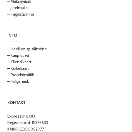
– Makseviisid
– Järelmaks
– Tagastamine
INFO
– Heeliumiga täitmine
– Kauplused
– Kliendikaart
– Kinkekaart
– Projektimüük
– Hulgimüük
KONTAKT
Expressline OÜ
Registrikood: 11075633
KMKR: EE100952977