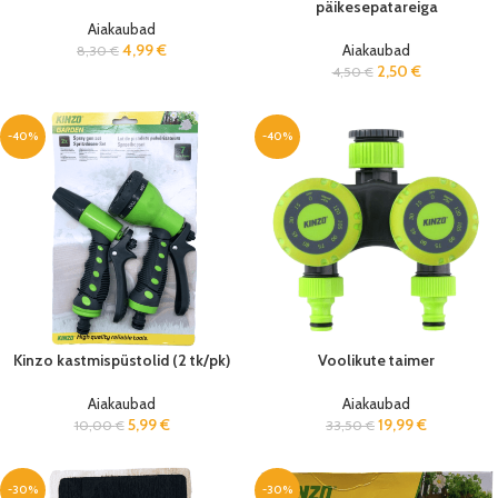
päikesepatareiga
Aiakaubad
4,99
€
Aiakaubad
8,30
€
2,50
€
4,50
€
-40%
-40%
Kinzo kastmispüstolid (2 tk/pk)
Voolikute taimer
Aiakaubad
Aiakaubad
5,99
€
19,99
€
10,00
€
33,50
€
-30%
-30%