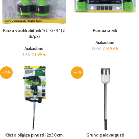
Kinzo voolikuliitmik 1/2″-3-4″ (2
Pumbatarvik
tk/pk)
Aiakaubad
Aiakaubad
8,99
€
15,00
€
1,99
€
3,30
€
-40%
-44%
Kinzo piigiga pihusti 12x30cm
Grundig aiavalgusti