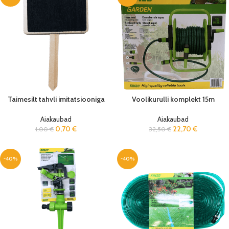
Taimesilt tahvli imitatsiooniga
Voolikurulli komplekt 15m
Aiakaubad
Aiakaubad
0,70
€
22,70
€
1,00
€
32,50
€
-40%
-40%