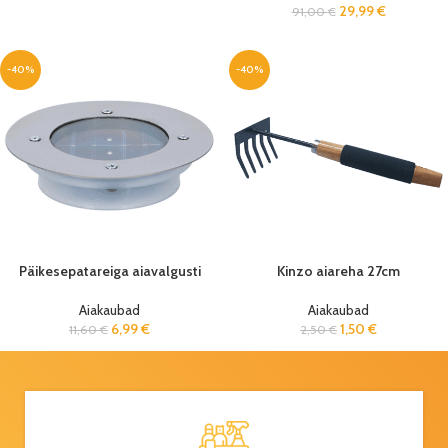
29,99
€
91,00
€
-40%
-40%
Päikesepatareiga aiavalgusti
Kinzo aiareha 27cm
Aiakaubad
Aiakaubad
6,99
€
1,50
€
11,60
€
2,50
€