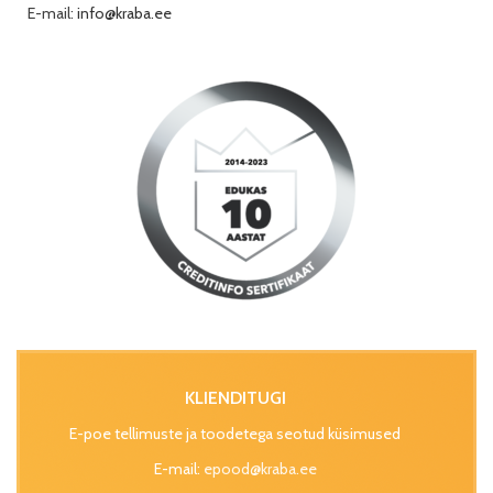
E-mail:
info@kraba.ee
KLIENDITUGI
E-poe tellimuste ja toodetega seotud küsimused
E-mail:
epood@kraba.ee