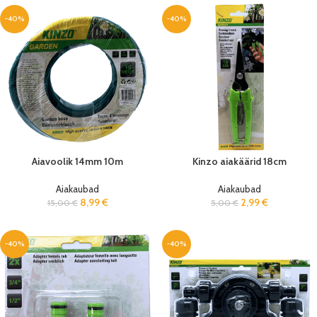
-40%
-40%
Aiavoolik 14mm 10m
Kinzo aiakäärid 18cm
Aiakaubad
Aiakaubad
8,99
€
2,99
€
15,00
€
5,00
€
-40%
-40%