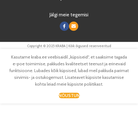
Jälgi meie tegemisi
Copyright © 2025 KRABA | Kõik õigused reserveeritud
Kasutame kraba.ee veebisaidil „küpsiseid“, et saaksime tagada
e-poe toimimise, pakkudes kvaliteetset teenust ja erinevaid
funktsioone. Lubades kõik küpsised, lubad meil pakkuda parimat
sirvimis- ja ostukogemust. Lisateavet küpsiste kasutamise
kohta leiad meie küpsiste poliitikast.
NÕUSTUN