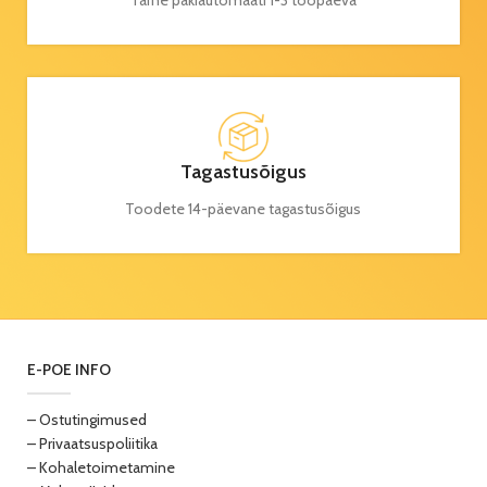
Tarne pakiautomaati 1-3 tööpäeva
Tagastusõigus
Toodete 14-päevane tagastusõigus
E-POE INFO
– Ostutingimused
– Privaatsuspoliitika
– Kohaletoimetamine