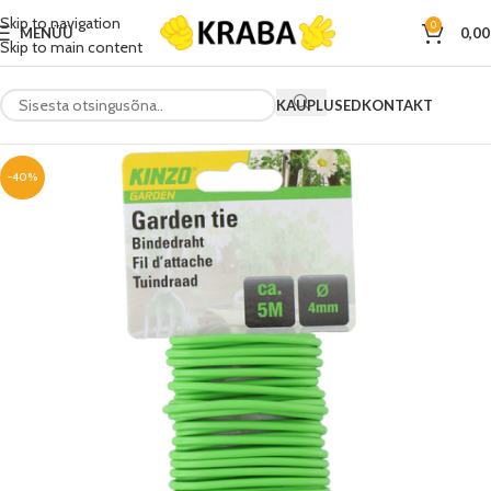
Skip to navigation
0
MENÜÜ
0,0
Skip to main content
KAUPLUSED
KONTAKT
-40%