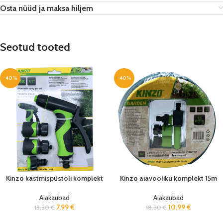
Osta nüüd ja maksa hiljem
Seotud tooted
-40%
-40%
Kinzo kastmispüstoli komplekt
Kinzo aiavooliku komplekt 15m
Aiakaubad
Aiakaubad
7,99
€
10,99
€
13,30
€
18,30
€