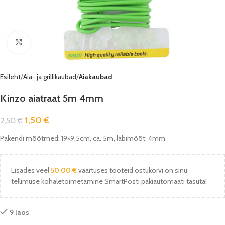
Vaata pilti
Esileht
Aia- ja grillikaubad
Aiakaubad
Kinzo aiatraat 5m 4mm
1,50
€
2,50
€
Pakendi mõõtmed: 19×9,5cm, ca. 5m, läbimõõt: 4mm
Lisades veel
50,00
€
väärtuses tooteid ostukorvi on sinu
tellimuse kohaletoimetamine SmartPosti pakiautomaati tasuta!
9 laos