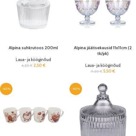
Alpina suhkrutoos 200ml
Alpina jäätisekausid 11x11cm (2
tk/pk)
Laua- ja kööginõud
2,50
€
Laua- ja kööginõud
4,20
€
5,50
€
9,20
€
-60%
-40%