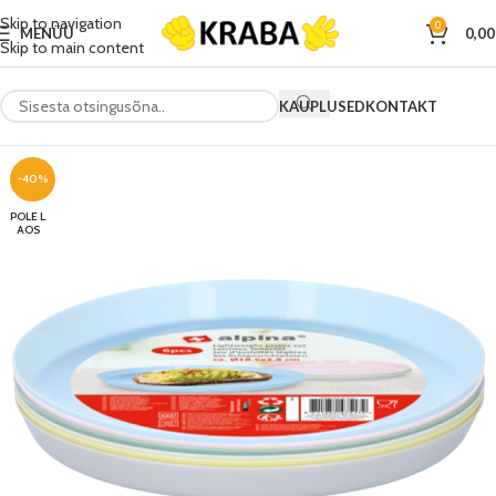
Skip to navigation
0
MENÜÜ
0,0
Skip to main content
KAUPLUSED
KONTAKT
-40%
POLE L
AOS