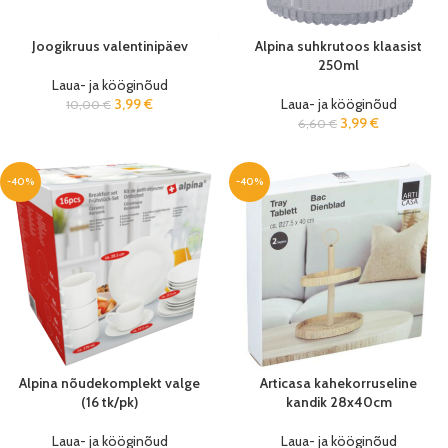
Joogikruus valentinipäev
Alpina suhkrutoos klaasist
250ml
Laua- ja kööginõud
3,99
€
Laua- ja kööginõud
10,00
€
3,99
€
6,60
€
-40%
-40%
Alpina nõudekomplekt valge
Articasa kahekorruseline
(16 tk/pk)
kandik 28x40cm
Laua- ja kööginõud
Laua- ja kööginõud