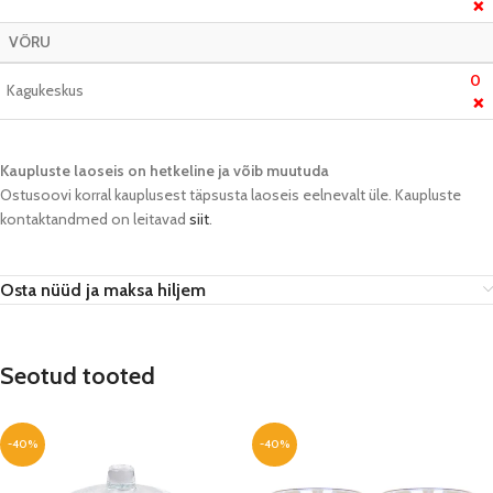
❌
VÕRU
0
Kagukeskus
❌
Kaupluste laoseis on hetkeline ja võib muutuda​
Ostusoovi korral kauplusest täpsusta laoseis eelnevalt üle. Kaupluste
kontaktandmed on leitavad
siit
.
Osta nüüd ja maksa hiljem
Seotud tooted
-40%
-40%