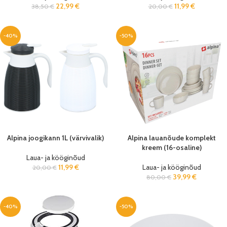
22,99
€
11,99
€
38,50
€
20,00
€
-40%
-50%
Alpina joogikann 1L (värvivalik)
Alpina lauanõude komplekt
kreem (16-osaline)
Laua- ja kööginõud
11,99
€
Laua- ja kööginõud
20,00
€
39,99
€
80,00
€
-40%
-50%