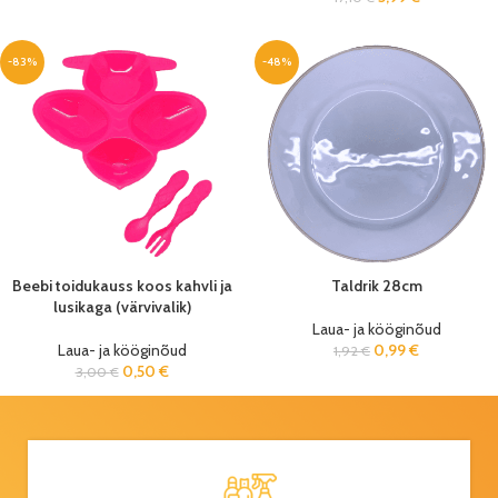
-83%
-48%
Beebi toidukauss koos kahvli ja
Taldrik 28cm
lusikaga (värvivalik)
Laua- ja kööginõud
Laua- ja kööginõud
0,99
€
1,92
€
0,50
€
3,00
€