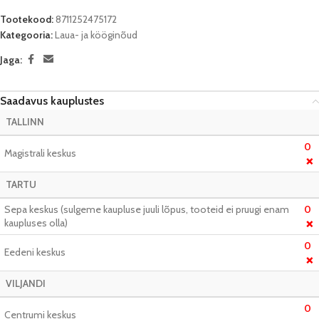
Tootekood:
8711252475172
Kategooria:
Laua- ja kööginõud
Jaga:
Saadavus kauplustes
TALLINN
0
Magistrali keskus
❌
TARTU
Sepa keskus (sulgeme kaupluse juuli lõpus, tooteid ei pruugi enam
0
kaupluses olla)
❌
0
Eedeni keskus
❌
VILJANDI
0
Centrumi keskus