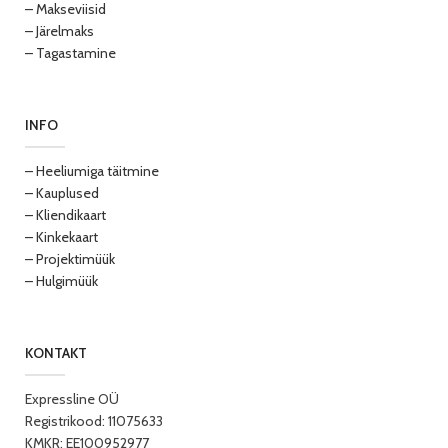
– Makseviisid
– Järelmaks
– Tagastamine
INFO
– Heeliumiga täitmine
– Kauplused
– Kliendikaart
– Kinkekaart
– Projektimüük
– Hulgimüük
KONTAKT
Expressline OÜ
Registrikood: 11075633
KMKR: EE100952977