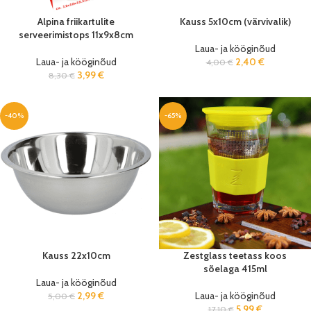
Alpina friikartulite
Kauss 5x10cm (värvivalik)
serveerimistops 11x9x8cm
Laua- ja kööginõud
Laua- ja kööginõud
2,40
€
4,00
€
3,99
€
8,30
€
-40%
-65%
Kauss 22x10cm
Zestglass teetass koos
sõelaga 415ml
Laua- ja kööginõud
2,99
€
Laua- ja kööginõud
5,00
€
5,99
€
17,10
€