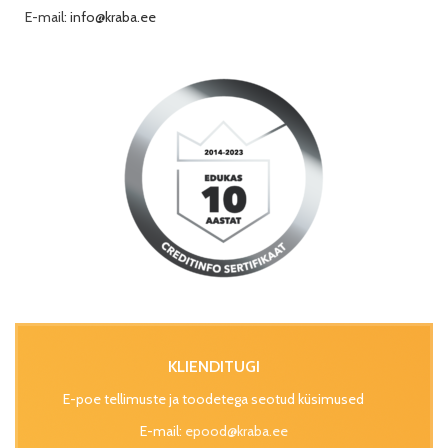
E-mail:
info@kraba.ee
KLIENDITUGI
E-poe tellimuste ja toodetega seotud küsimused
E-mail:
epood@kraba.ee