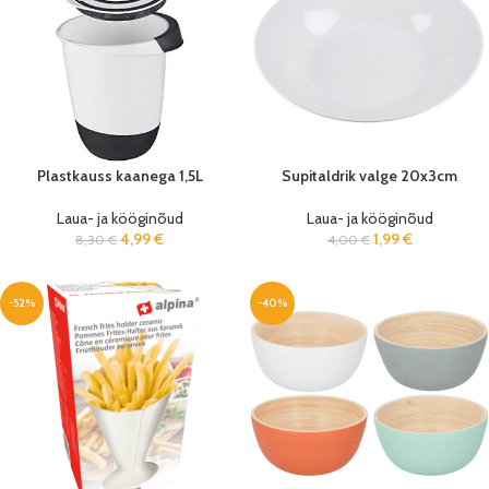
Plastkauss kaanega 1,5L
Supitaldrik valge 20x3cm
Laua- ja kööginõud
Laua- ja kööginõud
4,99
€
1,99
€
8,30
€
4,00
€
-52%
-40%