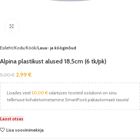
Vaata pilti
Esileht
Kodu
Köök
Laua- ja kööginõud
Alpina plastikust alused 18,5cm (6 tk/pk)
2,99
€
5,00
€
Lisades veel
50,00
€
väärtuses tooteid ostukorvi on sinu
tellimuse kohaletoimetamine SmartPosti pakiautomaati tasuta!
Laost otsas
Lisa soovinimekirja