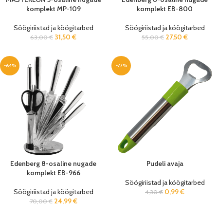
komplekt MP-109
komplekt EB-800
Söögiriistad ja köögitarbed
Söögiriistad ja köögitarbed
31,50
€
27,50
€
63,00
€
55,00
€
-64%
-77%
Edenberg 8-osaline nugade
Pudeli avaja
komplekt EB-966
Söögiriistad ja köögitarbed
Söögiriistad ja köögitarbed
0,99
€
4,30
€
24,99
€
70,00
€