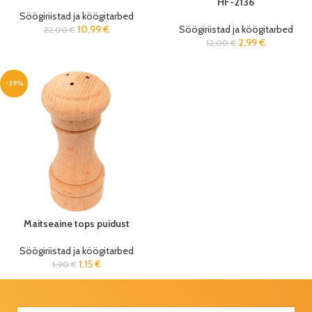
HF-2136
Söögiriistad ja köögitarbed
10,99
€
Söögiriistad ja köögitarbed
22,00
€
2,99
€
12,00
€
-39%
Maitseaine tops puidust
Söögiriistad ja köögitarbed
1,15
€
1,90
€