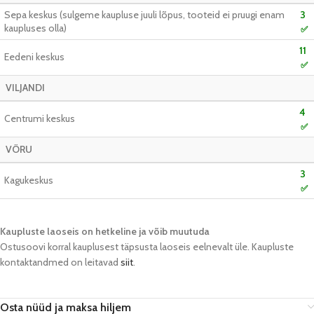
Sepa keskus (sulgeme kaupluse juuli lõpus, tooteid ei pruugi enam
3
kaupluses olla)
✅
11
Eedeni keskus
✅
VILJANDI
4
Centrumi keskus
✅
VÕRU
3
Kagukeskus
✅
Kaupluste laoseis on hetkeline ja võib muutuda​
Ostusoovi korral kauplusest täpsusta laoseis eelnevalt üle. Kaupluste
kontaktandmed on leitavad
siit
.
Osta nüüd ja maksa hiljem