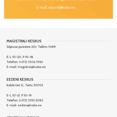
E-mail:
epood@kraba.ee
MAGISTRALI KESKUS
Sõpruse puiestee 201, Tallinn 13419
E-L 10-20, P 10-18
Telefon:
(+372) 5306 5963
E-mail:
magistral@kraba.ee
EEDENI KESKUS
Kalda tee 1c, Tartu 50703
E-L 10-21, P 10-19
Telefon:
(+372) 5393 6083
E-mail:
eeden@kraba.ee