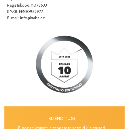
Registrikood: 11075633
KMKR: EE100952977
E-mail:
info@kraba.ee
KLIENDITUGI
E-poe tellimuste ja toodetega seotud küsimused