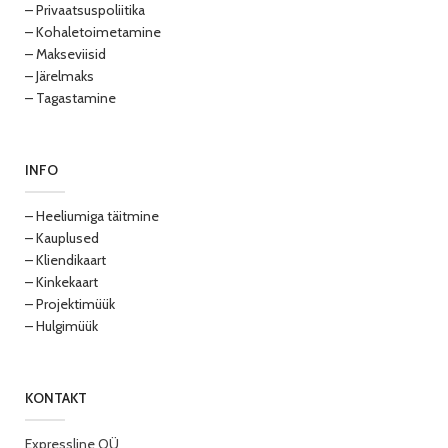
– Privaatsuspoliitika
– Kohaletoimetamine
– Makseviisid
– Järelmaks
– Tagastamine
INFO
– Heeliumiga täitmine
– Kauplused
– Kliendikaart
– Kinkekaart
– Projektimüük
– Hulgimüük
KONTAKT
Expressline OÜ