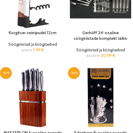
Korgitser veinipudel 12cm
Gerhöff 24-osaline
söögiriistade komplekt läikiv
Söögiriistad ja köögitarbed
1,99
€
Söögiriistad ja köögitarbed
3,30
€
20,99
€
42,00
€
-50%
-50%
MASTERLON 5-osaline nugade
Edenberg 8-osaline nugade