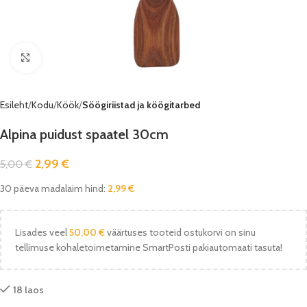
Vaata pilti
Esileht
Kodu
Köök
Söögiriistad ja köögitarbed
Alpina puidust spaatel 30cm
2,99
€
5,00
€
30 päeva madalaim hind:
2,99
€
Lisades veel
50,00
€
väärtuses tooteid ostukorvi on sinu
tellimuse kohaletoimetamine SmartPosti pakiautomaati tasuta!
18 laos