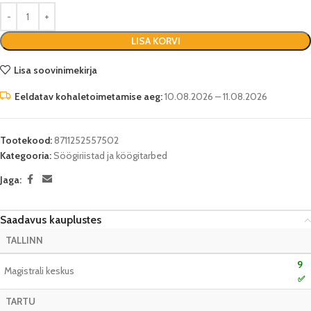
LISA KORVI
Lisa soovinimekirja
Eeldatav kohaletoimetamise aeg:
10.08.2026 – 11.08.2026
Tootekood:
8711252557502
Kategooria:
Söögiriistad ja köögitarbed
Jaga:
Saadavus kauplustes
TALLINN
9
Magistrali keskus
✅
TARTU