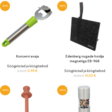
-81%
-50%
Konservi avaja
Edenberg nugade hoidja
magnetiga EB-968
Söögiriistad ja köögitarbed
0,99
€
Söögiriistad ja köögitarbed
5,30
€
15,50
€
31,00
€
-40%
-40%