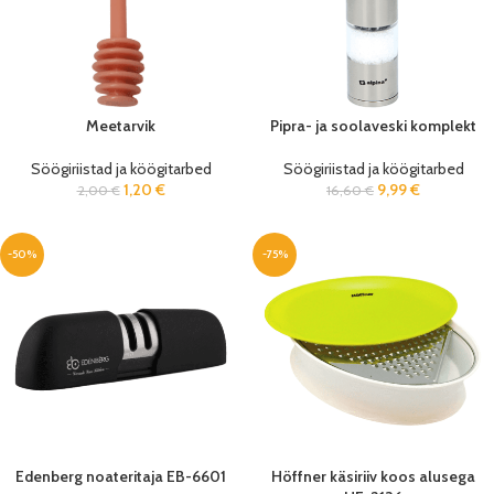
Meetarvik
Pipra- ja soolaveski komplekt
Söögiriistad ja köögitarbed
Söögiriistad ja köögitarbed
1,20
€
9,99
€
2,00
€
16,60
€
-50%
-75%
Edenberg noateritaja EB-6601
Höffner käsiriiv koos alusega