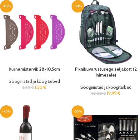
-40%
-64%
Kurnamistarvik 28×10,5cm
Piknikuvarustusega seljakott (2
inimesele)
Söögiriistad ja köögitarbed
1,50
€
Söögiriistad ja köögitarbed
2,50
€
19,99
€
55,00
€
-40%
-50%