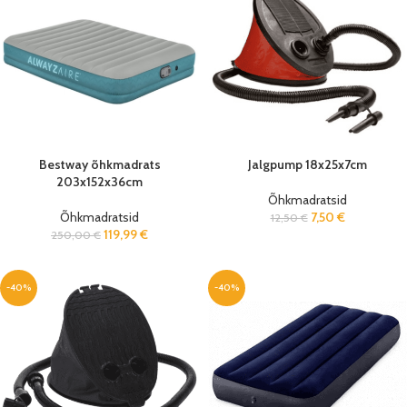
Bestway õhkmadrats
Jalgpump 18x25x7cm
203x152x36cm
Õhkmadratsid
Õhkmadratsid
7,50
€
12,50
€
119,99
€
250,00
€
-40%
-40%