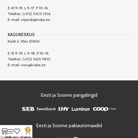
E-R 9-19, L 9-17, P 10-16
Telefon:
(+372) 5305 3936
E-mail:
viljandi@kraba.ee
KAGUKESKUS
Kooli 6, Võru 65606
E-R 9-19, L 9-18, P 10-16
Telefon:
(+372) 5635 9810
E-mail:
voru@kraba.ee
Eesti ja Soome pangalingid
Eesti ja Soome pakiautomaadid
0
Tooted
Menüü
Soovinimekiri
Ostukorv