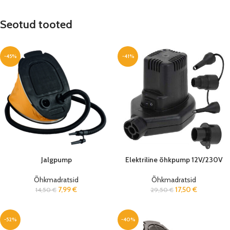
Seotud tooted
-45%
-41%
Jalgpump
Elektriline õhkpump 12V/230V
Õhkmadratsid
Õhkmadratsid
7,99
€
17,50
€
14,50
€
29,50
€
-52%
-40%