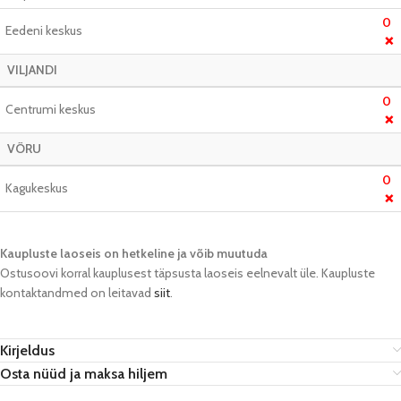
0
Eedeni keskus
❌
VILJANDI
0
Centrumi keskus
❌
VÕRU
0
Kagukeskus
❌
Kaupluste laoseis on hetkeline ja võib muutuda​
Ostusoovi korral kauplusest täpsusta laoseis eelnevalt üle. Kaupluste
kontaktandmed on leitavad
siit
.
Kirjeldus
Osta nüüd ja maksa hiljem