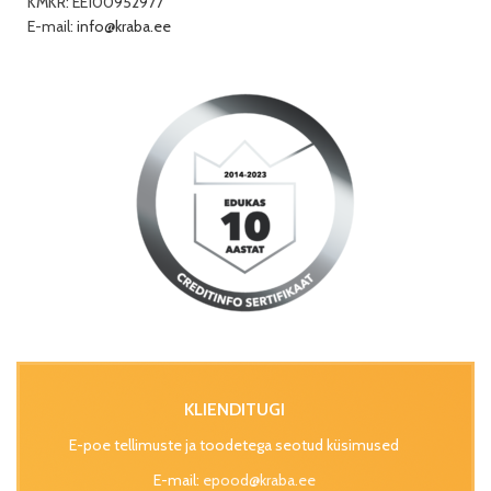
KMKR: EE100952977
E-mail:
info@kraba.ee
KLIENDITUGI
E-poe tellimuste ja toodetega seotud küsimused
E-mail:
epood@kraba.ee