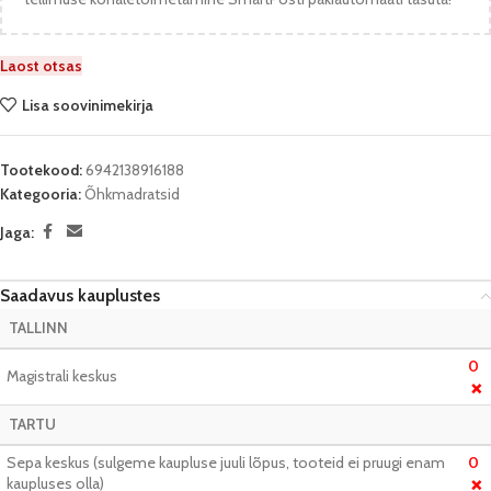
Laost otsas
Lisa soovinimekirja
Tootekood:
6942138916188
Kategooria:
Õhkmadratsid
Jaga:
Saadavus kauplustes
TALLINN
0
Magistrali keskus
❌
TARTU
Sepa keskus (sulgeme kaupluse juuli lõpus, tooteid ei pruugi enam
0
kaupluses olla)
❌