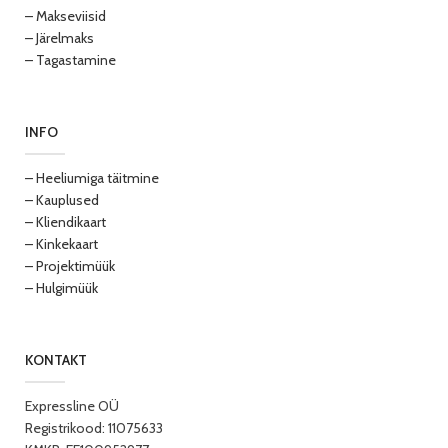
– Makseviisid
– Järelmaks
– Tagastamine
INFO
– Heeliumiga täitmine
– Kauplused
– Kliendikaart
– Kinkekaart
– Projektimüük
– Hulgimüük
KONTAKT
Expressline OÜ
Registrikood: 11075633