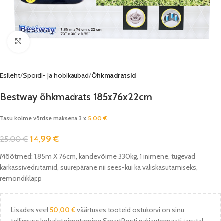
Vaata pilti
Esileht
Spordi- ja hobikaubad
Õhkmadratsid
Bestway õhkmadrats 185x76x22cm
Tasu kolme võrdse maksena 3 x
5,00
€
14,99
€
25,00
€
Mõõtmed: 1,85m X 76cm, kandevõime 330kg, 1 inimene, tugevad
karkassivedrutarnid, suurepärane nii sees-kui ka väliskasutamiseks,
remondiklapp
Lisades veel
50,00
€
väärtuses tooteid ostukorvi on sinu
tellimuse kohaletoimetamine SmartPosti pakiautomaati tasuta!