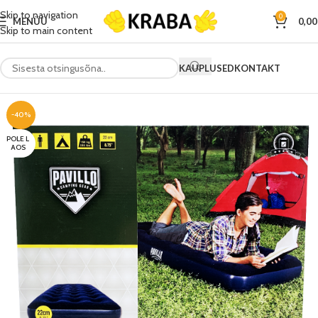
Skip to navigation
0
MENÜÜ
0,0
Skip to main content
KAUPLUSED
KONTAKT
-40%
POLE L
AOS