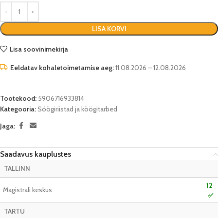
LISA KORVI
Lisa soovinimekirja
Eeldatav kohaletoimetamise aeg:
11.08.2026 – 12.08.2026
Tootekood:
5906716933814
Kategooria:
Söögiriistad ja köögitarbed
Jaga:
Saadavus kauplustes
TALLINN
12
Magistrali keskus
✅
TARTU