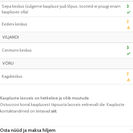
Sepa keskus (sulgeme kaupluse juuli lõpus, tooteid ei pruugi enam
3
kaupluses olla)
✅
2
Eedeni keskus
⚠️
VILJANDI
3
Centrumi keskus
✅
VÕRU
2
Kagukeskus
⚠️
Kaupluste laoseis on hetkeline ja võib muutuda​
Ostusoovi korral kauplusest täpsusta laoseis eelnevalt üle. Kaupluste
kontaktandmed on leitavad
siit
.
Osta nüüd ja maksa hiljem