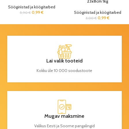
23x8cm 1kg
Söögiriistad ja köögitarbed
0,99
€
Söögiriistad ja köögitarbed
5,90
€
0,99
€
3,00
€
Lai valik tooteid
Kokku üle 10 000 soodustoote
Mugav maksmine
Valikus Eesti ja Soome pangalingid