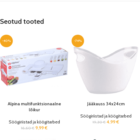
Seotud tooted
-40%
-74%
Alpina multifunktsionaalne
Jääkauss 34x24cm
lõikur
Söögiriistad ja köögitarbed
Söögiriistad ja köögitarbed
4,99
€
19,30
€
9,99
€
16,60
€