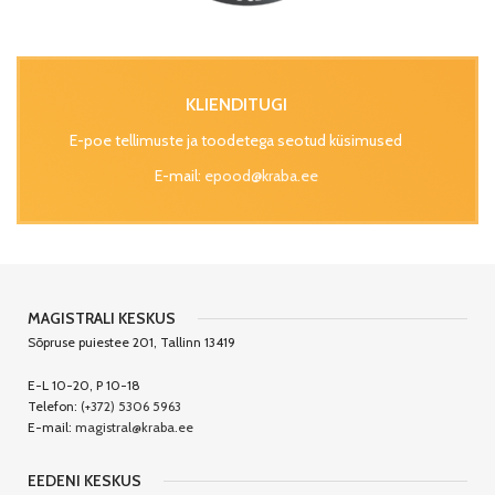
KLIENDITUGI
E-poe tellimuste ja toodetega seotud küsimused
E-mail:
epood@kraba.ee
MAGISTRALI KESKUS
Sõpruse puiestee 201, Tallinn 13419
E-L 10-20, P 10-18
Telefon:
(+372) 5306 5963
E-mail:
magistral@kraba.ee
EEDENI KESKUS