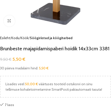
Vaata pilti
Esileht
Kodu
Köök
Söögiriistad ja köögitarbed
Brunbeste majapidamispaberi hoidik 14x33cm 3381
5,50
€
9,50
€
30 päeva madalaim hind:
5,50
€
Lisades veel
50,00
€
väärtuses tooteid ostukorvi on sinu
tellimuse kohaletoimetamine SmartPosti pakiautomaati tasuta!
7 laos