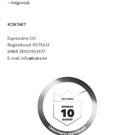
– Hulgimüük
KONTAKT
Expressline OÜ
Registrikood: 11075633
KMKR: EE100952977
E-mail:
info@kraba.ee