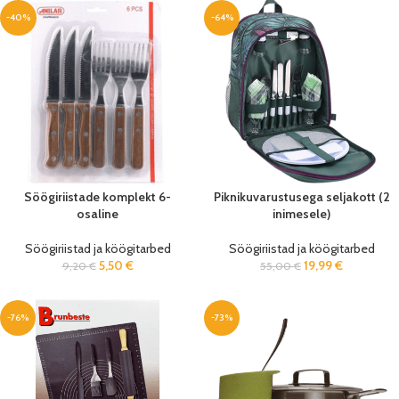
-40%
-64%
Söögiriistade komplekt 6-
Piknikuvarustusega seljakott (2
osaline
inimesele)
Söögiriistad ja köögitarbed
Söögiriistad ja köögitarbed
5,50
€
19,99
€
9,20
€
55,00
€
-76%
-73%