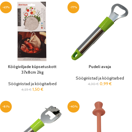
-65%
-77%
Köögiviljade küpsetuskott
Pudeli avaja
37x8cm 2kg
Söögiriistad ja köögitarbed
Söögiriistad ja köögitarbed
0,99
€
4,30
€
1,50
€
4,25
€
-81%
-40%