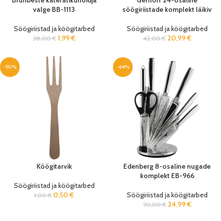
Brunbeste käterätikuhoidja
Gerhöff 24-osaline
valge BB-1113
söögiriistade komplekt läikiv
Söögiriistad ja köögitarbed
Söögiriistad ja köögitarbed
1,99
€
20,99
€
38,00
€
42,00
€
-50%
-64%
Köögitarvik
Edenberg 8-osaline nugade
komplekt EB-966
Söögiriistad ja köögitarbed
0,50
€
Söögiriistad ja köögitarbed
1,00
€
24,99
€
70,00
€