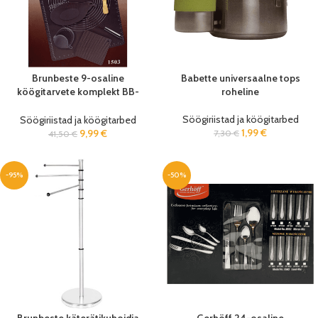
Brunbeste 9-osaline
Babette universaalne tops
köögitarvete komplekt BB-
roheline
1505
Söögiriistad ja köögitarbed
Söögiriistad ja köögitarbed
1,99
€
9,99
€
7,30
€
41,50
€
-95%
-50%