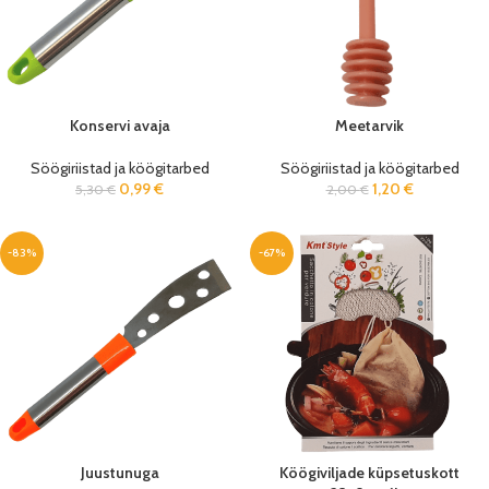
Konservi avaja
Meetarvik
Söögiriistad ja köögitarbed
Söögiriistad ja köögitarbed
0,99
€
1,20
€
5,30
€
2,00
€
-83%
-67%
Juustunuga
Köögiviljade küpsetuskott