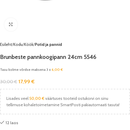
Vaata pilti
Esileht
Kodu
Köök
Potid ja pannid
Brunbeste pannkoogipann 24cm 5546
Tasu kolme võrdse maksena 3 x
6,00
€
17,99
€
30,00
€
Lisades veel
50,00
€
väärtuses tooteid ostukorvi on sinu
tellimuse kohaletoimetamine SmartPosti pakiautomaati tasuta!
12 laos