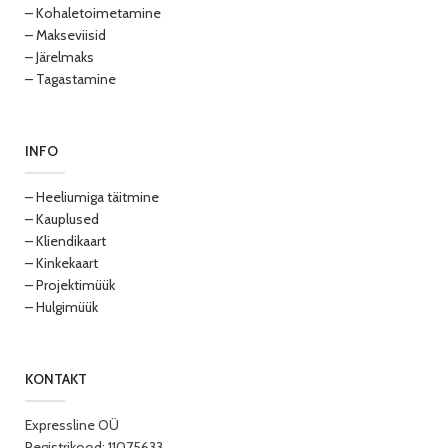
– Kohaletoimetamine
– Makseviisid
– Järelmaks
– Tagastamine
INFO
– Heeliumiga täitmine
– Kauplused
– Kliendikaart
– Kinkekaart
– Projektimüük
– Hulgimüük
KONTAKT
Expressline OÜ
Registrikood: 11075633