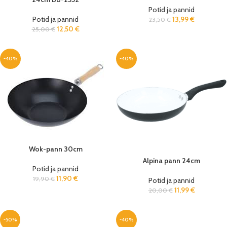
Potid ja pannid
Potid ja pannid
13,99
€
23,50
€
12,50
€
25,00
€
-40%
-40%
Wok-pann 30cm
Alpina pann 24cm
Potid ja pannid
11,90
€
19,90
€
Potid ja pannid
11,99
€
20,00
€
-50%
-40%