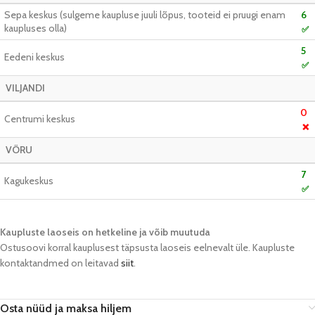
Sepa keskus (sulgeme kaupluse juuli lõpus, tooteid ei pruugi enam
6
kaupluses olla)
✅
5
Eedeni keskus
✅
VILJANDI
0
Centrumi keskus
❌
VÕRU
7
Kagukeskus
✅
Kaupluste laoseis on hetkeline ja võib muutuda​
Ostusoovi korral kauplusest täpsusta laoseis eelnevalt üle. Kaupluste
kontaktandmed on leitavad
siit
.
Osta nüüd ja maksa hiljem