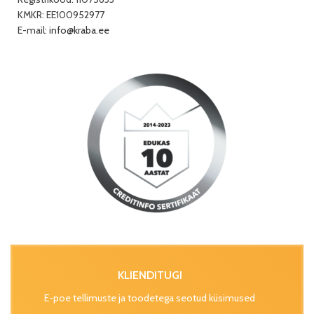
KMKR: EE100952977
E-mail:
info@kraba.ee
KLIENDITUGI
E-poe tellimuste ja toodetega seotud küsimused