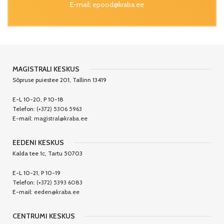
E-mail:
epood@kraba.ee
MAGISTRALI KESKUS
Sõpruse puiestee 201, Tallinn 13419
E-L 10-20, P 10-18
Telefon:
(+372) 5306 5963
E-mail:
magistral@kraba.ee
EEDENI KESKUS
Kalda tee 1c, Tartu 50703
E-L 10-21, P 10-19
Telefon:
(+372) 5393 6083
E-mail:
eeden@kraba.ee
CENTRUMI KESKUS