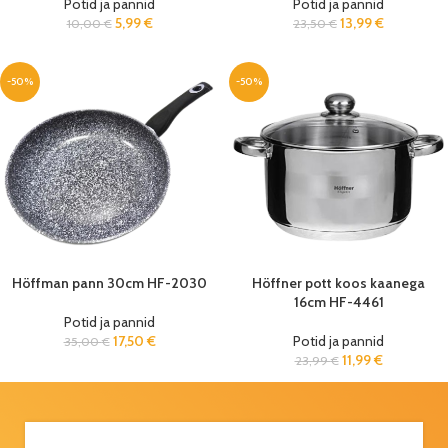
Potid ja pannid
Potid ja pannid
5,99
€
13,99
€
10,00
€
23,50
€
-50%
-50%
Höffman pann 30cm HF-2030
Höffner pott koos kaanega
16cm HF-4461
Potid ja pannid
17,50
€
Potid ja pannid
35,00
€
11,99
€
23,99
€