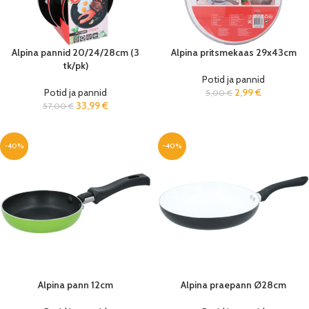
Alpina pannid 20/24/28cm (3
Alpina pritsmekaas 29x43cm
tk/pk)
Potid ja pannid
Potid ja pannid
2,99
€
5,00
€
33,99
€
57,00
€
-40%
-40%
Alpina pann 12cm
Alpina praepann Ø28cm