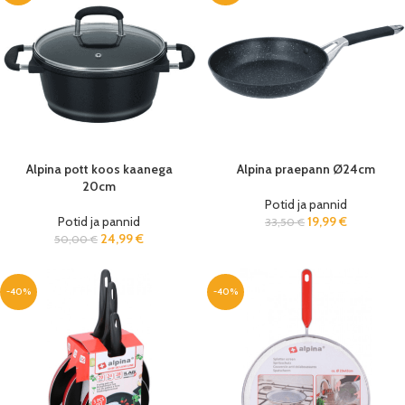
Alpina pott koos kaanega
Alpina praepann Ø24cm
20cm
Potid ja pannid
Potid ja pannid
19,99
€
33,50
€
24,99
€
50,00
€
-40%
-40%