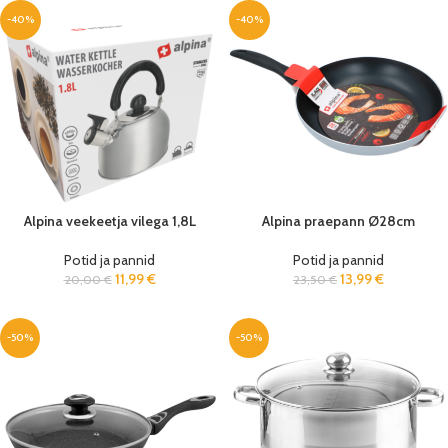
-40%
-40%
Alpina veekeetja vilega 1,8L
Alpina praepann Ø28cm
Potid ja pannid
Potid ja pannid
11,99
€
13,99
€
20,00
€
23,50
€
-50%
-50%