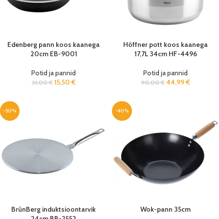
Edenberg pann koos kaanega
Höffner pott koos kaanega
20cm EB-9001
17,7L 34cm HF-4496
Potid ja pannid
Potid ja pannid
15,50
€
44,99
€
31,00
€
90,00
€
-50%
-40%
BrünBerg induktsioontarvik
Wok-pann 35cm
24cm BB-2552