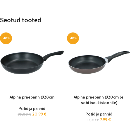
Seotud tooted
-40%
-40%
Alpina praepann Ø28cm
Alpina praepann Ø20cm (ei
sobi induktsioonile)
Potid ja pannid
20,99
€
Potid ja pannid
35,00
€
7,99
€
13,30
€