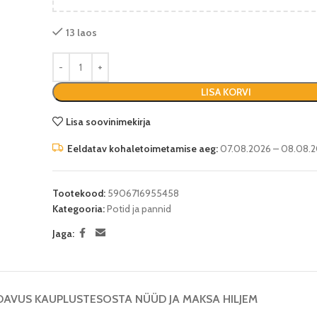
13 laos
LISA KORVI
Lisa soovinimekirja
Eeldatav kohaletoimetamise aeg:
07.08.2026 – 08.08.
Tootekood:
5906716955458
Kategooria:
Potid ja pannid
Jaga:
DAVUS KAUPLUSTES
OSTA NÜÜD JA MAKSA HILJEM