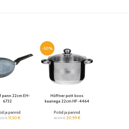
-50%
f pann 22cm EH-
Höffner pott koos
6732
kaanega 22cm HF-4464
id ja pannid
Potid ja pannid
11,50
€
20,99
€
,00
€
41,99
€