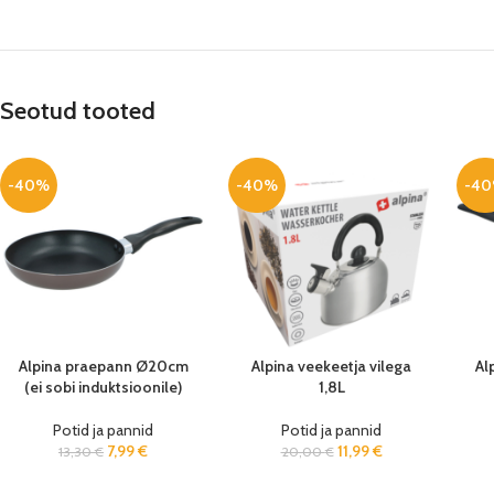
Seotud tooted
-40%
-40%
-4
Alpina praepann Ø20cm
Alpina veekeetja vilega
Al
(ei sobi induktsioonile)
1,8L
Potid ja pannid
Potid ja pannid
7,99
€
11,99
€
13,30
€
20,00
€