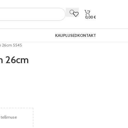
0,00
€
KAUPLUSED
KONTAKT
n 26cm 5545
n 26cm
 tellimuse