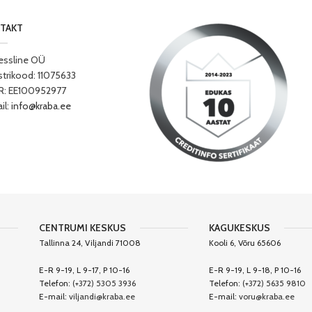
TAKT
essline OÜ
strikood: 11075633
: EE100952977
il:
info@kraba.ee
CENTRUMI KESKUS
KAGUKESKUS
Tallinna 24, Viljandi 71008
Kooli 6, Võru 65606
E-R 9-19, L 9-17, P 10-16
E-R 9-19, L 9-18, P 10-16
Telefon:
(+372) 5305 3936
Telefon:
(+372) 5635 9810
E-mail:
viljandi@kraba.ee
E-mail:
voru@kraba.ee