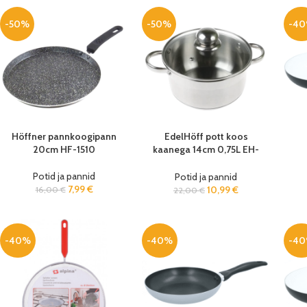
-50%
-50%
-4
Höffner pannkoogipann
EdelHöff pott koos
20cm HF-1510
kaanega 14cm 0,75L EH-
9302
Potid ja pannid
Potid ja pannid
7,99
€
10,99
€
16,00
€
22,00
€
-40%
-40%
-4