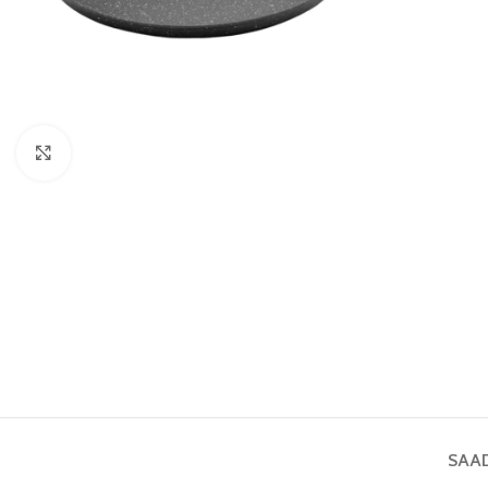
Vaata pilti
SAA