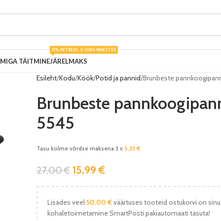
0% INTRESS, 3-OSAS MAKSTES
UMIGA TÄITMINE
JÄRELMAKS
Esileht
Kodu
Köök
Potid ja pannid
Brunbeste pannkoogipan
Brunbeste pannkoogipan
5545
Tasu kolme võrdse maksena 3 x
5,33
€
15,99
€
27,00
€
Lisades veel
50,00
€
väärtuses tooteid ostukorvi on sinu
kohaletoimetamine SmartPosti pakiautomaati tasuta!