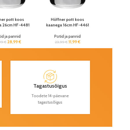
ner pott koos
Höffner pott koos
a 26cm HF-4481
kaanega 16cm HF-4461
id ja pannid
Potid ja pannid
28,99
€
11,99
€
99
€
23,99
€
Tagastusõigus
Toodete 14-päevane
tagastusõigus