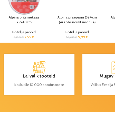
Alpina pritsmekaas
Alpina praepann Ø24cm
Al
29x43cm
(ei sobi induktsioonile)
Potid ja pannid
Potid ja pannid
2,99
€
9,99
€
5,00
€
16,60
€
Lai valik tooteid
Mugav 
Kokku üle 10 000 soodustoote
Valikus Eesti j