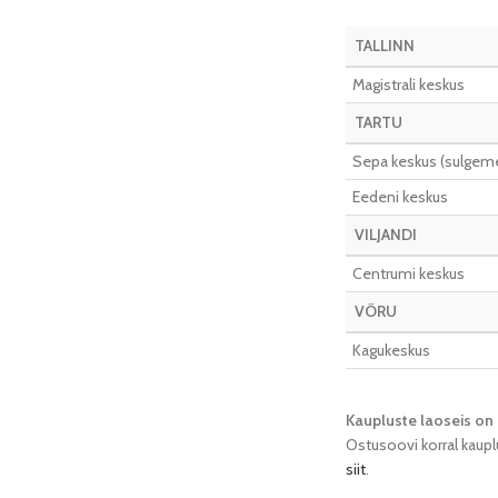
TALLINN
Magistrali keskus
TARTU
Sepa keskus (sulgeme 
Eedeni keskus
VILJANDI
Centrumi keskus
VÕRU
Kagukeskus
Kaupluste laoseis on 
Ostusoovi korral kaupl
siit
.