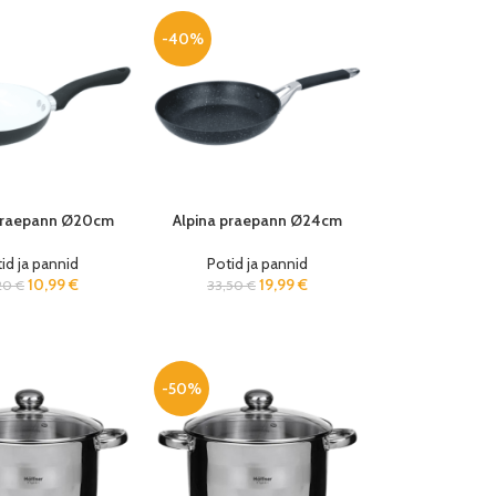
-40%
praepann Ø20cm
Alpina praepann Ø24cm
id ja pannid
Potid ja pannid
10,99
€
19,99
€
,20
€
33,50
€
-50%