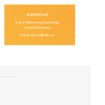
KLIENDITUGI
E-poe tellimuste ja toodetega
seotud küsimused
E-mail:
epood@kraba.ee