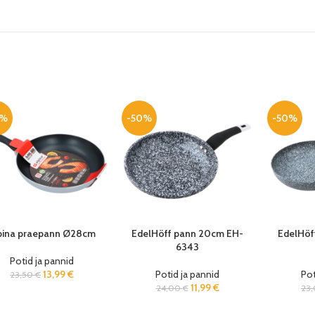
0%
-50%
-50%
pina praepann Ø28cm
EdelHöff pann 20cm EH-
EdelHöf
6343
Potid ja pannid
13,99
€
Potid ja pannid
Pot
23,50
€
11,99
€
24,00
€
23