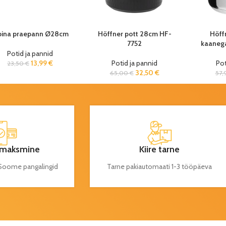
pina praepann Ø28cm
Höffner pott 28cm HF-
Höff
7752
kaaneg
Potid ja pannid
13,99
€
Potid ja pannid
Pot
23,50
€
32,50
€
65,00
€
57,
maksmine
Kiire tarne
a Soome pangalingid
Tarne pakiautomaati 1-3 tööpäeva