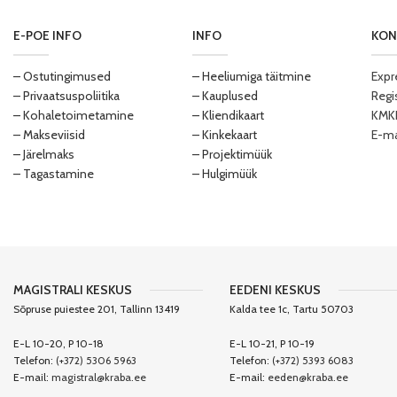
E-POE INFO
INFO
KON
– Ostutingimused
– Heeliumiga täitmine
Expr
– Privaatsuspoliitika
– Kauplused
Regi
– Kohaletoimetamine
– Kliendikaart
KMKR
– Makseviisid
– Kinkekaart
E-ma
– Järelmaks
– Projektimüük
– Tagastamine
– Hulgimüük
MAGISTRALI KESKUS
EEDENI KESKUS
Sõpruse puiestee 201, Tallinn 13419
Kalda tee 1c, Tartu 50703
E-L 10-20, P 10-18
E-L 10-21, P 10-19
Telefon:
(+372) 5306 5963
Telefon:
(+372) 5393 6083
E-mail:
magistral@kraba.ee
E-mail:
eeden@kraba.ee