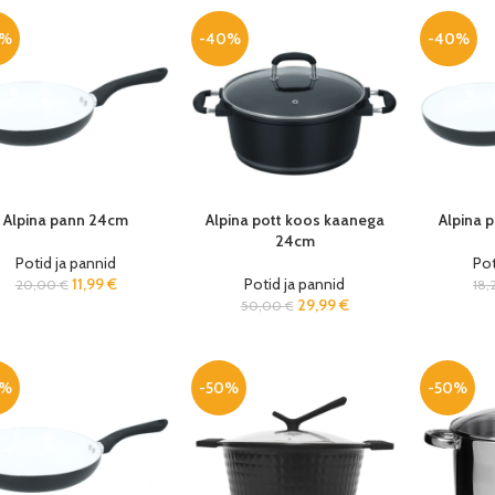
0%
-40%
-40%
Alpina pann 24cm
Alpina pott koos kaanega
Alpina 
24cm
Potid ja pannid
Pot
11,99
€
Potid ja pannid
20,00
€
18
29,99
€
50,00
€
0%
-50%
-50%