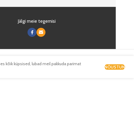
Jälgi meie tegemisi
es kõik küpsised, lubad meil pakkuda parimat
NÕUSTUN