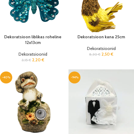
Dekoratsioon liblikas roheline
Dekoratsioon kana 25cm
12x13cm
Dekoratsioonid
Dekoratsioonid
2,50
€
8,30
€
2,20
€
3,15
€
-40%
-94%