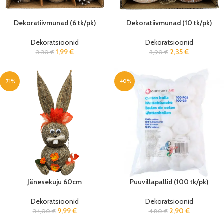
Dekoratiivmunad (6 tk/pk)
Dekoratiivmunad (10 tk/pk)
Dekoratsioonid
Dekoratsioonid
1,99
€
2,35
€
3,30
€
3,90
€
-71%
-40%
Jänesekuju 60cm
Puuvillapallid (100 tk/pk)
Dekoratsioonid
Dekoratsioonid
9,99
€
2,90
€
34,00
€
4,80
€