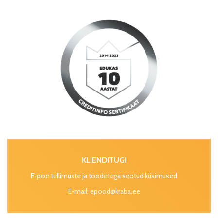
KLIENDITUGI
E-poe tellimuste ja toodetega seotud küsimused
E-mail:
epood@kraba.ee