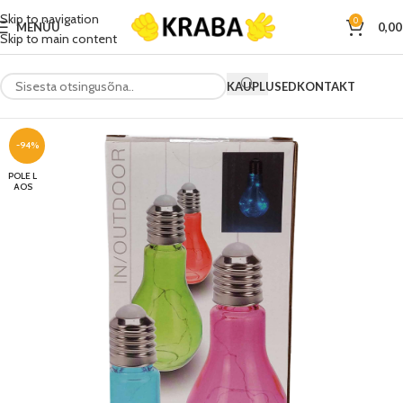
Skip to navigation
0
MENÜÜ
0,0
Skip to main content
KAUPLUSED
KONTAKT
-94%
POLE L
AOS