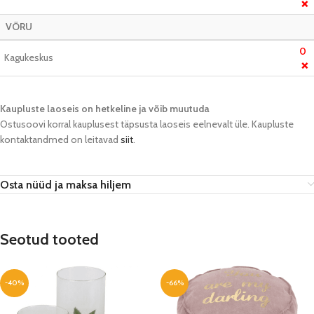
❌
VÕRU
0
Kagukeskus
❌
Kaupluste laoseis on hetkeline ja võib muutuda​
Ostusoovi korral kauplusest täpsusta laoseis eelnevalt üle. Kaupluste
kontaktandmed on leitavad
siit
.
Osta nüüd ja maksa hiljem
Seotud tooted
-40%
-66%