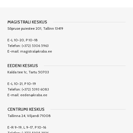
MAGISTRALI KESKUS
Sõpruse puiestee 201, Tallinn 13419
E-L 10-20, P 10-18
Telefon:
(+372) 5306 5963
E-mail:
magistral@kraba.ee
EEDENI KESKUS
Kalda tee 1c, Tartu 50703
E-L 10-21, P 10-19
Telefon:
(+372) 5393 6083
E-mail:
eeden@kraba.ee
CENTRUMI KESKUS
Tallinna 24, Viljandi 71008
E-R 9-19, L 9-17, P 10-16
Telefon:
(+372) 5305 3936