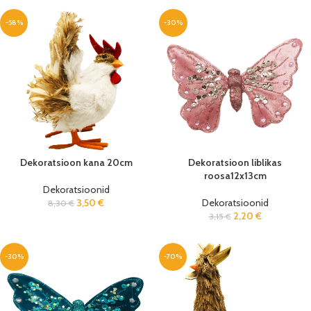
-58%
-30%
Dekoratsioon kana 20cm
Dekoratsioon liblikas
roosa12x13cm
Dekoratsioonid
3,50
€
Dekoratsioonid
8,30
€
2,20
€
3,15
€
-30%
-70%