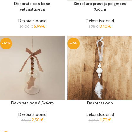
Dekoratsioon konn
Kinkekarp pruut ja peigmees
valgustusega
9x6cm
Dekoratsioonid
Dekoratsioonid
5,99
€
0,10
€
10,00
€
1,58
€
-40%
-40%
Dekoratsioon 8,5x6cm
Dekoratsioon
Dekoratsioonid
Dekoratsioonid
2,50
€
1,70
€
4,15
€
2,85
€