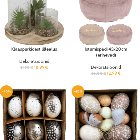
Klaaspurkidest lillealus
Istumispadi 45x20cm
(erinevad)
Dekoratsioonid
18,99
€
Dekoratsioonid
31,50
€
12,99
€
38,00
€
-40%
-40%