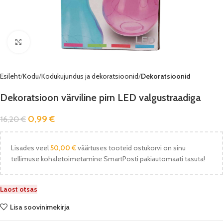
Vaata pilti
Esileht
Kodu
Kodukujundus ja dekoratsioonid
Dekoratsioonid
Dekoratsioon värviline pirn LED valgustraadiga
0,99
€
16,20
€
Lisades veel
50,00
€
väärtuses tooteid ostukorvi on sinu
tellimuse kohaletoimetamine SmartPosti pakiautomaati tasuta!
Laost otsas
Lisa soovinimekirja