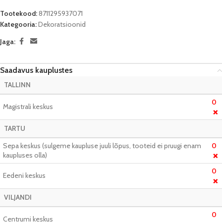
Tootekood:
8711295937071
Kategooria:
Dekoratsioonid
Jaga:
Saadavus kauplustes
TALLINN
0
Magistrali keskus
❌
TARTU
Sepa keskus (sulgeme kaupluse juuli lõpus, tooteid ei pruugi enam
0
kaupluses olla)
❌
0
Eedeni keskus
❌
VILJANDI
0
Centrumi keskus