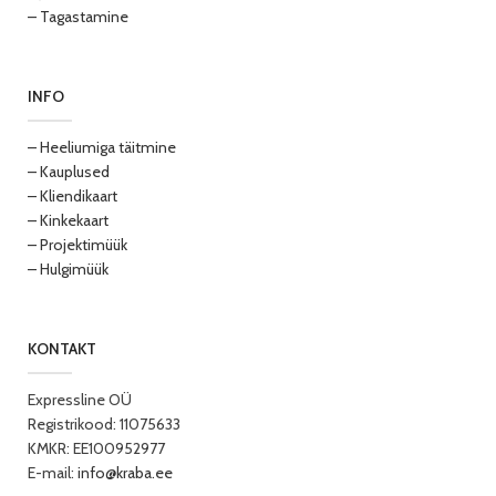
– Tagastamine
INFO
– Heeliumiga täitmine
– Kauplused
– Kliendikaart
– Kinkekaart
– Projektimüük
– Hulgimüük
KONTAKT
Expressline OÜ
Registrikood: 11075633
KMKR: EE100952977
E-mail:
info@kraba.ee