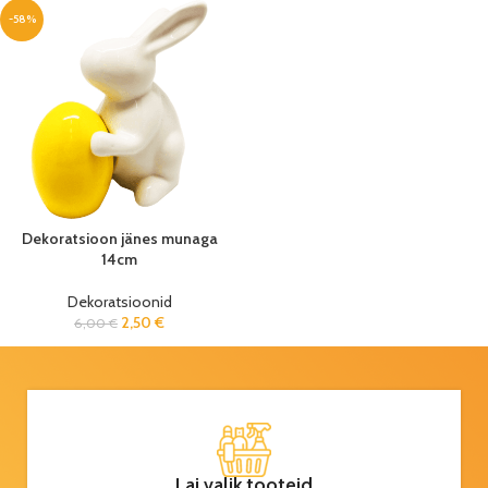
-58%
Dekoratsioon jänes munaga
14cm
Dekoratsioonid
2,50
€
6,00
€
Lai valik tooteid