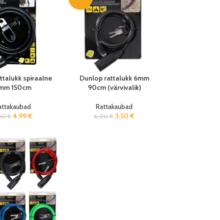
ttalukk spiraalne
Dunlop rattalukk 6mm
mm 150cm
90cm (värvivalik)
attakaubad
Rattakaubad
4,99
€
3,50
€
50
€
6,00
€