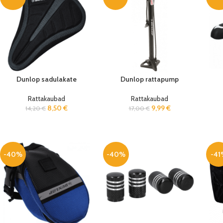
Dunlop sadulakate
Dunlop rattapump
Rattakaubad
Rattakaubad
8,50
€
9,99
€
14,20
€
17,00
€
-40%
-40%
-41