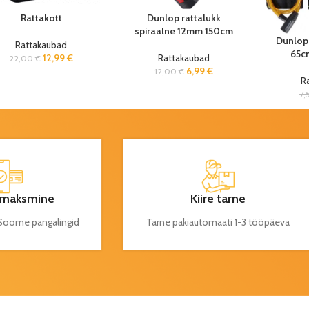
Rattakott
Dunlop rattalukk
spiraalne 12mm 150cm
Dunlop
Rattakaubad
65cm
12,99
€
Rattakaubad
22,00
€
6,99
€
12,00
€
R
7,
maksmine
Kiire tarne
a Soome pangalingid
Tarne pakiautomaati 1-3 tööpäeva