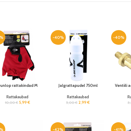
0%
-40%
-40%
unlop rattakindad M
Jalgrattapudel 750ml
Ventiili 
Rattakaubad
Rattakaubad
R
5,99
€
2,99
€
10,00
€
5,00
€
3
0%
-42%
-41%