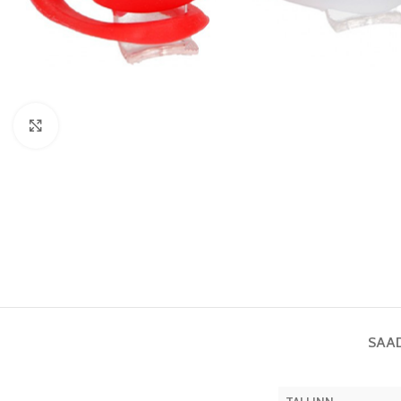
Vaata pilti
SAA