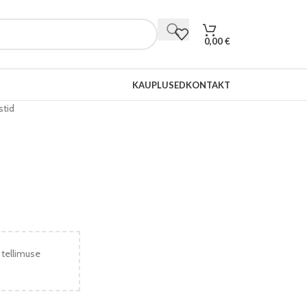
0,00
€
KAUPLUSED
KONTAKT
stid
 tellimuse