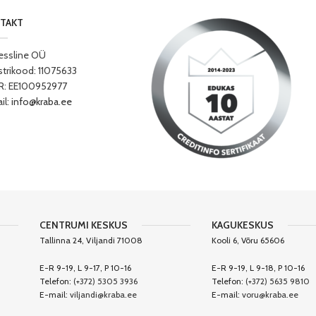
TAKT
essline OÜ
strikood: 11075633
: EE100952977
il:
info@kraba.ee
CENTRUMI KESKUS
KAGUKESKUS
Tallinna 24, Viljandi 71008
Kooli 6, Võru 65606
E-R 9-19, L 9-17, P 10-16
E-R 9-19, L 9-18, P 10-16
Telefon:
(+372) 5305 3936
Telefon:
(+372) 5635 9810
E-mail:
viljandi@kraba.ee
E-mail:
voru@kraba.ee