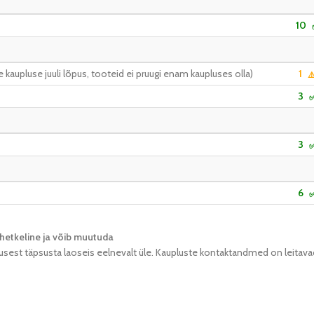
10
kaupluse juuli lõpus, tooteid ei pruugi enam kaupluses olla)
1
⚠
3
3
6
hetkeline ja võib muutuda​
usest täpsusta laoseis eelnevalt üle. Kaupluste kontaktandmed on leitava