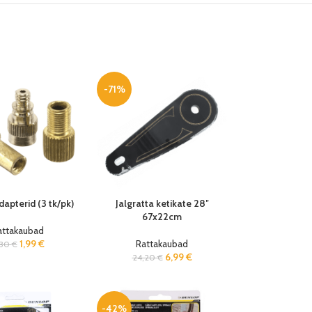
-71%
adapterid (3 tk/pk)
Jalgratta ketikate 28″
67x22cm
attakaubad
1,99
€
Rattakaubad
,30
€
6,99
€
24,20
€
-42%