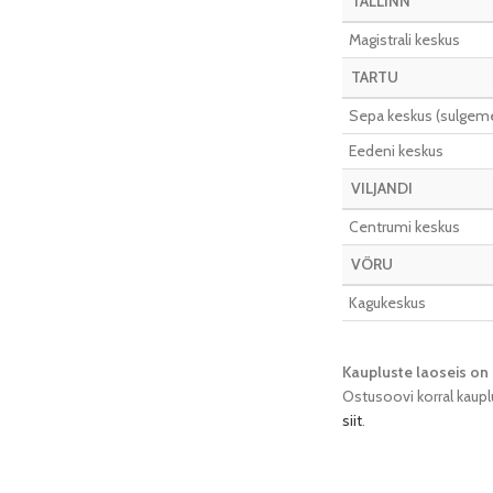
TALLINN
Magistrali keskus
TARTU
Sepa keskus (sulgeme 
Eedeni keskus
VILJANDI
Centrumi keskus
VÕRU
Kagukeskus
Kaupluste laoseis on 
Ostusoovi korral kaupl
siit
.