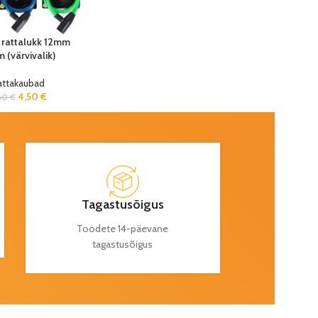
 rattalukk 12mm
 (värvivalik)
attakaubad
4,50
€
50
€
Tagastusõigus
Toodete 14-päevane
tagastusõigus