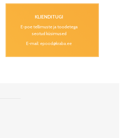
KLIENDITUGI
E-poe tellimuste ja toodetega
seotud küsimused
E-mail:
epood@kraba.ee