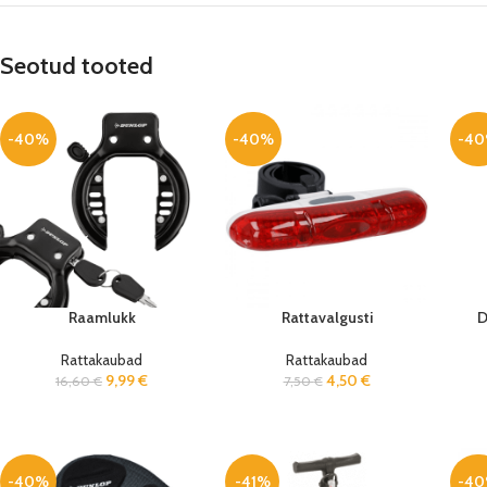
Seotud tooted
-40%
-40%
-4
Raamlukk
Rattavalgusti
D
Rattakaubad
Rattakaubad
9,99
€
4,50
€
16,60
€
7,50
€
-40%
-41%
-4