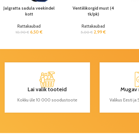
Jalgratta sadula veekindel
Ventiilikorgid must (4
kott
tk/pk)
Rattakaubad
Rattakaubad
6,50
€
2,99
€
10,90
€
5,00
€
Lai valik tooteid
Mugav 
Kokku üle 10 000 soodustoote
Valikus Eesti j