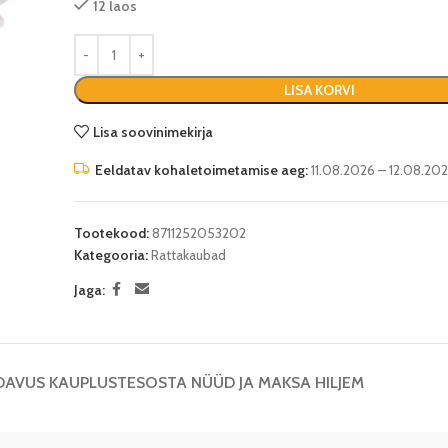
12 laos
LISA KORVI
Lisa soovinimekirja
Eeldatav kohaletoimetamise aeg:
11.08.2026 – 12.08.20
Tootekood:
8711252053202
Kategooria:
Rattakaubad
Jaga:
DAVUS KAUPLUSTES
OSTA NÜÜD JA MAKSA HILJEM