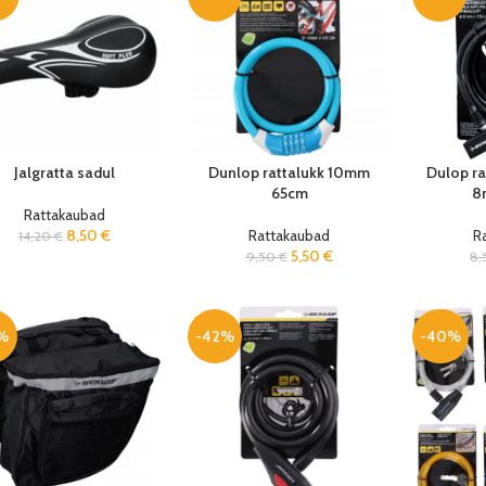
Jalgratta sadul
Dunlop rattalukk 10mm
Dulop ra
65cm
8
Rattakaubad
8,50
€
Rattakaubad
R
14,20
€
5,50
€
9,50
€
8,
%
-42%
-40%