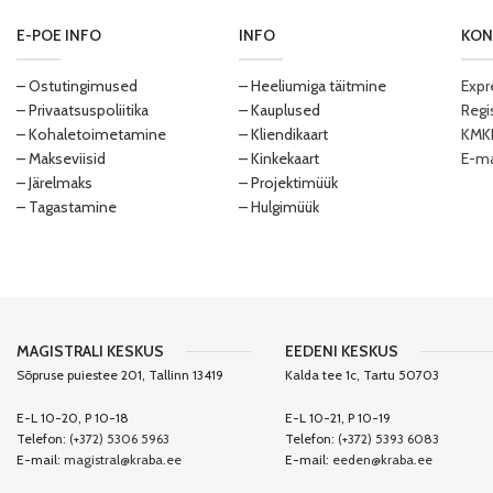
E-POE INFO
INFO
KON
– Ostutingimused
– Heeliumiga täitmine
Expr
– Privaatsuspoliitika
– Kauplused
Regi
– Kohaletoimetamine
– Kliendikaart
KMKR
– Makseviisid
– Kinkekaart
E-ma
– Järelmaks
– Projektimüük
– Tagastamine
– Hulgimüük
MAGISTRALI KESKUS
EEDENI KESKUS
Sõpruse puiestee 201, Tallinn 13419
Kalda tee 1c, Tartu 50703
E-L 10-20, P 10-18
E-L 10-21, P 10-19
Telefon:
(+372) 5306 5963
Telefon:
(+372) 5393 6083
E-mail:
magistral@kraba.ee
E-mail:
eeden@kraba.ee