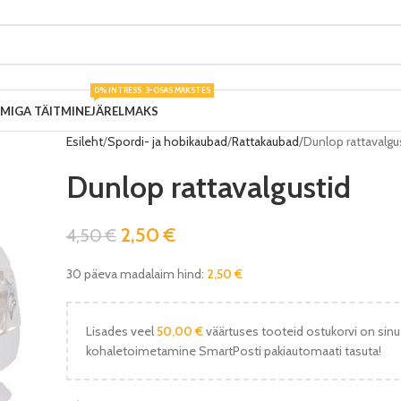
0% INTRESS, 3-OSAS MAKSTES
UMIGA TÄITMINE
JÄRELMAKS
Esileht
Spordi- ja hobikaubad
Rattakaubad
Dunlop rattavalgu
Dunlop rattavalgustid
2,50
€
4,50
€
30 päeva madalaim hind:
2,50
€
Lisades veel
50,00
€
väärtuses tooteid ostukorvi on sinu
kohaletoimetamine SmartPosti pakiautomaati tasuta!