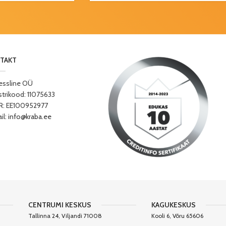
TAKT
essline OÜ
strikood: 11075633
: EE100952977
il:
info@kraba.ee
CENTRUMI KESKUS
KAGUKESKUS
Tallinna 24, Viljandi 71008
Kooli 6, Võru 65606