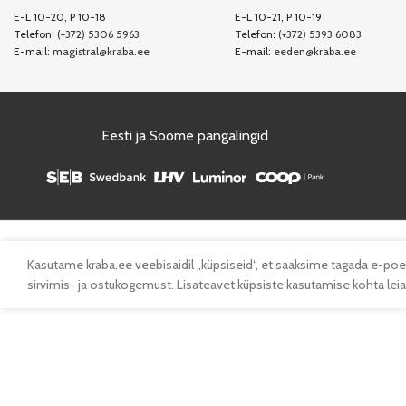
E-L 10-20, P 10-18
E-L 10-21, P 10-19
Telefon:
(+372) 5306 5963
Telefon:
(+372) 5393 6083
E-mail:
magistral@kraba.ee
E-mail:
eeden@kraba.ee
Eesti ja Soome pangalingid
Kasutame kraba.ee veebisaidil „küpsiseid“, et saaksime tagada e-poe
sirvimis- ja ostukogemust. Lisateavet küpsiste kasutamise kohta leiad