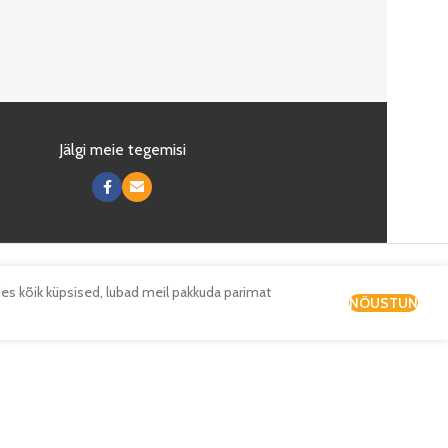
Jälgi meie tegemisi
es kõik küpsised, lubad meil pakkuda parimat
NÕUSTUN