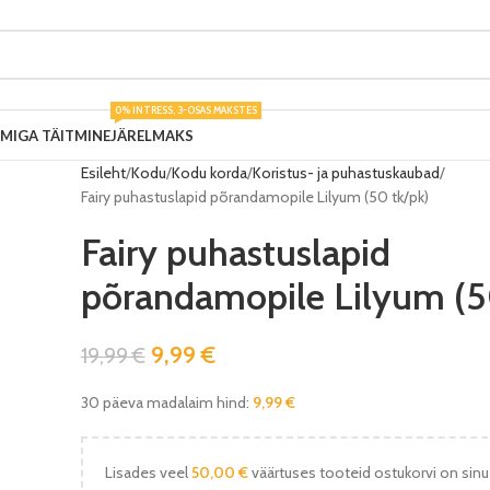
0% INTRESS, 3-OSAS MAKSTES
UMIGA TÄITMINE
JÄRELMAKS
Esileht
Kodu
Kodu korda
Koristus- ja puhastuskaubad
Fairy puhastuslapid põrandamopile Lilyum (50 tk/pk)
Fairy puhastuslapid
põrandamopile Lilyum (5
9,99
€
19,99
€
30 päeva madalaim hind:
9,99
€
Lisades veel
50,00
€
väärtuses tooteid ostukorvi on sinu