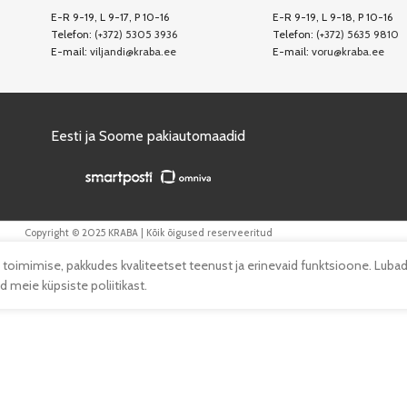
E-R 9-19, L 9-17, P 10-16
E-R 9-19, L 9-18, P 10-16
Telefon:
(+372) 5305 3936
Telefon:
(+372) 5635 9810
E-mail:
viljandi@kraba.ee
E-mail:
voru@kraba.ee
Eesti ja Soome pakiautomaadid
Copyright © 2025 KRABA | Kõik õigused reserveeritud
 toimimise, pakkudes kvaliteetset teenust ja erinevaid funktsioone. Lubad
 meie küpsiste poliitikast.