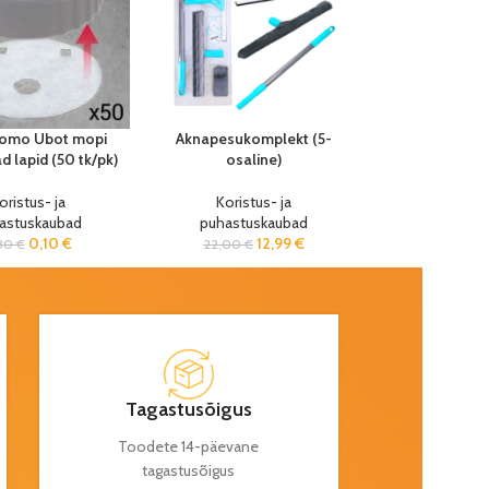
omo Ubot mopi
Aknapesukomplekt (5-
d lapid (50 tk/pk)
osaline)
oristus- ja
Koristus- ja
astuskaubad
puhastuskaubad
0,10
€
12,99
€
30
€
22,00
€
Tagastusõigus
Toodete 14-päevane
tagastusõigus