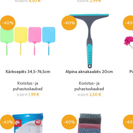
6,50
€
2,99
€
10,80
€
5,00
€
-40%
-40%
-4
Kärbsepiits 34,5-76,5cm
Alpina aknakaabits 20cm
P
Koristus- ja
Koristus- ja
puhastuskaubad
puhastuskaubad
1,99
€
2,50
€
3,30
€
4,20
€
-43%
-40%
-4