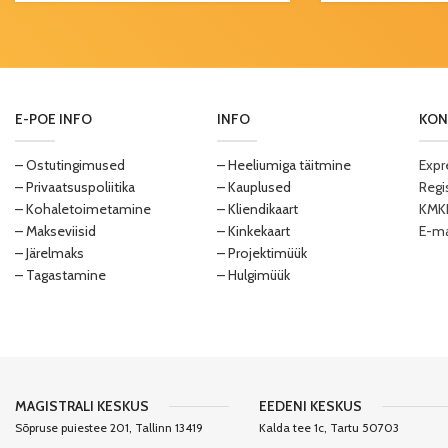
E-POE INFO
INFO
KON
– Ostutingimused
– Heeliumiga täitmine
Expr
– Privaatsuspoliitika
– Kauplused
Regi
– Kohaletoimetamine
– Kliendikaart
KMKR
– Makseviisid
– Kinkekaart
E-ma
– Järelmaks
– Projektimüük
– Tagastamine
– Hulgimüük
MAGISTRALI KESKUS
EEDENI KESKUS
Sõpruse puiestee 201, Tallinn 13419
Kalda tee 1c, Tartu 50703