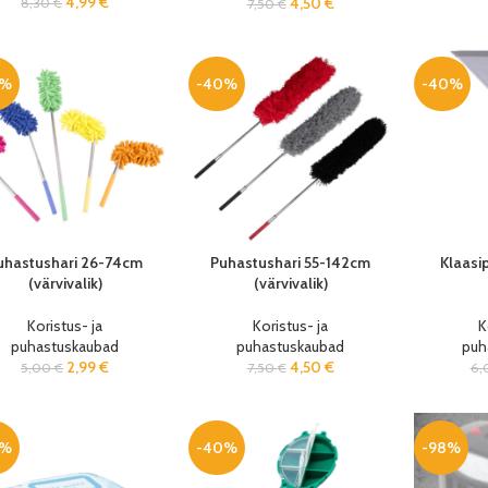
4,99
€
4,50
€
8,30
€
7,50
€
0%
-40%
-40%
uhastushari 26-74cm
Puhastushari 55-142cm
Klaasi
(värvivalik)
(värvivalik)
Koristus- ja
Koristus- ja
K
puhastuskaubad
puhastuskaubad
puh
2,99
€
4,50
€
5,00
€
7,50
€
6,
0%
-40%
-98%