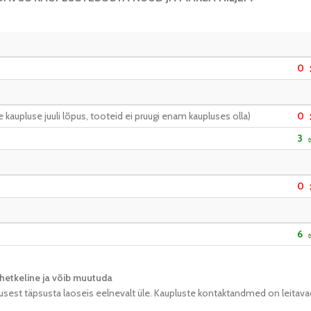
0
kaupluse juuli lõpus, tooteid ei pruugi enam kaupluses olla)
0
3
0
6
hetkeline ja võib muutuda​
usest täpsusta laoseis eelnevalt üle. Kaupluste kontaktandmed on leitava