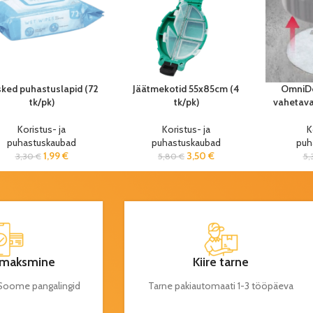
sked puhastuslapid (72
Jäätmekotid 55x85cm (4
OmniD
tk/pk)
tk/pk)
vahetava
Koristus- ja
Koristus- ja
K
puhastuskaubad
puhastuskaubad
puh
1,99
€
3,50
€
3,30
€
5,80
€
5,
maksmine
Kiire tarne
a Soome pangalingid
Tarne pakiautomaati 1-3 tööpäeva