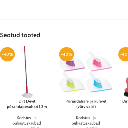
Seotud tooted
-40%
-40%
-4
Dirt Devil
Põrandahari- ja kühvel
Dir
põrandapesuhari 1,3m
(värvivalik)
Koristus- ja
Koristus- ja
puhastuskaubad
puhastuskaubad