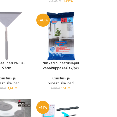
11,99
€
20,00
€
-40%
pesuhari 19×30-
Niisked puhastuslapid
92cm
vannituppa (40 tk/pk)
oristus- ja
Koristus- ja
astuskaubad
puhastuskaubad
3,60
€
1,50
€
00
€
2,50
€
-41%