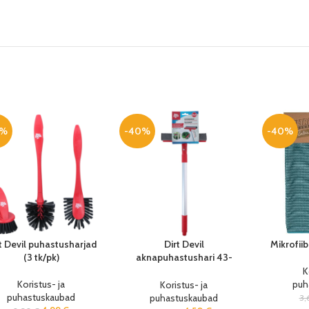
0%
-40%
-40%
t Devil puhastusharjad
Dirt Devil
Mikrofii
(3 tk/pk)
aknapuhastushari 43-
73x20cm
K
Koristus- ja
puh
Koristus- ja
puhastuskaubad
puhastuskaubad
3,