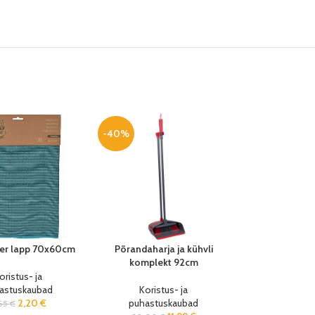
-40%
ber lapp 70x60cm
Põrandaharja ja kühvli
komplekt 92cm
oristus- ja
astuskaubad
Koristus- ja
2,20
€
puhastuskaubad
65
€