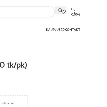
0,00
€
KAUPLUSED
KONTAKT
0 tk/pk)
 tellimuse