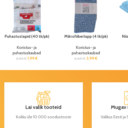
Puhastuslapid (40 tk/pk)
Mikrofiiberlapp (4 tk/pk)
Nii
Koristus- ja
Koristus- ja
puhastuskaubad
puhastuskaubad
1,99
€
3,99
€
3,50
€
6,60
€
Lai valik tooteid
Mugav 
Kokku üle 10 000 soodustoote
Valikus Eesti j