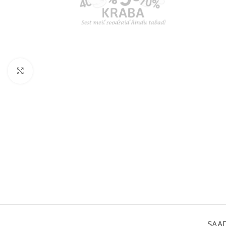
Vaata pilti
SAA