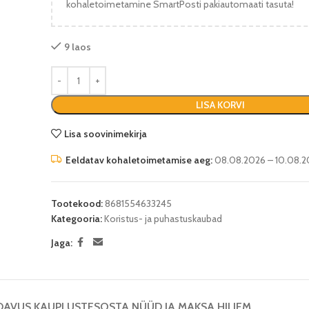
kohaletoimetamine SmartPosti pakiautomaati tasuta!
9 laos
LISA KORVI
Lisa soovinimekirja
Eeldatav kohaletoimetamise aeg:
08.08.2026 – 10.08.2
Tootekood:
8681554633245
Kategooria:
Koristus- ja puhastuskaubad
Jaga:
DAVUS KAUPLUSTES
OSTA NÜÜD JA MAKSA HILJEM