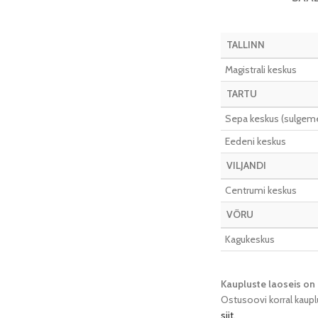
TALLINN
Magistrali keskus
TARTU
Sepa keskus (sulgeme 
Eedeni keskus
VILJANDI
Centrumi keskus
VÕRU
Kagukeskus
Kaupluste laoseis on 
Ostusoovi korral kaupl
siit
.