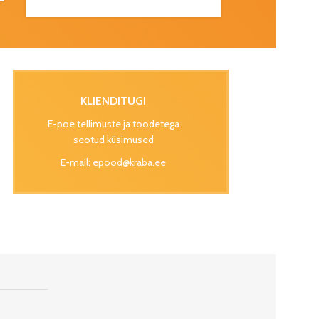
KLIENDITUGI
E-poe tellimuste ja toodetega
seotud küsimused
E-mail:
epood@kraba.ee