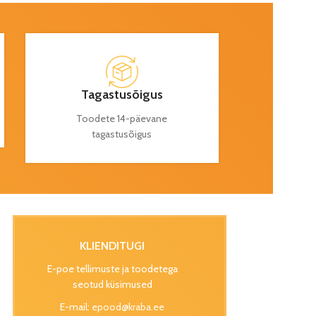
Tagastusõigus
Toodete 14-päevane
tagastusõigus
KLIENDITUGI
E-poe tellimuste ja toodetega
seotud küsimused
E-mail:
epood@kraba.ee