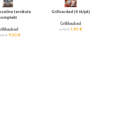
saline tarvikute
Grillvardad (4 tk/pk)
komplekt
Grillikaubad
rillikaubad
1,90
€
2,70
€
9,50
€
,80
€