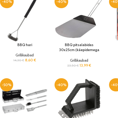
-40%
-40%
-4
BBQ hari
BBQ pitsalabidas
30x25cm (käepidemega
55cm)
Grillikaubad
8,60
€
Grillikaubad
14,30
€
13,99
€
23,50
€
-50%
-40%
-4