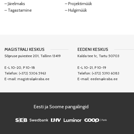
– Järelmaks
– Projektimüük
– Tagastamine
– Hulgimüük
MAGISTRALI KESKUS
EEDENI KESKUS
Sõpruse puiestee 201, Tallinn 13419
Kalda tee 1c, Tartu 50703
E-L 10-20, P 10-18
E-L 10-21, P 10-19
Telefon:
(+372) 5306 5963
Telefon:
(+372) 5393 6083
E-mail:
magistral@kraba.ee
E-mail:
eeden@kraba.ee
Eesti ja Soome pangalingid