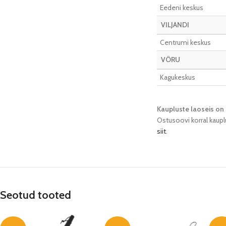
Eedeni keskus
VILJANDI
Centrumi keskus
VÕRU
Kagukeskus
Kaupluste laoseis on 
Ostusoovi korral kaupl
siit
.
Seotud tooted