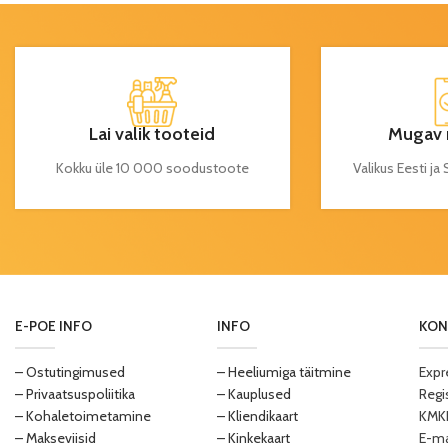
Lai valik tooteid
Mugav 
Kokku üle 10 000 soodustoote
Valikus Eesti j
E-POE INFO
INFO
KON
– Ostutingimused
– Heeliumiga täitmine
Expr
– Privaatsuspoliitika
– Kauplused
Regi
– Kohaletoimetamine
– Kliendikaart
KMKR
– Makseviisid
– Kinkekaart
E-ma