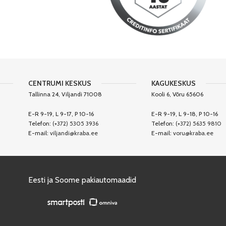
CENTRUMI KESKUS
KAGUKESKUS
Tallinna 24, Viljandi 71008
Kooli 6, Võru 65606
E-R 9-19, L 9-17, P 10-16
E-R 9-19, L 9-18, P 10-16
Telefon:
(+372) 5305 3936
Telefon:
(+372) 5635 9810
E-mail:
viljandi@kraba.ee
E-mail:
voru@kraba.ee
Eesti ja Soome pakiautomaadid