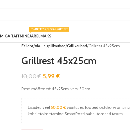
0% INTRESS, 3-OSAS MAKSTES
UMIGA TÄITMINE
JÄRELMAKS
Esileht
Aia- ja grillikaubad
Grillikaubad
Grillrest 45x25cm
Grillrest 45x25cm
5,99
€
10,00
€
Resti mõõtmed: 45x25cm, vars: 30cm
Lisades veel
50,00
€
väärtuses tooteid ostukorvi on sinu
kohaletoimetamine SmartPosti pakiautomaati tasuta!