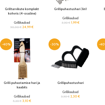
Grilltarvikute komplekt
Grillipuhastushari 3in1
kohvris (4-osaline)
Grillikaubad
Grillikaubad
1,99
€
3,30
€
24,99
€
50,00
€
-40%
-30%
-4
Grilli puhastamise hari ja
Grillipuhastushari
kaabits
Grillikaubad
Grillikaubad
2,30
€
3,30
€
3,10
€
5,20
€