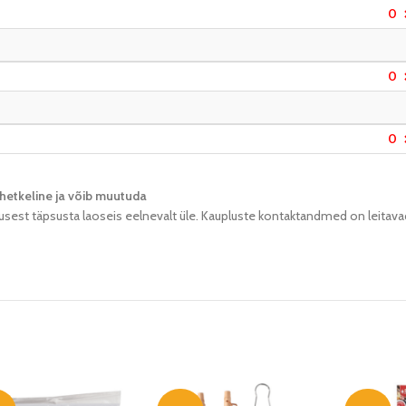
0
0
0
hetkeline ja võib muutuda​
usest täpsusta laoseis eelnevalt üle. Kaupluste kontaktandmed on leitava