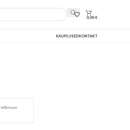
0,00
€
KAUPLUSED
KONTAKT
 tellimuse