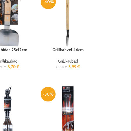
-40%
abidas 25x12cm
Grillkahvel 46cm
rillikaubad
Grillikaubad
3,70
€
3,99
€
20
€
6,60
€
-30%