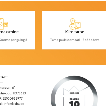
maksmine
Kiire tarne
a Soome pangalingid
Tarne pakiautomaati 1-3 tööpäeva
TAKT
essline OÜ
strikood: 11075633
: EE100952977
il:
info@kraba.ee