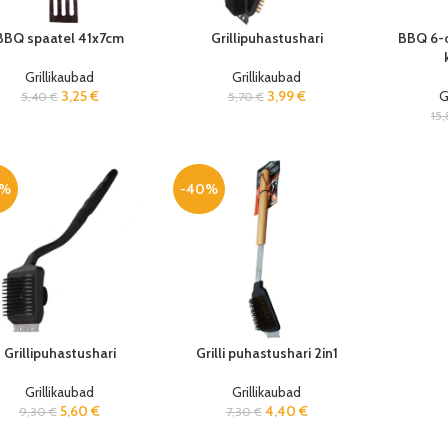
BBQ spaatel 41x7cm
Grillipuhastushari
BBQ 6-o
Grillikaubad
Grillikaubad
3,25
€
3,99
€
G
5,40
€
5,70
€
15
0%
-40%
Grillipuhastushari
Grilli puhastushari 2in1
Grillikaubad
Grillikaubad
5,60
€
4,40
€
9,30
€
7,30
€