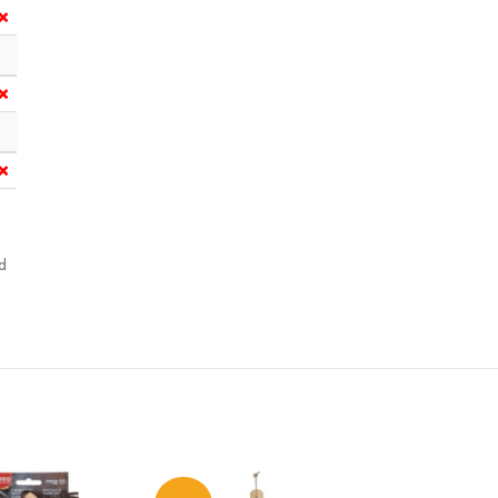
❌
❌
❌
d