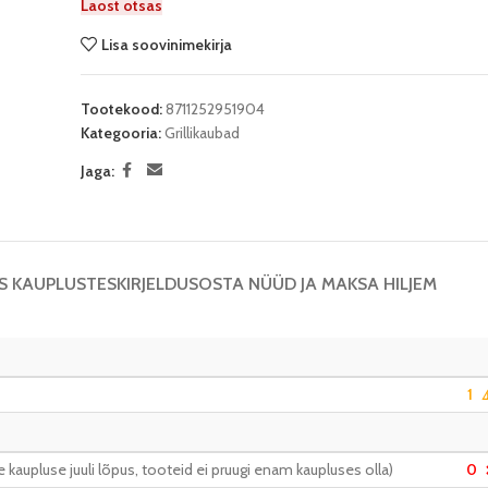
Laost otsas
Lisa soovinimekirja
Tootekood:
8711252951904
Kategooria:
Grillikaubad
Jaga:
S KAUPLUSTES
KIRJELDUS
OSTA NÜÜD JA MAKSA HILJEM
1
⚠
kaupluse juuli lõpus, tooteid ei pruugi enam kaupluses olla)
0