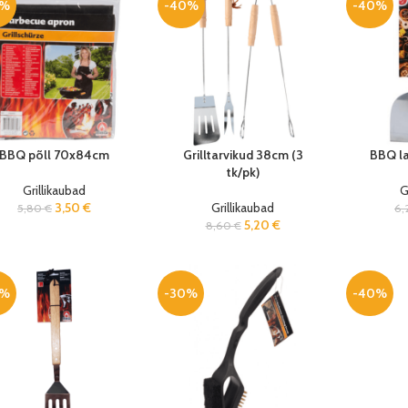
0%
-40%
-40%
BBQ põll 70x84cm
Grilltarvikud 38cm (3
BBQ l
tk/pk)
Grillikaubad
G
3,50
€
Grillikaubad
5,80
€
6,
5,20
€
8,60
€
0%
-30%
-40%