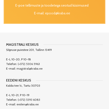
E-poe tellimuste ja toodetega seotud küsimused
E-mail:
epood@kraba.ee
MAGISTRALI KESKUS
Sõpruse puiestee 201, Tallinn 13419
E-L 10-20, P 10-18
Telefon:
(+372) 5306 5963
E-mail:
magistral@kraba.ee
EEDENI KESKUS
Kalda tee 1c, Tartu 50703
E-L 10-21, P 10-19
Telefon:
(+372) 5393 6083
E-mail:
eeden@kraba.ee