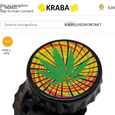
Skip to navigation
0
MENÜÜ
0,0
Skip to main content
KAUPLUSED
KONTAKT
-40%
POLE L
AOS