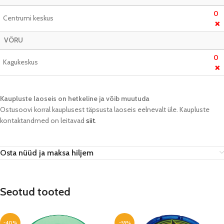
0
Centrumi keskus
❌
VÕRU
0
Kagukeskus
❌
Kaupluste laoseis on hetkeline ja võib muutuda​
Ostusoovi korral kauplusest täpsusta laoseis eelnevalt üle. Kaupluste
kontaktandmed on leitavad
siit
.
Osta nüüd ja maksa hiljem
Seotud tooted
-40%
-55%