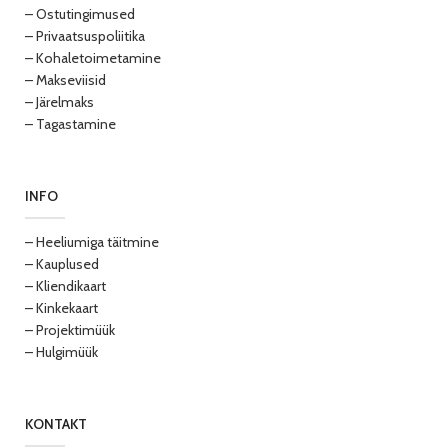
– Ostutingimused
– Privaatsuspoliitika
– Kohaletoimetamine
– Makseviisid
– Järelmaks
– Tagastamine
INFO
– Heeliumiga täitmine
– Kauplused
– Kliendikaart
– Kinkekaart
– Projektimüük
– Hulgimüük
KONTAKT