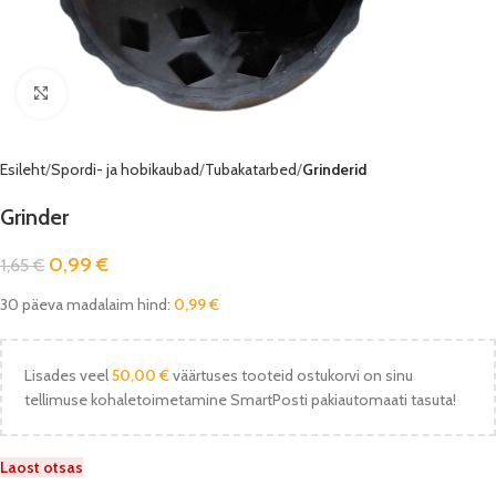
Vaata pilti
Esileht
Spordi- ja hobikaubad
Tubakatarbed
Grinderid
Grinder
0,99
€
1,65
€
30 päeva madalaim hind:
0,99
€
Lisades veel
50,00
€
väärtuses tooteid ostukorvi on sinu
tellimuse kohaletoimetamine SmartPosti pakiautomaati tasuta!
Laost otsas