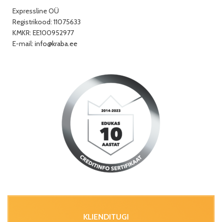
Expressline OÜ
Registrikood: 11075633
KMKR: EE100952977
E-mail:
info@kraba.ee
KLIENDITUGI