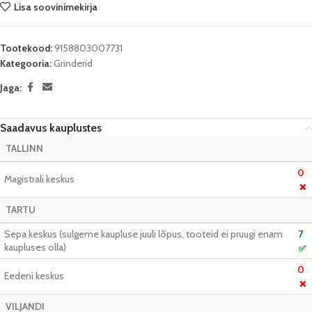
Lisa soovinimekirja
Tootekood:
9158803007731
Kategooria:
Grinderid
Jaga:
Saadavus kauplustes
TALLINN
0
Magistrali keskus
❌
TARTU
Sepa keskus (sulgeme kaupluse juuli lõpus, tooteid ei pruugi enam
7
kaupluses olla)
✅
0
Eedeni keskus
❌
VILJANDI