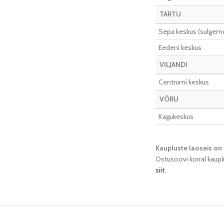
TARTU
Sepa keskus (sulgeme 
Eedeni keskus
VILJANDI
Centrumi keskus
VÕRU
Kagukeskus
Kaupluste laoseis on 
Ostusoovi korral kaupl
siit
.