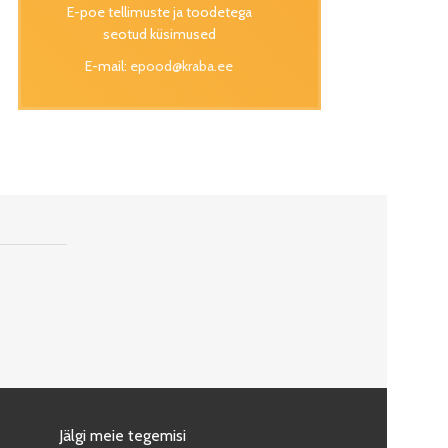
E-poe tellimuste ja toodetega
seotud küsimused
E-mail:
epood@kraba.ee
Jälgi meie tegemisi