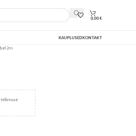
0,00
€
KAUPLUSED
KONTAKT
abel 2m
 tellimuse