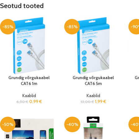
Seotud tooted
-85%
-85%
-9
Grundig võrgukaabel
Grundig võrgukaabel
Gr
CAT6 1m
CAT6 5m
Kaablid
Kaablid
0,99
€
1,99
€
6,50
€
13,00
€
-50%
-40%
-4