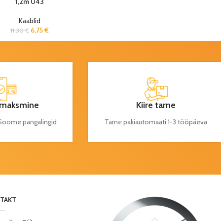
1,2m U43
Kaablid
6,75
€
11,30
€
maksmine
Kiire tarne
a Soome pangalingid
Tarne pakiautomaati 1-3 tööpäeva
TAKT