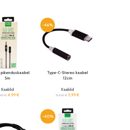
-46%
pikenduskaabel
Type-C-Stereo kaabel
5m
12cm
Kaablid
Kaablid
4,99
€
5,99
€
30
€
11,00
€
-40%