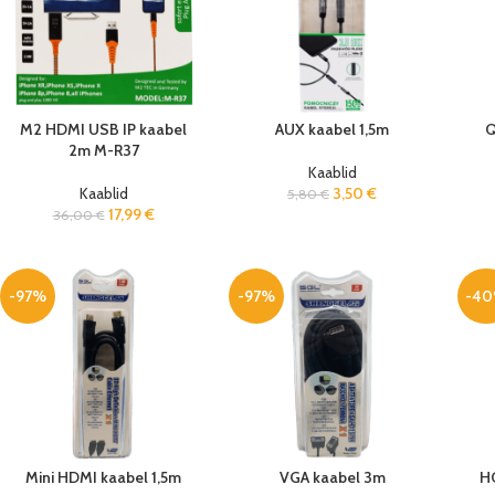
M2 HDMI USB IP kaabel
AUX kaabel 1,5m
Q
2m M-R37
Kaablid
Kaablid
3,50
€
5,80
€
17,99
€
36,00
€
-97%
-97%
-4
Mini HDMI kaabel 1,5m
VGA kaabel 3m
HO