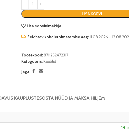
LISA KORVI
Lisa soovinimekirja
Eeldatav kohaletoimetamise aeg:
11.08.2026 – 12.08.20
Tootekood:
8711252472317
Kategooria:
Kaablid
Jaga:
DAVUS KAUPLUSTES
OSTA NÜÜD JA MAKSA HILJEM
14