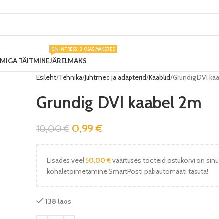
0% INTRESS, 3-OSAS MAKSTES
UMIGA TÄITMINE
JÄRELMAKS
Esileht
Tehnika
Juhtmed ja adapterid
Kaablid
Grundig DVI ka
Grundig DVI kaabel 2m
0,99
€
10,00
€
Lisades veel
50,00
€
väärtuses tooteid ostukorvi on sinu
kohaletoimetamine SmartPosti pakiautomaati tasuta!
138 laos