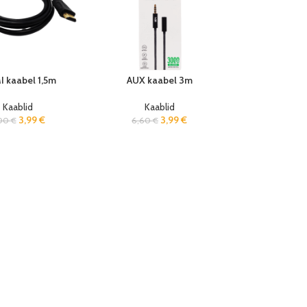
 kaabel 1,5m
AUX kaabel 3m
Kaablid
Kaablid
3,99
€
3,99
€
,00
€
6,60
€