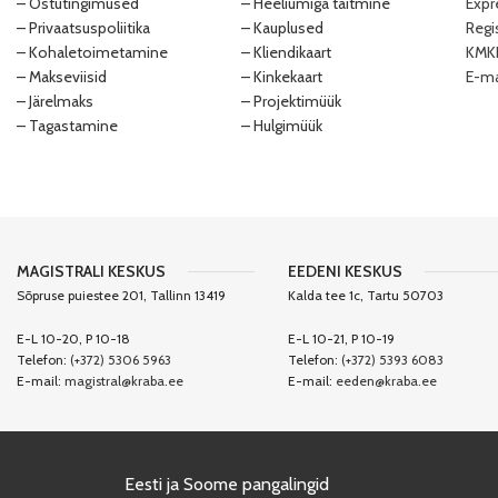
– Ostutingimused
– Heeliumiga täitmine
Expr
– Privaatsuspoliitika
– Kauplused
Regi
– Kohaletoimetamine
– Kliendikaart
KMKR
– Makseviisid
– Kinkekaart
E-ma
– Järelmaks
– Projektimüük
– Tagastamine
– Hulgimüük
MAGISTRALI KESKUS
EEDENI KESKUS
Sõpruse puiestee 201, Tallinn 13419
Kalda tee 1c, Tartu 50703
E-L 10-20, P 10-18
E-L 10-21, P 10-19
Telefon:
(+372) 5306 5963
Telefon:
(+372) 5393 6083
E-mail:
magistral@kraba.ee
E-mail:
eeden@kraba.ee
Eesti ja Soome pangalingid