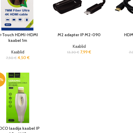
-Touch HDMI-HDMI
M2 adapter IP M2-090
HDMI
kaabel 1m
Kaablid
Kaablid
7,99
€
13,30
€
7
4,50
€
7,50
€
0%
CO laadija kaabel IP