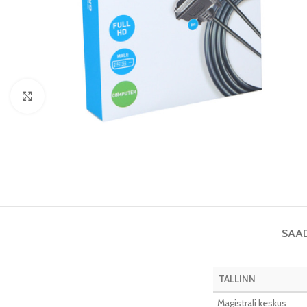
Vaata pilti
SAA
TALLINN
Magistrali keskus