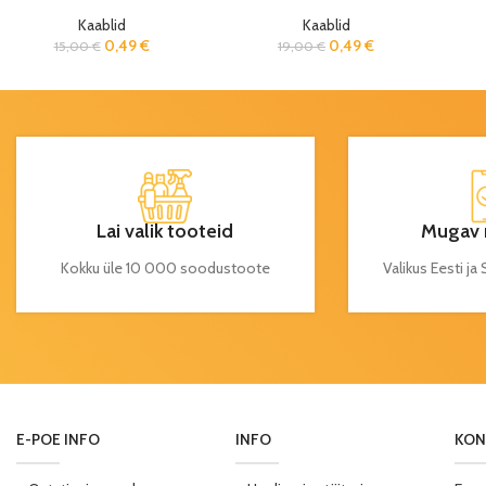
Kaablid
Kaablid
0,49
€
0,49
€
15,00
€
19,00
€
Lai valik tooteid
Mugav 
Kokku üle 10 000 soodustoote
Valikus Eesti j
E-POE INFO
INFO
KON