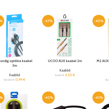
0%
-47%
-40%
undig optiline kaabel
UCOO AUX kaabel 2m
M2 AUX 
3m
Kaablid
Kaablid
4,50
€
8,50
€
0,99
€
10,00
€
8,
0%
-40%
-43%