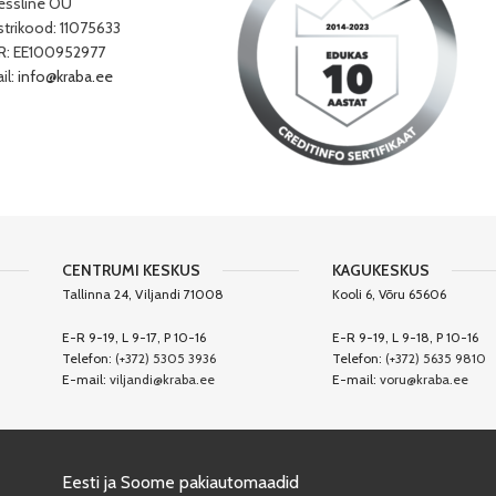
essline OÜ
strikood: 11075633
: EE100952977
il:
info@kraba.ee
CENTRUMI KESKUS
KAGUKESKUS
Tallinna 24, Viljandi 71008
Kooli 6, Võru 65606
E-R 9-19, L 9-17, P 10-16
E-R 9-19, L 9-18, P 10-16
Telefon:
(+372) 5305 3936
Telefon:
(+372) 5635 9810
E-mail:
viljandi@kraba.ee
E-mail:
voru@kraba.ee
Eesti ja Soome pakiautomaadid