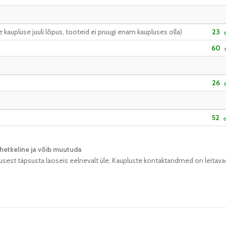
kaupluse juuli lõpus, tooteid ei pruugi enam kaupluses olla)
23
60
26
52
hetkeline ja võib muutuda​
usest täpsusta laoseis eelnevalt üle. Kaupluste kontaktandmed on leitava