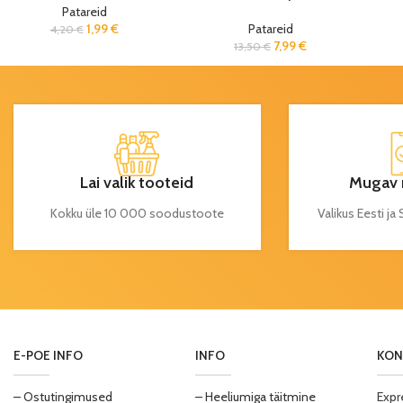
Patareid
1,99
€
Patareid
4,20
€
7,99
€
13,50
€
Lai valik tooteid
Mugav 
Kokku üle 10 000 soodustoote
Valikus Eesti j
E-POE INFO
INFO
KON
– Ostutingimused
– Heeliumiga täitmine
Expr