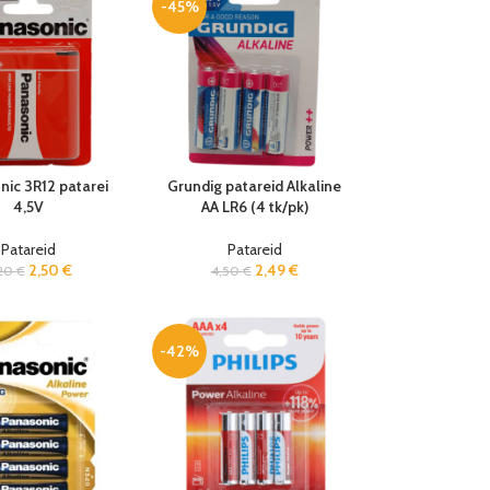
-45%
ic 3R12 patarei
Grundig patareid Alkaline
4,5V
AA LR6 (4 tk/pk)
Patareid
Patareid
2,50
€
2,49
€
20
€
4,50
€
-42%