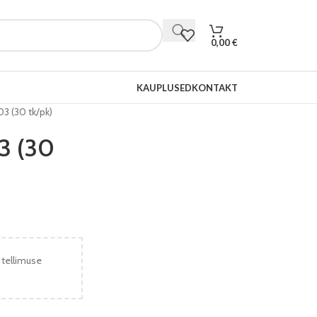
0,00
€
KAUPLUSED
KONTAKT
3 (30 tk/pk)
3 (30
 tellimuse