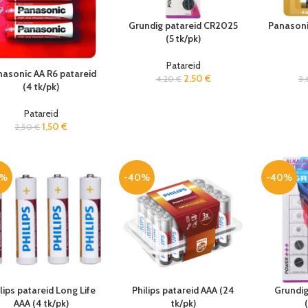
Grundig patareid CR2025
Panasoni
(5 tk/pk)
Patareid
asonic AA R6 patareid
2,50
€
4,20
€
3,
(4 tk/pk)
Patareid
1,50
€
2,50
€
0%
-40%
-40%
lips patareid Long Life
Philips patareid AAA (24
Grundig
AAA (4 tk/pk)
tk/pk)