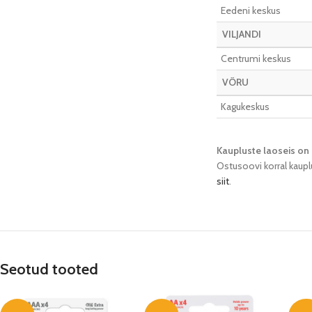
Eedeni keskus
VILJANDI
Centrumi keskus
VÕRU
Kagukeskus
Kaupluste laoseis on 
Ostusoovi korral kaupl
siit
.
Seotud tooted