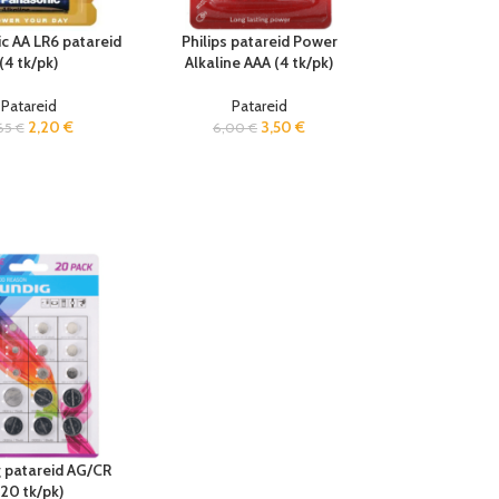
c AA LR6 patareid
Philips patareid Power
(4 tk/pk)
Alkaline AAA (4 tk/pk)
Patareid
Patareid
2,20
€
3,50
€
65
€
6,00
€
 patareid AG/CR
(20 tk/pk)