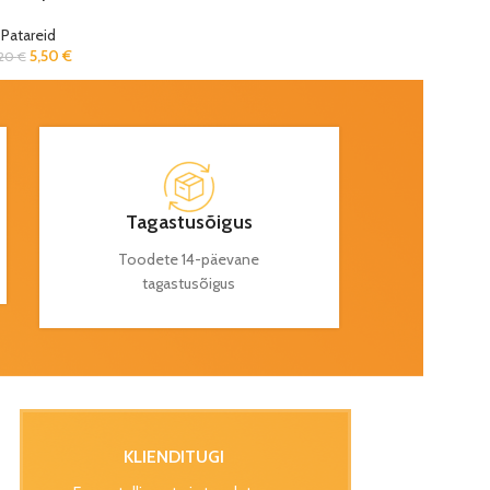
Patareid
5,50
€
,20
€
Tagastusõigus
Toodete 14-päevane
tagastusõigus
KLIENDITUGI