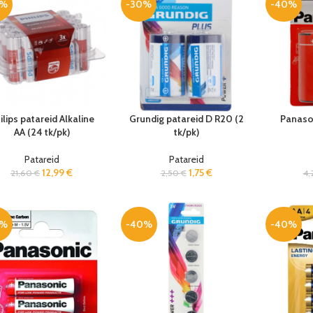
0%
-30%
-40%
ilips patareid Alkaline
Grundig patareid D R20 (2
Panason
AA (24 tk/pk)
tk/pk)
Patareid
Patareid
12,99
€
1,75
€
21,60
€
2,50
€
4,
0%
-40%
-40%