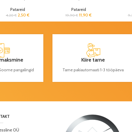
Patareid
Patareid
2,50
€
11,90
€
4,20
€
19,90
€
9
maksmine
Kiire tarne
a Soome pangalingid
Tarne pakiautomaati 1-3 tööpäeva
TAKT
essline OÜ