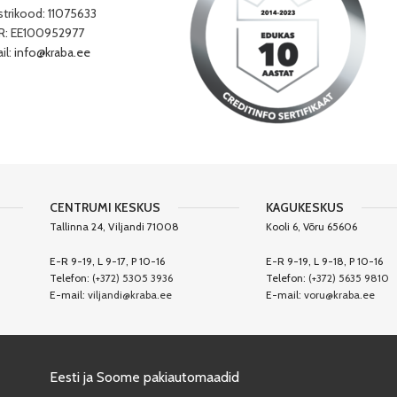
strikood: 11075633
: EE100952977
il:
info@kraba.ee
CENTRUMI KESKUS
KAGUKESKUS
Tallinna 24, Viljandi 71008
Kooli 6, Võru 65606
E-R 9-19, L 9-17, P 10-16
E-R 9-19, L 9-18, P 10-16
Telefon:
(+372) 5305 3936
Telefon:
(+372) 5635 9810
E-mail:
viljandi@kraba.ee
E-mail:
voru@kraba.ee
Eesti ja Soome pakiautomaadid