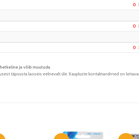
0
0
0
hetkeline ja võib muutuda​
usest täpsusta laoseis eelnevalt üle. Kaupluste kontaktandmed on leitava