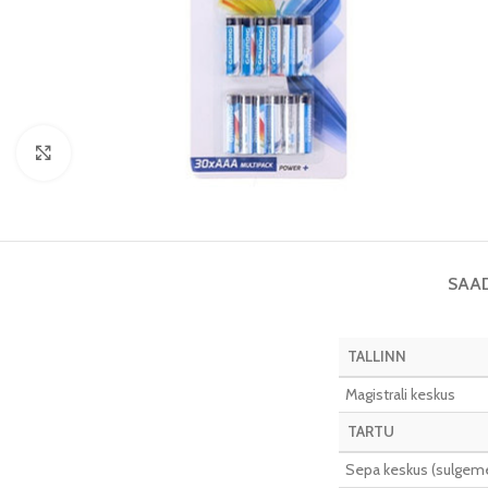
Vaata pilti
SAA
TALLINN
Magistrali keskus
TARTU
Sepa keskus (sulgeme 