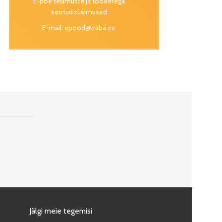
E-poe tellimuste ja toodetega
seotud küsimused
E-mail:
epood@kraba.ee
Jälgi meie tegemisi