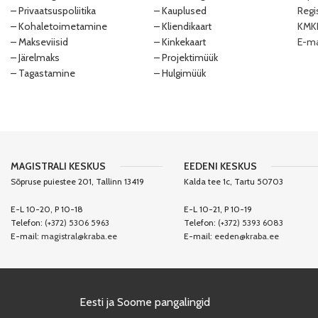
– Privaatsuspoliitika
– Kauplused
Regi
– Kohaletoimetamine
– Kliendikaart
KMKR
– Makseviisid
– Kinkekaart
E-ma
– Järelmaks
– Projektimüük
– Tagastamine
– Hulgimüük
MAGISTRALI KESKUS
EEDENI KESKUS
Sõpruse puiestee 201, Tallinn 13419
Kalda tee 1c, Tartu 50703
E-L 10-20, P 10-18
E-L 10-21, P 10-19
Telefon:
(+372) 5306 5963
Telefon:
(+372) 5393 6083
E-mail:
magistral@kraba.ee
E-mail:
eeden@kraba.ee
Eesti ja Soome pangalingid