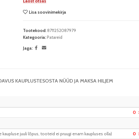
Laost otsas
Lisa soovinimekirja
Tootekood:
8711252087979
Kategooria:
Patareid
Jaga:
DAVUS KAUPLUSTES
OSTA NÜÜD JA MAKSA HILJEM
0
kaupluse juuli lõpus, tooteid ei pruugi enam kaupluses olla)
0