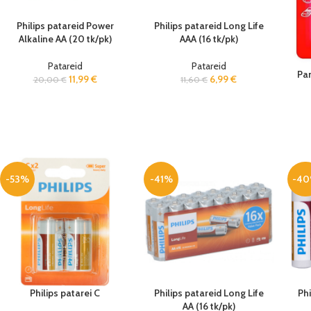
Philips patareid Power
Philips patareid Long Life
Alkaline AA (20 tk/pk)
AAA (16 tk/pk)
Patareid
Patareid
Pan
11,99
€
6,99
€
20,00
€
11,60
€
-53%
-41%
-4
Philips patarei C
Philips patareid Long Life
Phi
AA (16 tk/pk)