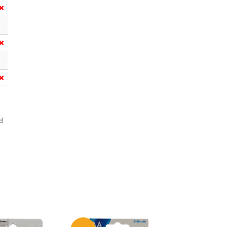
❌
❌
❌
d