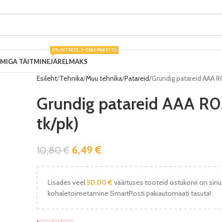
0% INTRESS, 3-OSAS MAKSTES
UMIGA TÄITMINE
JÄRELMAKS
Esileht
Tehnika
Muu tehnika
Patareid
Grundig patareid AAA R0
Grundig patareid AAA R0
tk/pk)
6,49
€
10,80
€
Lisades veel
50,00
€
väärtuses tooteid ostukorvi on sinu
kohaletoimetamine SmartPosti pakiautomaati tasuta!