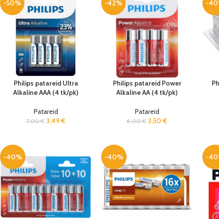
-50%
-42%
-4
Philips patareid Ultra
Philips patareid Power
Ph
Alkaline AAA (4 tk/pk)
Alkaline AA (4 tk/pk)
Patareid
Patareid
3,49
€
3,50
€
7,00
€
6,00
€
-40%
-40%
-4