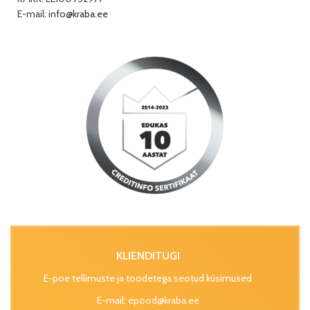
E-mail:
info@kraba.ee
KLIENDITUGI
E-poe tellimuste ja toodetega seotud küsimused
E-mail:
epood@kraba.ee