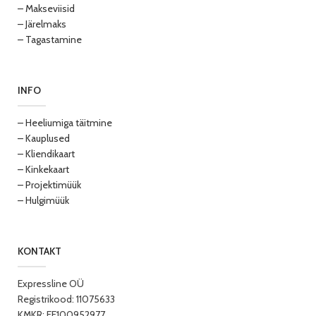
– Makseviisid
– Järelmaks
– Tagastamine
INFO
– Heeliumiga täitmine
– Kauplused
– Kliendikaart
– Kinkekaart
– Projektimüük
– Hulgimüük
KONTAKT
Expressline OÜ
Registrikood: 11075633
KMKR: EE100952977