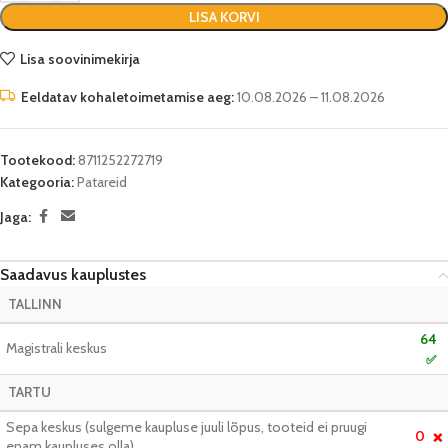
LISA KORVI
Lisa soovinimekirja
Eeldatav kohaletoimetamise aeg:
10.08.2026 – 11.08.2026
Tootekood:
8711252272719
Kategooria:
Patareid
Jaga:
Saadavus kauplustes
TALLINN
64
Magistrali keskus
✅
TARTU
Sepa keskus (sulgeme kaupluse juuli lõpus, tooteid ei pruugi
0
❌
enam kaupluses olla)