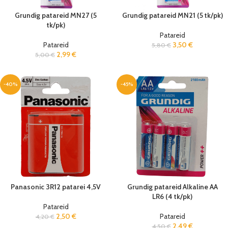
Grundig patareid MN27 (5
Grundig patareid MN21 (5 tk/pk)
tk/pk)
Patareid
Patareid
3,50
€
5,80
€
2,99
€
5,00
€
-40%
-45%
Panasonic 3R12 patarei 4,5V
Grundig patareid Alkaline AA
LR6 (4 tk/pk)
Patareid
2,50
€
Patareid
4,20
€
2,49
€
4,50
€