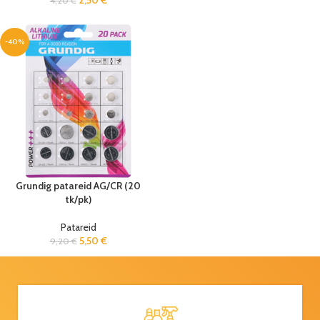
2,50
€
4,20
€
-40%
Grundig patareid AG/CR (20
tk/pk)
Patareid
5,50
€
9,20
€