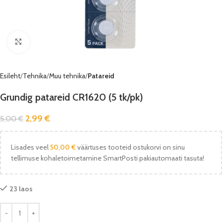
Vaata pilti
Esileht
Tehnika
Muu tehnika
Patareid
Grundig patareid CR1620 (5 tk/pk)
2,99
€
5,00
€
Lisades veel
50,00
€
väärtuses tooteid ostukorvi on sinu
tellimuse kohaletoimetamine SmartPosti pakiautomaati tasuta!
23 laos