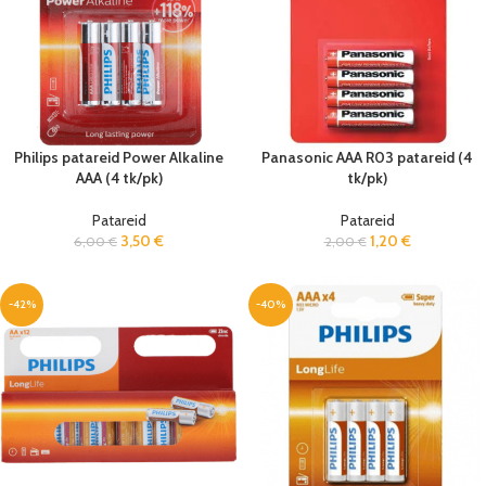
Philips patareid Power Alkaline
Panasonic AAA R03 patareid (4
AAA (4 tk/pk)
tk/pk)
Patareid
Patareid
3,50
€
1,20
€
6,00
€
2,00
€
-42%
-40%