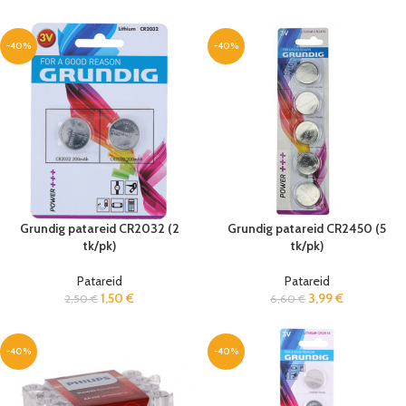
-40%
-40%
Grundig patareid CR2032 (2
Grundig patareid CR2450 (5
tk/pk)
tk/pk)
Patareid
Patareid
1,50
€
3,99
€
2,50
€
6,60
€
-40%
-40%