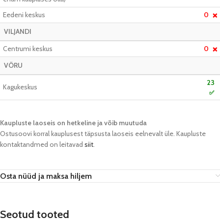
Eedeni keskus
0
❌
VILJANDI
Centrumi keskus
0
❌
VÕRU
23
Kagukeskus
✅
Kaupluste laoseis on hetkeline ja võib muutuda​
Ostusoovi korral kauplusest täpsusta laoseis eelnevalt üle. Kaupluste
kontaktandmed on leitavad
siit
.
Osta nüüd ja maksa hiljem
Seotud tooted