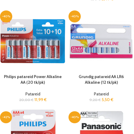
-40%
-40%
Philips patareid Power Alkaline
Grundig patareid AA LR6
AA (20 tk/pk)
Alkaline (12 tk/pk)
Patareid
Patareid
11,99
€
5,50
€
20,00
€
9,20
€
-42%
-40%