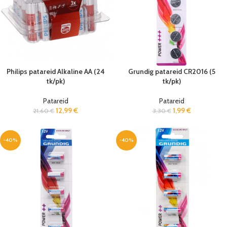
Philips patareid Alkaline AA (24
Grundig patareid CR2016 (5
tk/pk)
tk/pk)
Patareid
Patareid
12,99
€
1,99
€
21,60
€
3,30
€
-40%
-40%