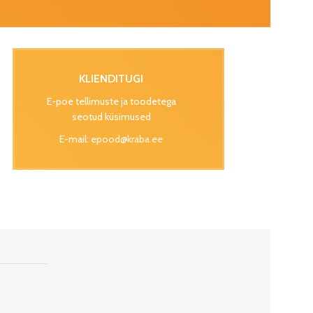
KLIENDITUGI
E-poe tellimuste ja toodetega
seotud küsimused
E-mail:
epood@kraba.ee