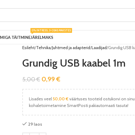
0% INTRESS, 3-OSAS MAKSTES
UMIGA TÄITMINE
JÄRELMAKS
Esileht
Tehnika
Juhtmed ja adapterid
Laadijad
Grundig USB k
Grundig USB kaabel 1m
0,99
€
5,00
€
Lisades veel
50,00
€
väärtuses tooteid ostukorvi on sinu
kohaletoimetamine SmartPosti pakiautomaati tasuta!
29 laos