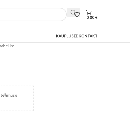
0,00
€
KAUPLUSED
KONTAKT
aabel 1m
 tellimuse