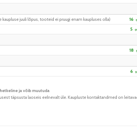
kaupluse juuli lõpus, tooteid ei pruugi enam kaupluses olla)
16
5
18
6
hetkeline ja võib muutuda​
usest täpsusta laoseis eelnevalt üle. Kaupluste kontaktandmed on leitava