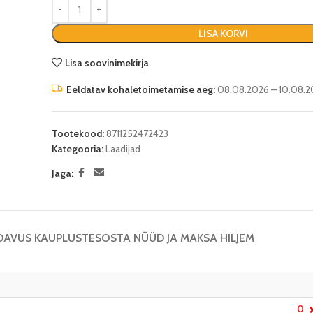
LISA KORVI
Lisa soovinimekirja
Eeldatav kohaletoimetamise aeg:
08.08.2026 – 10.08.2
Tootekood:
8711252472423
Kategooria:
Laadijad
Jaga:
DAVUS KAUPLUSTES
OSTA NÜÜD JA MAKSA HILJEM
0