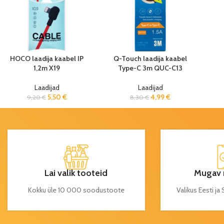
HOCO laadija kaabel IP
Q-Touch laadija kaabel
1,2m X19
Type-C 3m QUC-C13
Laadijad
Laadijad
5,50
€
4,99
€
9,20
€
8,30
€
Lai valik tooteid
Mugav 
Kokku üle 10 000 soodustoote
Valikus Eesti j