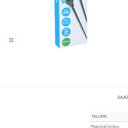
Vaata pilti
SAA
TALLINN
Magistrali keskus