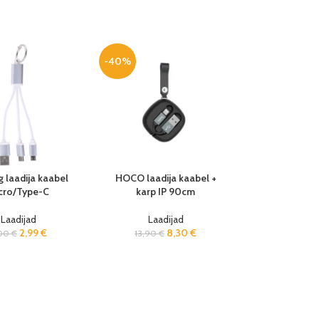
-40%
 laadija kaabel
HOCO laadija kaabel +
cro/Type-C
karp IP 90cm
Laadijad
Laadijad
2,99
€
8,30
€
,00
€
13,90
€