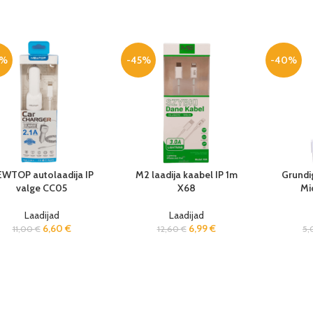
0%
-45%
-40%
WTOP autolaadija IP
M2 laadija kaabel IP 1m
Grundig
valge CC05
X68
Mi
Laadijad
Laadijad
6,60
€
6,99
€
11,00
€
12,60
€
5