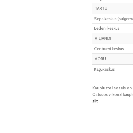
TARTU
Sepa keskus (sulgeme 
Eedeni keskus
VILJANDI
Centrumi keskus
VÕRU
Kagukeskus
Kaupluste laoseis on 
Ostusoovi korral kaupl
siit
.