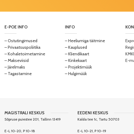
E-POE INFO
INFO
KON
– Ostutingimused
– Heeliumiga täitmine
Expr
– Privaatsuspoliitika
– Kauplused
Regi
– Kohaletoimetamine
– Kliendikaart
KMKR
– Makseviisid
– Kinkekaart
E-ma
– Järelmaks
– Projektimüük
– Tagastamine
– Hulgimüük
MAGISTRALI KESKUS
EEDENI KESKUS
Sõpruse puiestee 201, Tallinn 13419
Kalda tee 1c, Tartu 50703
E-L 10-20, P 10-18
E-L 10-21, P 10-19