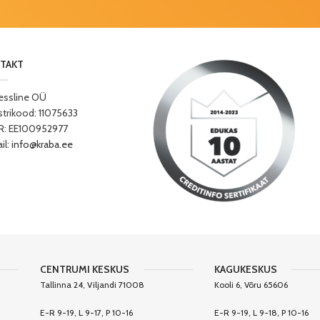
TAKT
essline OÜ
strikood: 11075633
: EE100952977
il:
info@kraba.ee
CENTRUMI KESKUS
KAGUKESKUS
Tallinna 24, Viljandi 71008
Kooli 6, Võru 65606
E-R 9-19, L 9-17, P 10-16
E-R 9-19, L 9-18, P 10-16