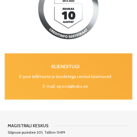
KLIENDITUGI
E-poe tellimuste ja toodetega seotud küsimused
E-mail:
epood@kraba.ee
MAGISTRALI KESKUS
Sõpruse puiestee 201, Tallinn 13419