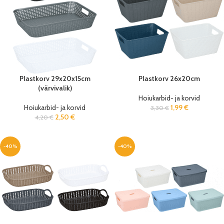
Plastkorv 29x20x15cm
Plastkorv 26x20cm
(värvivalik)
Hoiukarbid- ja korvid
Hoiukarbid- ja korvid
1,99
€
3,30
€
2,50
€
4,20
€
-40%
-40%