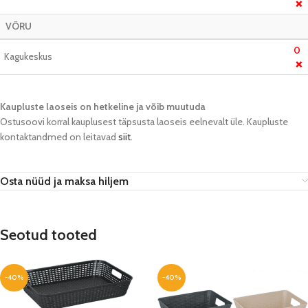
❌
VÕRU
0
Kagukeskus
❌
Kaupluste laoseis on hetkeline ja võib muutuda​
Ostusoovi korral kauplusest täpsusta laoseis eelnevalt üle. Kaupluste
kontaktandmed on leitavad
siit
.
Osta nüüd ja maksa hiljem
Seotud tooted
-40%
-40%