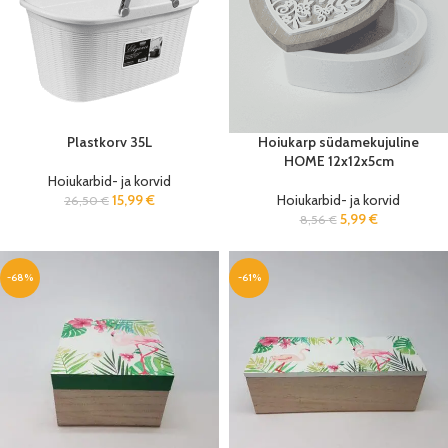
Plastkorv 35L
Hoiukarp südamekujuline
HOME 12x12x5cm
Hoiukarbid- ja korvid
15,99
€
Hoiukarbid- ja korvid
26,50
€
5,99
€
8,56
€
-68%
-61%