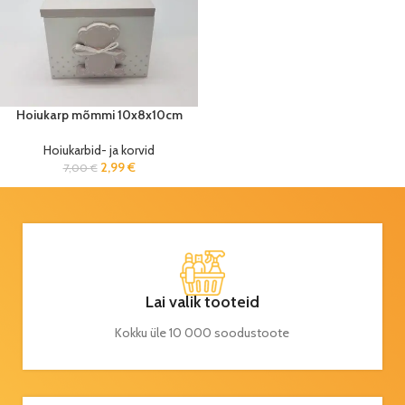
Hoiukarp mõmmi 10x8x10cm
Hoiukarbid- ja korvid
2,99
€
7,00
€
Lai valik tooteid
Kokku üle 10 000 soodustoote