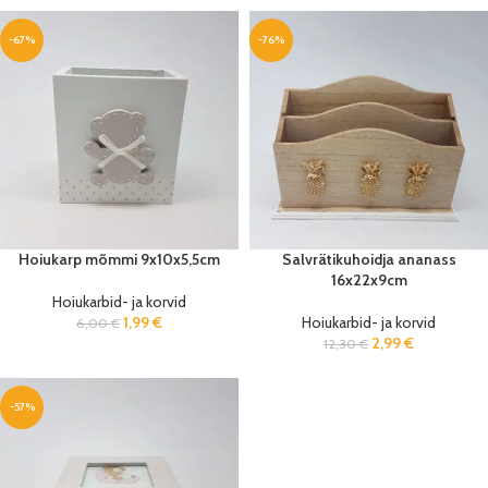
-67%
-76%
Hoiukarp mõmmi 9x10x5,5cm
Salvrätikuhoidja ananass
16x22x9cm
Hoiukarbid- ja korvid
1,99
€
Hoiukarbid- ja korvid
6,00
€
2,99
€
12,30
€
-57%