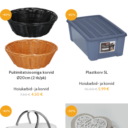
-40%
-40%
Puitimitatsiooniga korvid
Plastkorv 5L
Ø20cm (2 tk/pk)
Hoiukarbid- ja korvid
Hoiukarbid- ja korvid
5,99
€
10,00
€
4,50
€
7,50
€
-40%
-30%