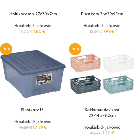
Hoiukorv mix 27x20x7cm
Plastkorv 36x29x15cm
Hoiukarbid- ja korvid
Hoiukarbid- ja korvid
1,80
€
7,99
€
3,00
€
13,30
€
-40%
-40%
Plastkorv 15L
Kokkupandav kast
22×14,5×9,2cm
Hoiukarbid- ja korvid
10,99
€
Hoiukarbid- ja korvid
18,20
€
2,50
€
4,20
€