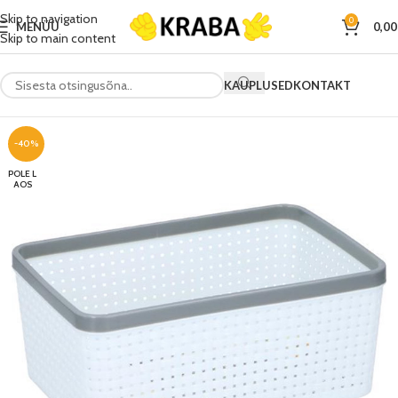
Skip to navigation
0
MENÜÜ
0,0
Skip to main content
KAUPLUSED
KONTAKT
-40%
POLE L
AOS