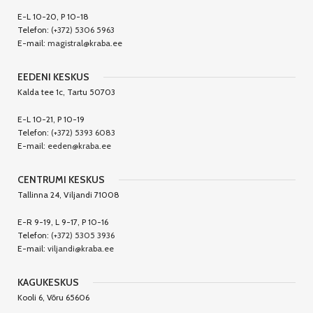
E-L 10-20, P 10-18
Telefon:
(+372) 5306 5963
E-mail:
magistral@kraba.ee
EEDENI KESKUS
Kalda tee 1c, Tartu 50703
E-L 10-21, P 10-19
Telefon:
(+372) 5393 6083
E-mail:
eeden@kraba.ee
CENTRUMI KESKUS
Tallinna 24, Viljandi 71008
E-R 9-19, L 9-17, P 10-16
Telefon:
(+372) 5305 3936
E-mail:
viljandi@kraba.ee
KAGUKESKUS
Kooli 6, Võru 65606