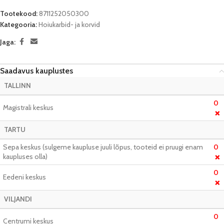
Tootekood:
8711252050300
Kategooria:
Hoiukarbid- ja korvid
Jaga:
Saadavus kauplustes
TALLINN
0
Magistrali keskus
❌
TARTU
Sepa keskus (sulgeme kaupluse juuli lõpus, tooteid ei pruugi enam
0
kaupluses olla)
❌
0
Eedeni keskus
❌
VILJANDI
0
Centrumi keskus