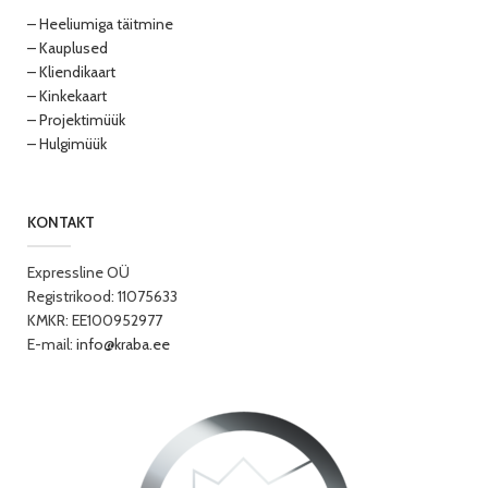
– Heeliumiga täitmine
– Kauplused
– Kliendikaart
– Kinkekaart
– Projektimüük
– Hulgimüük
KONTAKT
Expressline OÜ
Registrikood: 11075633
KMKR: EE100952977
E-mail:
info@kraba.ee