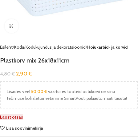
Vaata pilti
Esileht
Kodu
Kodukujundus ja dekoratsioonid
Hoiukarbid- ja korvid
Plastkorv mix 26x18x11cm
2,90
€
4,80
€
Lisades veel
50,00
€
väärtuses tooteid ostukorvi on sinu
tellimuse kohaletoimetamine SmartPosti pakiautomaati tasuta!
Laost otsas
Lisa soovinimekirja