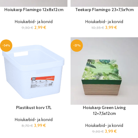
Hoiukarp Flamingo 12x8x12cm
Teekarp Flamingo 23×7,5x9cm
Hoiukarbid- ja korvid
Hoiukarbid- ja korvid
2,99
€
3,99
€
9,30
€
10,35
€
-54%
-57%
Plastikust korv 17L
Hoiukarp Green Living
12×7,5x12cm
Hoiukarbid- ja korvid
3,99
€
Hoiukarbid- ja korvid
8,70
€
3,99
€
9,30
€