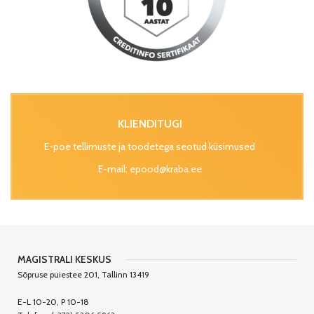
KLIENDITUGI
E-poe tellimuste ja toodetega seotud küsimused
E-mail:
epood@kraba.ee
MAGISTRALI KESKUS
Sõpruse puiestee 201, Tallinn 13419
E-L 10-20, P 10-18