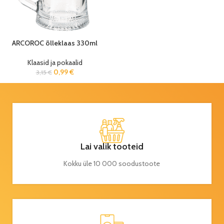
ARCOROC õlleklaas 330ml
Klaasid ja pokaalid
0,99
€
3,15
€
Lai valik tooteid
Kokku üle 10 000 soodustoote