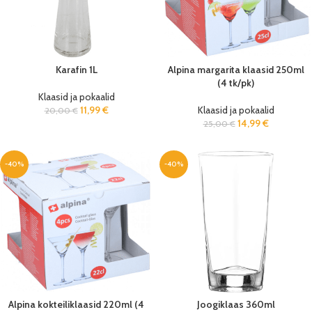
Karafin 1L
Alpina margarita klaasid 250ml
(4 tk/pk)
Klaasid ja pokaalid
11,99
€
Klaasid ja pokaalid
20,00
€
14,99
€
25,00
€
-40%
-40%
Alpina kokteiliklaasid 220ml (4
Joogiklaas 360ml