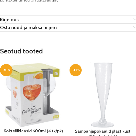
kontaktandmed on leitavad
siit
.
Kirjeldus
Osta nüüd ja maksa hiljem
Seotud tooted
-40%
-43%
Kokteiliklaasid 600ml (4 tk/pk)
Šampanjapokaalid plastikust