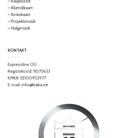
– Kauplused
– Kliendikaart
– Kinkekaart
– Projektimüük
– Hulgimüük
KONTAKT
Expressline OÜ
Registrikood: 11075633
KMKR: EE100952977
E-mail:
info@kraba.ee