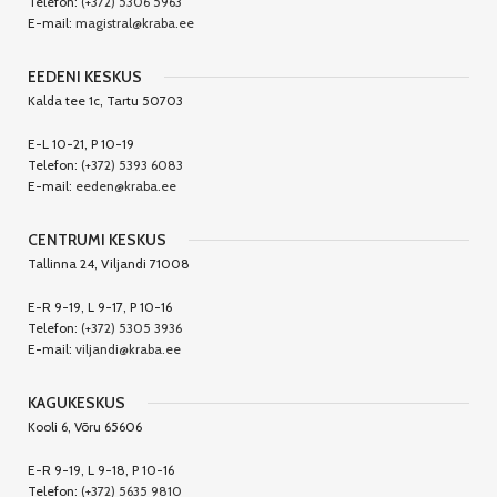
Telefon:
(+372) 5306 5963
E-mail:
magistral@kraba.ee
EEDENI KESKUS
Kalda tee 1c, Tartu 50703
E-L 10-21, P 10-19
Telefon:
(+372) 5393 6083
E-mail:
eeden@kraba.ee
CENTRUMI KESKUS
Tallinna 24, Viljandi 71008
E-R 9-19, L 9-17, P 10-16
Telefon:
(+372) 5305 3936
E-mail:
viljandi@kraba.ee
KAGUKESKUS
Kooli 6, Võru 65606
E-R 9-19, L 9-18, P 10-16
Telefon:
(+372) 5635 9810