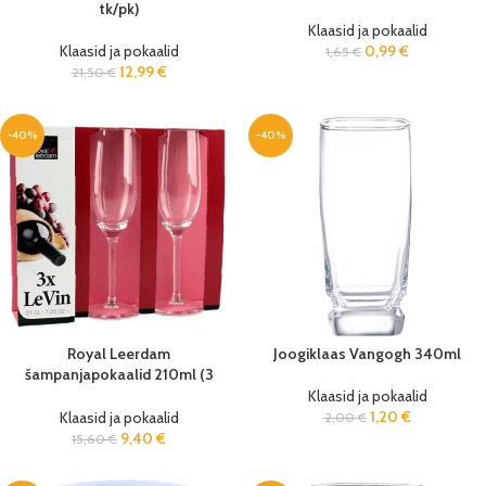
tk/pk)
Klaasid ja pokaalid
Klaasid ja pokaalid
0,99
€
1,65
€
12,99
€
21,50
€
-40%
-40%
Royal Leerdam
Joogiklaas Vangogh 340ml
šampanjapokaalid 210ml (3
tk/pk)
Klaasid ja pokaalid
1,20
€
Klaasid ja pokaalid
2,00
€
9,40
€
15,60
€