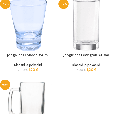
-40%
-40%
Joogiklaas London 350ml
Joogiklaas Lexington 340ml
Klaasid ja pokaalid
Klaasid ja pokaalid
1,20
€
1,20
€
2,00
€
2,00
€
-69%