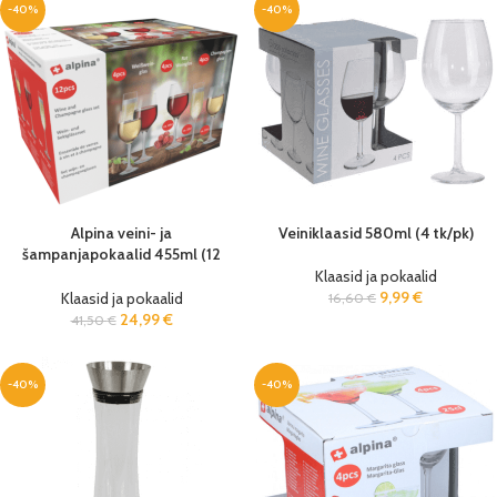
-40%
-40%
Alpina veini- ja
Veiniklaasid 580ml (4 tk/pk)
šampanjapokaalid 455ml (12
tk/pk)
Klaasid ja pokaalid
9,99
€
Klaasid ja pokaalid
16,60
€
24,99
€
41,50
€
-40%
-40%