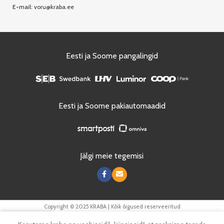
E-mail:
voru@kraba.ee
Eesti ja Soome pangalingid
Eesti ja Soome pakiautomaadid
Jälgi meie tegemisi
Copyright © 2025 KRABA | Kõik õigused reserveeritud
0