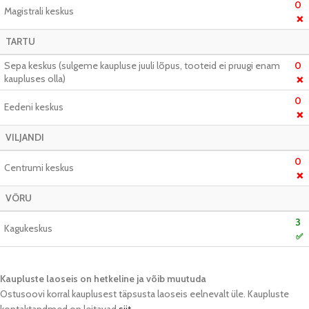
0
Magistrali keskus
❌
TARTU
Sepa keskus (sulgeme kaupluse juuli lõpus, tooteid ei pruugi enam
0
kaupluses olla)
❌
0
Eedeni keskus
❌
VILJANDI
0
Centrumi keskus
❌
VÕRU
3
Kagukeskus
✅
Kaupluste laoseis on hetkeline ja võib muutuda​
Ostusoovi korral kauplusest täpsusta laoseis eelnevalt üle. Kaupluste