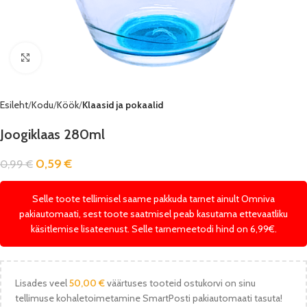
Vaata pilti
Esileht
Kodu
Köök
Klaasid ja pokaalid
Joogiklaas 280ml
0,59
€
0,99
€
Selle toote tellimisel saame pakkuda tarnet ainult Omniva
pakiautomaati, sest toote saatmisel peab kasutama ettevaatliku
käsitlemise lisateenust. Selle tarnemeetodi hind on 6,99€.
Lisades veel
50,00
€
väärtuses tooteid ostukorvi on sinu
tellimuse kohaletoimetamine SmartPosti pakiautomaati tasuta!