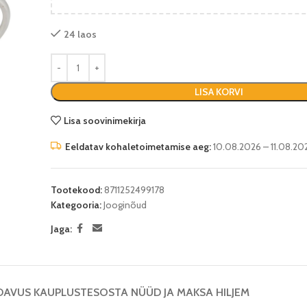
24 laos
LISA KORVI
Lisa soovinimekirja
Eeldatav kohaletoimetamise aeg:
10.08.2026 – 11.08.20
Tootekood:
8711252499178
Kategooria:
Jooginõud
Jaga:
DAVUS KAUPLUSTES
OSTA NÜÜD JA MAKSA HILJEM