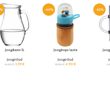
0%
-44%
-65%
Joogikann 1L
Joogitops laste
Joog
Jooginõud
Jooginõud
3,99
€
4,90
€
6,60
€
8,80
€
2,