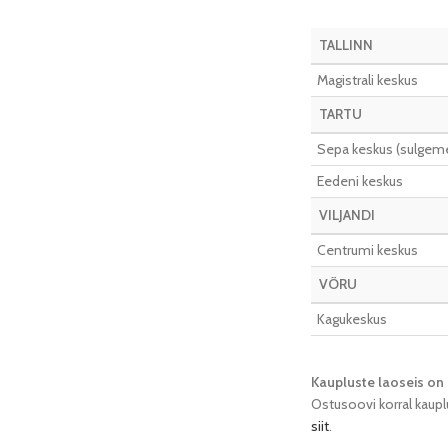
TALLINN
Magistrali keskus
TARTU
Sepa keskus (sulgeme 
Eedeni keskus
VILJANDI
Centrumi keskus
VÕRU
Kagukeskus
Kaupluste laoseis on 
Ostusoovi korral kaupl
siit
.