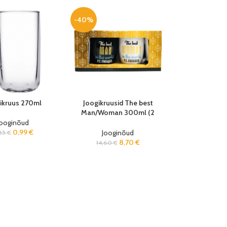
-40%
ikruus 270ml
Joogikruusid The best
Man/Woman 300ml (2
tk/pk)
Jooginõud
0,99
€
Jooginõud
85
€
8,70
€
14,60
€