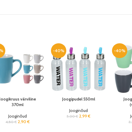
0%
-40%
-40%
Joogikruus värviline
Joogipudel 550ml
Joog
370ml
(
Jooginõud
Jooginõud
2,99
€
5,00
€
2,90
€
4,80
€
3