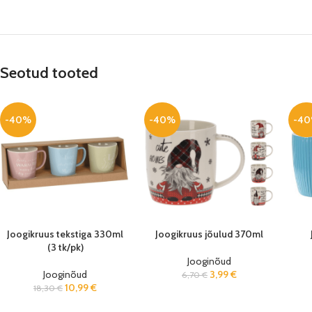
Seotud tooted
-40%
-40%
-4
Joogikruus tekstiga 330ml
Joogikruus jõulud 370ml
(3 tk/pk)
Jooginõud
Jooginõud
3,99
€
6,70
€
10,99
€
18,30
€