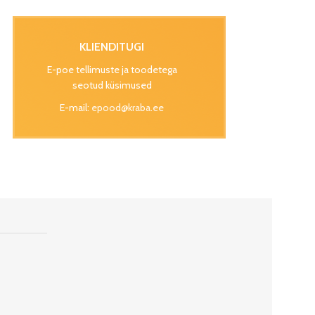
KLIENDITUGI
E-poe tellimuste ja toodetega
seotud küsimused
E-mail:
epood@kraba.ee