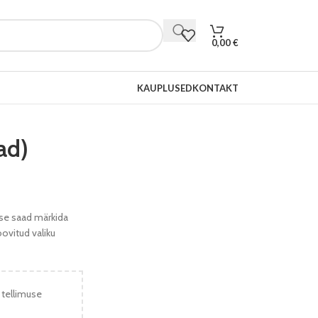
0,00
€
KAUPLUSED
KONTAKT
ad)
use saad märkida
oovitud valiku
 tellimuse