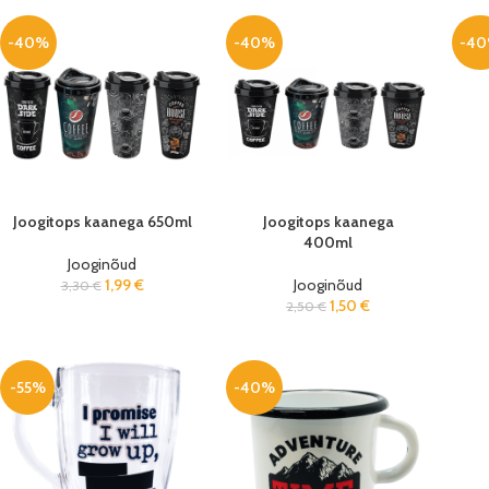
-40%
-40%
-4
Joogitops kaanega 650ml
Joogitops kaanega
400ml
Jooginõud
1,99
€
Jooginõud
3,30
€
1,50
€
2,50
€
-55%
-40%