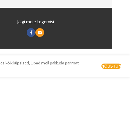
Jälgi meie tegemisi
es kõik küpsised, lubad meil pakkuda parimat
NÕUSTUN