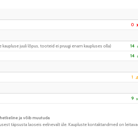
0
kaupluse juuli lõpus, tooteid ei pruugi enam kaupluses olla)
14
14
1
⚠
9
hetkeline ja võib muutuda​
usest täpsusta laoseis eelnevalt üle. Kaupluste kontaktandmed on leitava