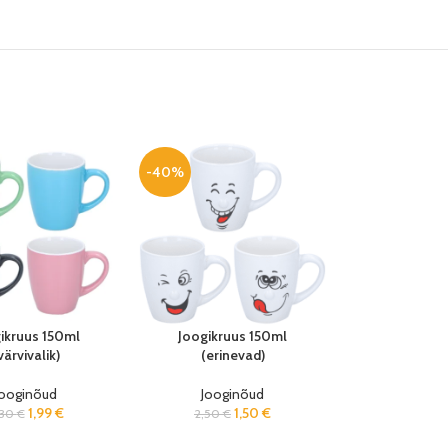
-40%
ikruus 150ml
Joogikruus 150ml
värvivalik)
(erinevad)
Jooginõud
Jooginõud
1,99
€
1,50
€
,30
€
2,50
€