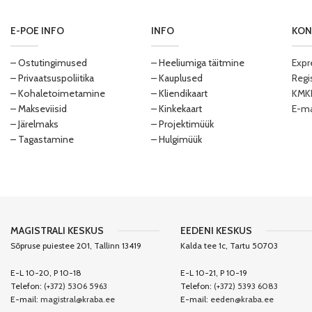
E-POE INFO
INFO
KON
– Ostutingimused
– Heeliumiga täitmine
Expr
– Privaatsuspoliitika
– Kauplused
Regi
– Kohaletoimetamine
– Kliendikaart
KMKR
– Makseviisid
– Kinkekaart
E-ma
– Järelmaks
– Projektimüük
– Tagastamine
– Hulgimüük
MAGISTRALI KESKUS
EEDENI KESKUS
Sõpruse puiestee 201, Tallinn 13419
Kalda tee 1c, Tartu 50703
E-L 10-20, P 10-18
E-L 10-21, P 10-19
Telefon:
(+372) 5306 5963
Telefon:
(+372) 5393 6083
E-mail:
magistral@kraba.ee
E-mail:
eeden@kraba.ee