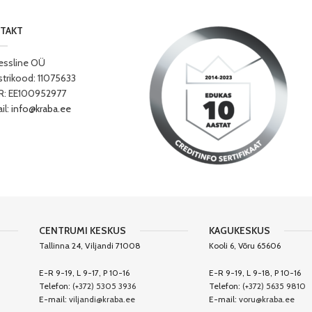
TAKT
essline OÜ
strikood: 11075633
: EE100952977
il:
info@kraba.ee
CENTRUMI KESKUS
KAGUKESKUS
Tallinna 24, Viljandi 71008
Kooli 6, Võru 65606
E-R 9-19, L 9-17, P 10-16
E-R 9-19, L 9-18, P 10-16
Telefon:
(+372) 5305 3936
Telefon:
(+372) 5635 9810
E-mail:
viljandi@kraba.ee
E-mail:
voru@kraba.ee