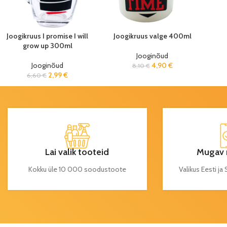
Joogikruus I promise I will
Joogikruus valge 400ml
grow up 300ml
Jooginõud
Jooginõud
4,90
€
8,10
€
2,99
€
6,60
€
Lai valik tooteid
Mugav 
Kokku üle 10 000 soodustoote
Valikus Eesti j