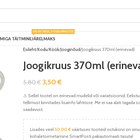
0% INTRESS, 3-OSAS MAKSTES
UMIGA TÄITMINE
JÄRELMAKS
Esileht
Kodu
Köök
Jooginõud
Joogikruus 370ml (erinevad)
Joogikruus 370ml (erinev
3,50
€
5,80
€
⚠ Sellel tootel on erinevad mudelid või variatsioonid. Eelist
tellimust kinnitades lisainfo lahtrisse. Me ei saa alati tagada s
saadavust.
Lisades veel
50,00
€
väärtuses tooteid ostukorvi on sinu
kohaletoimetamine SmartPosti pakiautomaati tasuta!