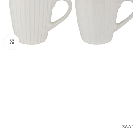
Vaata pilti
SAA