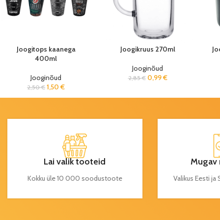
Joogitops kaanega
Joogikruus 270ml
Jo
400ml
Jooginõud
Jooginõud
0,99
€
2,85
€
1,50
€
2,50
€
Lai valik tooteid
Mugav 
Kokku üle 10 000 soodustoote
Valikus Eesti j