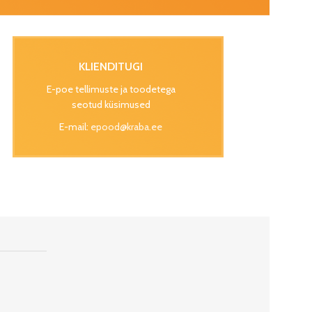
KLIENDITUGI
E-poe tellimuste ja toodetega
seotud küsimused
E-mail:
epood@kraba.ee