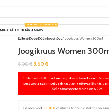
0% INTRESS, 3-OSAS MAKSTES
UMIGA TÄITMINE
JÄRELMAKS
Esileht
Kodu
Köök
Jooginõud
Joogikruus Women 300ml
Joogikruus Women 300m
3,60
€
6,00
€
Selle toote tellimisel saame pakkuda tarnet ainult Omniv
sest toote saatmisel peab kasutama ettevaatliku käsitlem
Selle tarnemeetodi hind on 6,99€.
Lisades veel
50,00
€
väärtuses tooteid ostukorvi on sinu