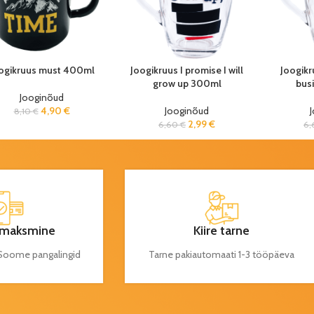
ogikruus must 400ml
Joogikruus I promise I will
Joogikr
grow up 300ml
bus
Jooginõud
4,90
€
Jooginõud
8,10
€
2,99
€
6,60
€
6
maksmine
Kiire tarne
a Soome pangalingid
Tarne pakiautomaati 1-3 tööpäeva