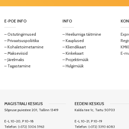
E-POE INFO
INFO
KON
– Ostutingimused
– Heeliumiga täitmine
Expr
– Privaatsuspoliitika
– Kauplused
Regi
– Kohaletoimetamine
– Kliendikaart
KMKR
– Makseviisid
– Kinkekaart
E-ma
– Järelmaks
– Projektimüük
– Tagastamine
– Hulgimüük
MAGISTRALI KESKUS
EEDENI KESKUS
Sõpruse puiestee 201, Tallinn 13419
Kalda tee 1c, Tartu 50703
E-L 10-20, P 10-18
E-L 10-21, P 10-19
Telefon:
(+372) 5306 5963
Telefon:
(+372) 5393 6083