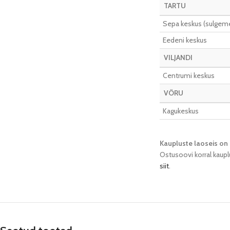
TARTU
Sepa keskus (sulgeme 
Eedeni keskus
VILJANDI
Centrumi keskus
VÕRU
Kagukeskus
Kaupluste laoseis on 
Ostusoovi korral kaupl
siit
.