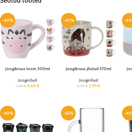
Seotud tooted
-40%
-40%
-4
Joogikruus loom 300ml
Joogikruus jõulud 370ml
Jo
Jooginõud
Jooginõud
4,60
€
3,99
€
7,70
€
6,70
€
-40%
-65%
-4