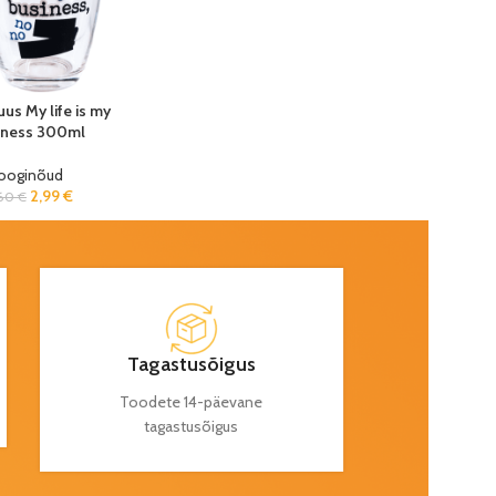
uus My life is my
iness 300ml
Jooginõud
2,99
€
,60
€
Tagastusõigus
Toodete 14-päevane
tagastusõigus