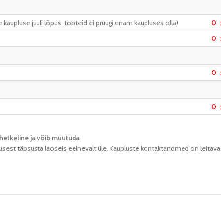
kaupluse juuli lõpus, tooteid ei pruugi enam kaupluses olla)
0
0
0
0
hetkeline ja võib muutuda​
usest täpsusta laoseis eelnevalt üle. Kaupluste kontaktandmed on leitava