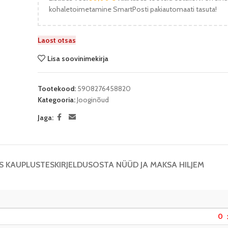
kohaletoimetamine SmartPosti pakiautomaati tasuta!
Laost otsas
Lisa soovinimekirja
Tootekood:
5908276458820
Kategooria:
Jooginõud
Jaga:
S KAUPLUSTES
KIRJELDUS
OSTA NÜÜD JA MAKSA HILJEM
0