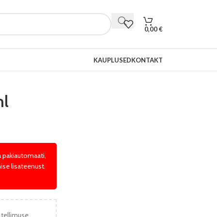
0,00
€
KAUPLUSED
KONTAKT
l
a pakiautomaati,
ise lisateenust.
 tellimuse