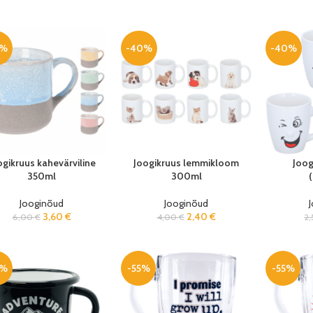
0%
-40%
-40%
ogikruus kahevärviline
Joogikruus lemmikloom
Joog
350ml
300ml
(
Jooginõud
Jooginõud
3,60
€
2,40
€
6,00
€
4,00
€
2
0%
-55%
-55%