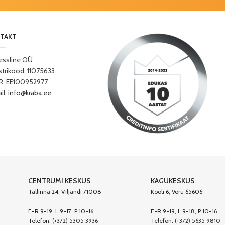
TAKT
essline OÜ
strikood: 11075633
: EE100952977
il:
info@kraba.ee
CENTRUMI KESKUS
KAGUKESKUS
Tallinna 24, Viljandi 71008
Kooli 6, Võru 65606
E-R 9-19, L 9-17, P 10-16
E-R 9-19, L 9-18, P 10-16
Telefon:
(+372) 5305 3936
Telefon:
(+372) 5635 9810