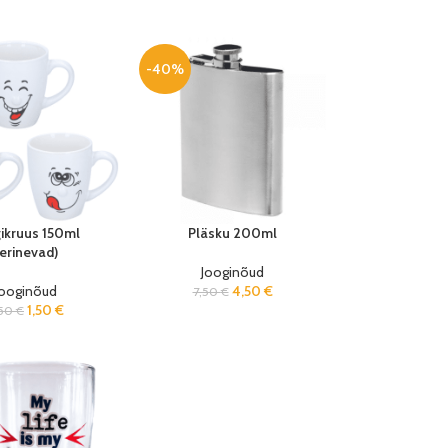
-40%
ikruus 150ml
Pläsku 200ml
erinevad)
Jooginõud
Jooginõud
4,50
€
7,50
€
1,50
€
,50
€