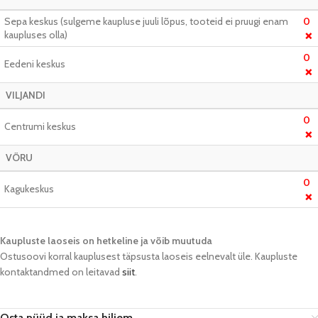
Sepa keskus (sulgeme kaupluse juuli lõpus, tooteid ei pruugi enam
0
kaupluses olla)
❌
0
Eedeni keskus
❌
VILJANDI
0
Centrumi keskus
❌
VÕRU
0
Kagukeskus
❌
Kaupluste laoseis on hetkeline ja võib muutuda​
Ostusoovi korral kauplusest täpsusta laoseis eelnevalt üle. Kaupluste
kontaktandmed on leitavad
siit
.
Osta nüüd ja maksa hiljem