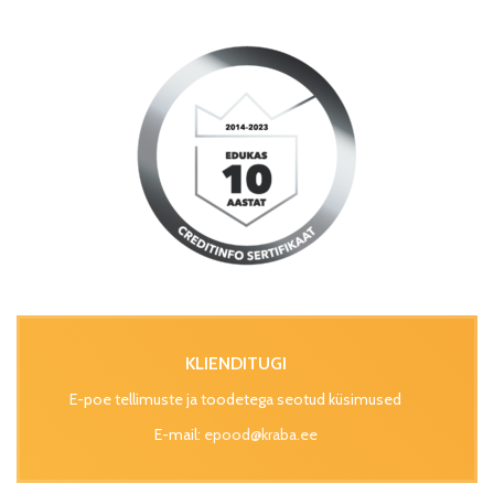
KLIENDITUGI
E-poe tellimuste ja toodetega seotud küsimused
E-mail:
epood@kraba.ee