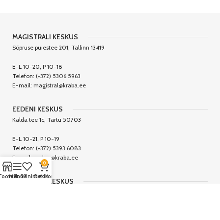
MAGISTRALI KESKUS
Sõpruse puiestee 201, Tallinn 13419
E-L 10-20, P 10-18
Telefon:
(+372) 5306 5963
E-mail:
magistral@kraba.ee
EEDENI KESKUS
Kalda tee 1c, Tartu 50703
E-L 10-21, P 10-19
Telefon:
(+372) 5393 6083
E-mail:
eeden@kraba.ee
0
Tooted
Menüü
Soovinimekiri
Ostukorv
CENTRUMI KESKUS
Tallinna 24, Viljandi 71008
E-R 9-19, L 9-17, P 10-16