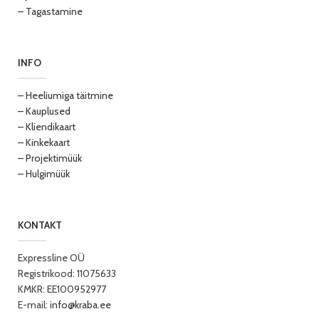
– Tagastamine
INFO
– Heeliumiga täitmine
– Kauplused
– Kliendikaart
– Kinkekaart
– Projektimüük
– Hulgimüük
KONTAKT
Expressline OÜ
Registrikood: 11075633
KMKR: EE100952977
E-mail:
info@kraba.ee