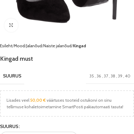
Vaata pilti
Esileht
Mood
Jalanõud
Naiste jalanõud
Kingad
Kingad must
SUURUS
35
,
36
,
37
,
38
,
39
,
40
Lisades veel
50,00
€
väärtuses tooteid ostukorvi on sinu
tellimuse kohaletoimetamine SmartPosti pakiautomaati tasuta!
SUURUS