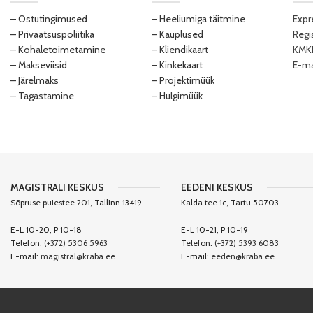
– Ostutingimused
– Heeliumiga täitmine
Expr
– Privaatsuspoliitika
– Kauplused
Regi
– Kohaletoimetamine
– Kliendikaart
KMKR
– Makseviisid
– Kinkekaart
E-ma
– Järelmaks
– Projektimüük
– Tagastamine
– Hulgimüük
MAGISTRALI KESKUS
EEDENI KESKUS
Sõpruse puiestee 201, Tallinn 13419
Kalda tee 1c, Tartu 50703
E-L 10-20, P 10-18
E-L 10-21, P 10-19
Telefon:
(+372) 5306 5963
Telefon:
(+372) 5393 6083
E-mail:
magistral@kraba.ee
E-mail:
eeden@kraba.ee