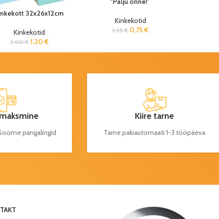
“Palju õnne!”
inkekott 32x26x12cm
Kinkekotid
0,75
€
1,25
€
Kinkekotid
1,20
€
2,00
€
maksmine
Kiire tarne
a Soome pangalingid
Tarne pakiautomaati 1-3 tööpäeva
TAKT