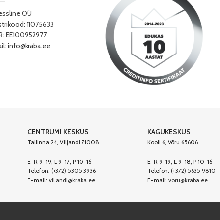
essline OÜ
strikood: 11075633
: EE100952977
il:
info@kraba.ee
CENTRUMI KESKUS
KAGUKESKUS
Tallinna 24, Viljandi 71008
Kooli 6, Võru 65606
E-R 9-19, L 9-17, P 10-16
E-R 9-19, L 9-18, P 10-16
Telefon:
(+372) 5305 3936
Telefon:
(+372) 5635 9810
E-mail:
viljandi@kraba.ee
E-mail:
voru@kraba.ee