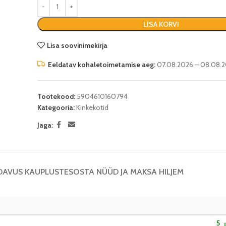
LISA KORVI
Lisa soovinimekirja
Eeldatav kohaletoimetamise aeg:
07.08.2026 – 08.08.
Tootekood:
5904610160794
Kategooria:
Kinkekotid
Jaga:
DAVUS KAUPLUSTES
OSTA NÜÜD JA MAKSA HILJEM
5