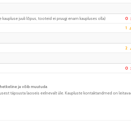
kaupluse juuli lõpus, tooteid ei pruugi enam kaupluses olla)
0
1
⚠
2
0
hetkeline ja võib muutuda​
usest täpsusta laoseis eelnevalt üle. Kaupluste kontaktandmed on leitava