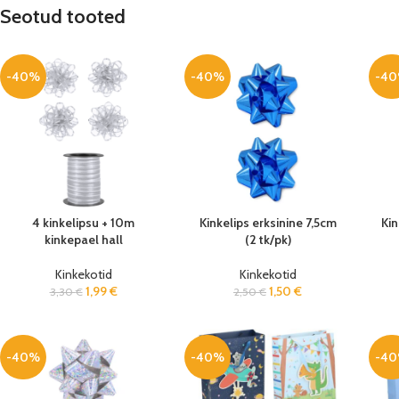
Seotud tooted
-40%
-40%
-4
4 kinkelipsu + 10m
Kinkelips erksinine 7,5cm
Ki
kinkepael hall
(2 tk/pk)
Kinkekotid
Kinkekotid
1,99
€
1,50
€
3,30
€
2,50
€
-40%
-40%
-4