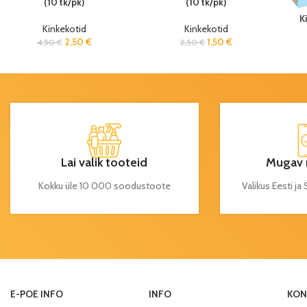
(10 tk/pk)
(10 tk/pk)
K
Kinkekotid
Kinkekotid
2,50
€
1,50
€
4,50
€
2,50
€
Lai valik tooteid
Mugav 
Kokku üle 10 000 soodustoote
Valikus Eesti j
E-POE INFO
INFO
KON