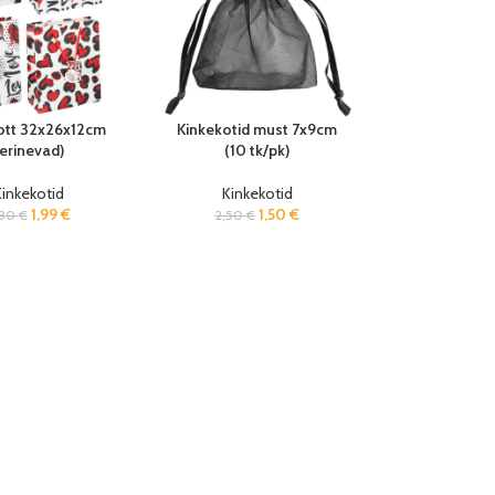
ott 32x26x12cm
Kinkekotid must 7x9cm
erinevad)
(10 tk/pk)
inkekotid
Kinkekotid
1,99
€
1,50
€
,30
€
2,50
€