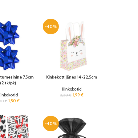
-40%
 tumesinine 7,5cm
Kinkekott jänes 14×22,5cm
(2 tk/pk)
Kinkekotid
inkekotid
1,99
€
3,30
€
1,50
€
,50
€
-40%