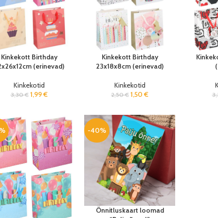
Kinkekott Birthday
Kinkekott Birthday
Kinkek
2x26x12cm (erinevad)
23x18x8cm (erinevad)
(
Kinkekotid
Kinkekotid
K
1,99
€
1,50
€
3,30
€
2,50
€
3
0%
-40%
Õnnitluskaart loomad