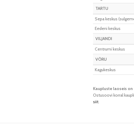
TARTU
Sepa keskus (sulgeme 
Eedeni keskus
VILJANDI
Centrumi keskus
VÕRU
Kagukeskus
Kaupluste laoseis on 
Ostusoovi korral kaupl
siit
.