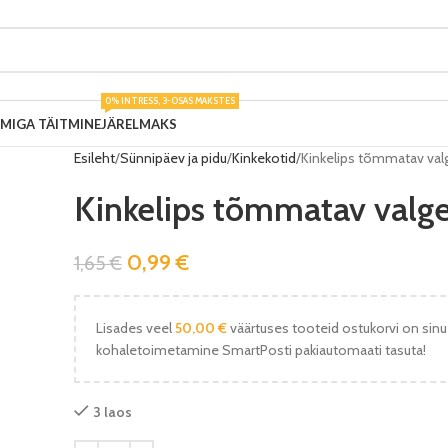
0% INTRESS, 3-OSAS MAKSTES
UMIGA TÄITMINE
JÄRELMAKS
Esileht
Sünnipäev ja pidu
Kinkekotid
Kinkelips tõmmatav val
Kinkelips tõmmatav valg
0,99
€
1,65
€
Lisades veel
50,00
€
väärtuses tooteid ostukorvi on sinu
kohaletoimetamine SmartPosti pakiautomaati tasuta!
3 laos