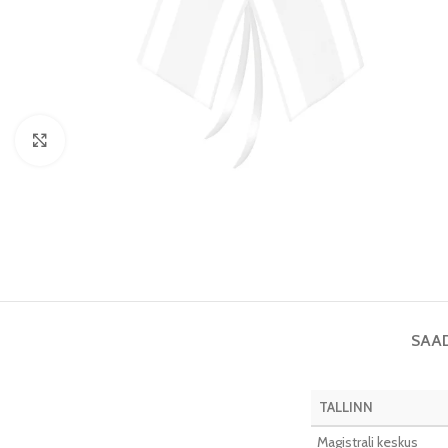
Vaata pilti
SAA
TALLINN
Magistrali keskus