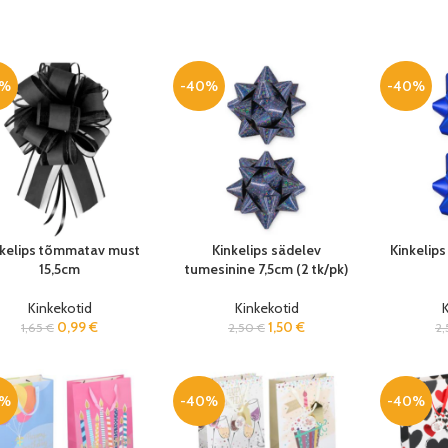
0%
-40%
-40%
nkelips tõmmatav must
Kinkelips sädelev
Kinkelips
15,5cm
tumesinine 7,5cm (2 tk/pk)
Kinkekotid
Kinkekotid
K
0,99
€
1,50
€
1,65
€
2,50
€
2
0%
-40%
-40%