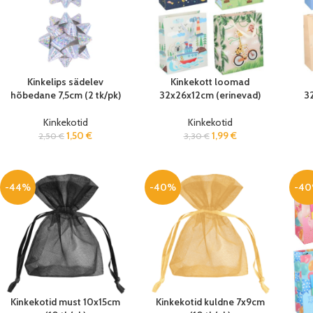
Kinkelips sädelev
Kinkekott loomad
hõbedane 7,5cm (2 tk/pk)
32x26x12cm (erinevad)
3
Kinkekotid
Kinkekotid
1,50
€
1,99
€
2,50
€
3,30
€
-44%
-40%
-4
Kinkekotid must 10x15cm
Kinkekotid kuldne 7x9cm