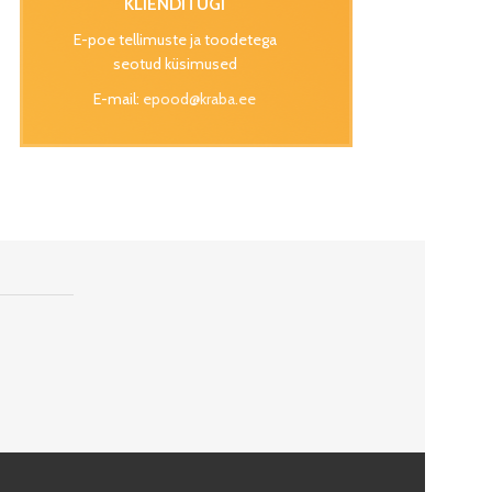
KLIENDITUGI
E-poe tellimuste ja toodetega
seotud küsimused
E-mail:
epood@kraba.ee